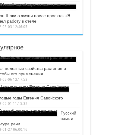
он Шоки о жизни после проекта: «Я
ел работу в отеле
-03-03 12:46:05
улярное
э: полезные свойства растения и
собы его применения
-02-06 12:17:53
одые годы Евгения Савойского
-02-01 11:15:32
Русский
язык и
ьтура речи
-01-27 06:00:16