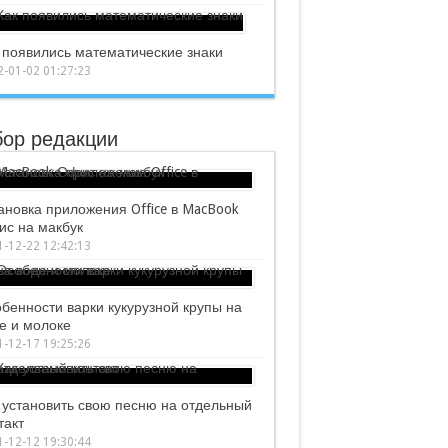
 появились математические знаки
-01-02 01:27:23
ор редакции
ановка приложения Office в MacBook
с на макбук
-12-22 12:42:13
бенности варки кукурузной крупы на
е и молоке
-12-17 19:25:26
 установить свою песню на отдельный
такт
-12-12 19:30:44