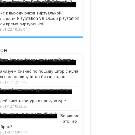
нс к выходу очков виртуальной
льности PlayStation VR Обзор playstation
или время виртуальной
-01-22 10:36:04
ое
анизуем бизнес по пошиву штор с нуля
лье по пошиву штор бизнес план
-01-17 12:11:43
рей кикоть фигура в прокуратуре
-01-12 10:32:36
Венчание
- это что
обряд?
-01-07 15:04:17