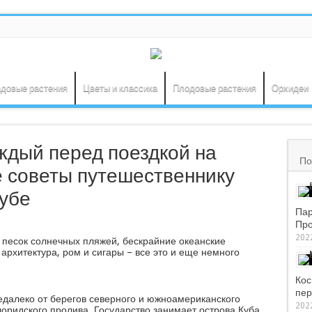
довые растения
Цветы и классика
Плодовые растения
Орхидеи
ждый перед поездкой на
По
е советы путешественнику
кубе
Пар
Про
2022
й песок солнечных пляжей, бескрайние океанские
архитектура, ром и сигары – все это и еще немного
Кос
пер
едалеко от берегов северного и южноамериканского
2022
оридского пролива. Государство занимает острова Куба,