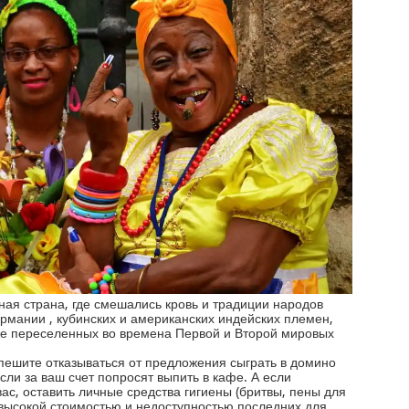
ая страна, где смешались кровь и традиции народов
ермании , кубинских и американских индейских племен,
кже переселенных во времена Первой и Второй мировых
ешите отказываться от предложения сыграть в домино
сли за ваш счет попросят выпить в кафе. А если
ас, оставить личные средства гигиены (бритвы, пены для
с высокой стоимостью и недоступностью последних для