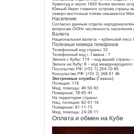
Хувентуд и около 1600 более мелких ос
Южный берег главного острова страны вы
северо-восточные пляжи омываются Мек
Население
Согласно данным отдела народонаселен
вопросам ООН» численность населения ре
Валюта
Национальная валюта – кубинский песо C
Полезные номера телефонов
Телефонный код страны: 53
Телефонный код г. Гавана : 7
Звонок с Кубы: 119 – код вашей страны 
Звонок на Кубу: 8 – код международного 
Посольство РФ: (+53 7) 204-10-85
Консульство РФ: (+53 2) 268 61 46
Экстренные службы
(Гавана):
Полиция: 116
Мед. помощь: 40-50-93
Пожарные: 78-85-41
На территории страны:
Нац. полиция: 82-01-16
Пожарные: 81-11-15
Мед. помощь: 24-28-11
Оплата и обмен на Кубе