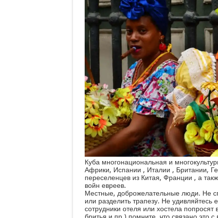
Куба многонациональная и многокультурн
Африки, Испании , Италии , Британии, Г
переселенцев из Китая, Франции , а та
войн евреев.
Местные, доброжелательные люди. Не сп
или разделить трапезу. Не удивляйтесь е
сотрудники отеля или хостела попросят в
бритья и пр.) помните, что связано это 