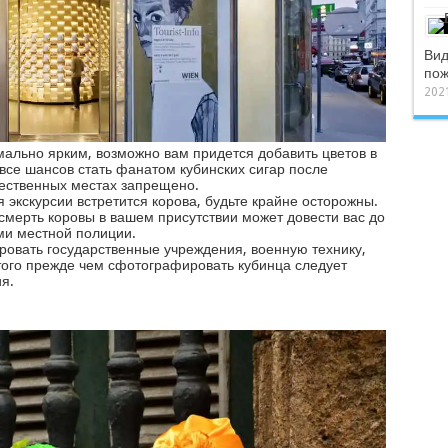
Вид
пож
2021
ально ярким, возможно вам придется добавить цветов в
все шансов стать фанатом кубинских сигар после
ественных местах запрещено.
 экскурсии встретится корова, будьте крайне осторожны.
смерть коровы в вашем присутствии может довести вас до
ми местной полиции.
ровать государственные учреждения, военную технику,
того прежде чем сфотографировать кубинца следует
я.