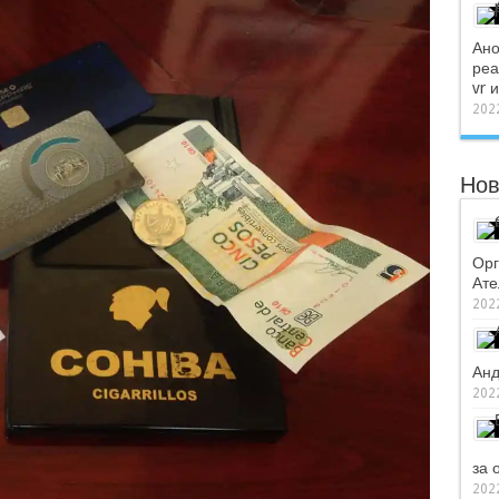
Ано
реа
vr 
2022
Нов
Орг
Ате
2022
Анд
2022
за 
2022