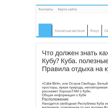
Контакты
Карта сайта
Комнатные растения
Фикус
Са
Что должен знать ка
Кубу? Куба. полезны
Правила отдыха на 
«Cuba libre», или Остров Свободы. Белы
просторы, яркая природа, неповторимая 
расскажет Хорошо
ТАМ
о Кубе.
Общая информация о Кубе
Расположение
Находится свободная Республика Куба н
материков, отделенная от них водами Фл