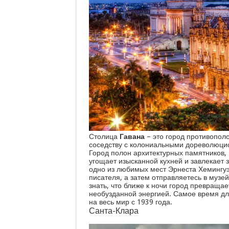
Столица
Гавана
– это город противопол
соседству с колониальными дореволюци
Город полон архитектурных памятников,
угощает изысканной кухней и завлекает з
одно из любимых мест Эрнеста Хемингуэя
писателя, а затем отправляетесь в музей
знать, что ближе к ночи город превраща
необузданной энергией. Самое время дл
на весь мир с 1939 года.
Санта-Клара