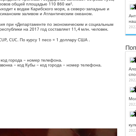
тровов общей площадью 110 860 км².
ходит к водам Карибского моря, а северо-западные и
сиканским заливом и Атлантическим океаном.
Ант
наш
ия при «Департаменте по экономическим и социальным
2022
спублики на 2017 год составляет 11,4 млн. человек.
UP, CUC. По курсу 1 песо = 1 доллару США .
Поп
– код города – номер телефона.
звонка – код Кубы – код города – номер телефона.
Ало
спо
2022
Мол
2022
кул
2022