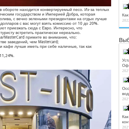
 в обороте находится конвертируемый песо. Из-за теплых
ческим государством и Империей Добра, которая
Как
ролива, с вечно зелеными президентами на отдых лучше
2022
долларов с вас могут взять комиссию от 10 до 20%.
ют приезжать сюда с Евро. Интересно, что
туристу встретить практически нереально.
a/MasterCard примите во внимание, что:
Выб
ве заведений, чем Mastercard;
 кафе лучше иметь при себе наличные, так как
11,24%.
Уст
Офи
2021
Осо
вод
2021
Как
кон
2021