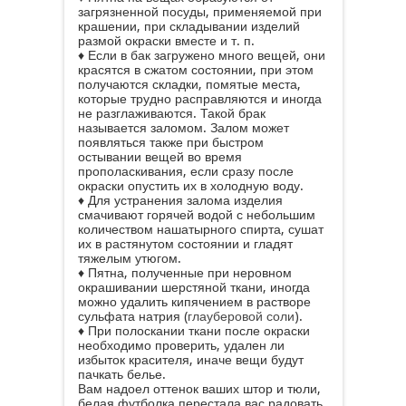
загрязненной посуды, применяемой при
крашении, при складывании изделий
размой окраски вместе и т. п.
♦ Если в бак загружено много вещей, они
красятся в сжатом состоянии, при этом
получаются складки, помятые места,
которые трудно расправляются и иногда
не разглаживаются. Такой брак
называется заломом. Залом может
появляться также при быстром
остывании вещей во время
прополаскивания, если сразу после
окраски опустить их в холодную воду.
♦ Для устранения залома изделия
смачивают горячей водой с небольшим
количеством нашатырного спирта, сушат
их в растянутом состоянии и гладят
тяжелым утюгом.
♦ Пятна, полученные при неровном
окрашивании шерстяной ткани, иногда
можно удалить кипячением в растворе
сульфата натрия (
глауберовой соли
).
♦ При полоскании ткани после окраски
необходимо проверить, удален ли
избыток красителя, иначе вещи будут
пачкать белье.
Вам надоел оттенок ваших штор и тюли,
белая футболка перестала вас радовать,