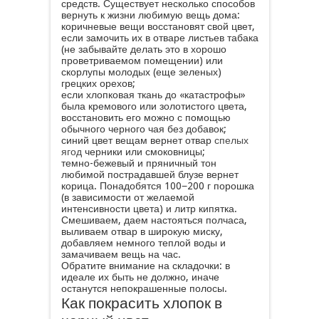
средств. Существует несколько способов
вернуть к жизни любимую вещь дома:
коричневые вещи восстановят свой цвет,
если замочить их в отваре листьев табака
(не забывайте делать это в хорошо
проветриваемом помещении) или
скорлупы молодых (еще зеленых)
грецких орехов;
если хлопковая ткань до «катастрофы»
была кремового или золотистого цвета,
восстановить его можно с помощью
обычного черного чая без добавок;
синий цвет вещам вернет отвар
спелых
ягод
черники или смоковницы;
темно-бежевый и пряничный тон
любимой пострадавшей блузе вернет
корица. Понадобятся 100−200 г порошка
(в зависимости от желаемой
интенсивности цвета) и литр кипятка.
Смешиваем, даем настояться полчаса,
выливаем отвар в широкую миску,
добавляем немного теплой воды и
замачиваем вещь на час.
Обратите внимание на складочки: в
идеале их быть не должно, иначе
останутся непокрашенные полосы.
Как покрасить хлопок в