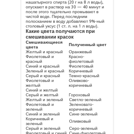
нашатырного спирта (20 г на 8 л воды),
опускают в раствор на 30 — 40 минут и
после этого тщательно промывают в
чистой воде. Перед последним
полосканием в воду добавляют 9%-ный
столовый уксус (1 ст. л. на 1 л воды).
Какие цвета получаются при
смешивании красок
Смешивающиеся
Полученный цвет
цвета
Желтый и красный
Оранжевый
Фиолетовый и
Красно-
красный
фиолетовый
Синий и красный
Фиолетовый
Зеленый и красный
Коричневый
Серый и красный
Темно-красный
Фиолетовый и
Оливково-
желтый
коричневый
Синий и желтый
Серый и желтый
Гороховый
Желтый и зеленый
Светло-зеленый
Фиолетовый и
Зеленовато-
зеленый
коричневый
Синий и зеленый
Сине-зеленый
Коричневый и
Оливковый
зеленый
Серый и зеленый
Серо-зеленый
Фиолетовый и синий
Сине-фиолетовый