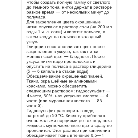
Чтобы создать полную гамму от светлого
до темного тона, нитки держат в растворе
разное время — от нескольких минут до
получаса.
Для закрепления цвета окрашенные
нитки опускают в раствор соли (на 200 мл
воды 1 ч. л. соли) и кипятят полчаса, а
затем кладут на полчаса в холодный
уксус.
Глицерин восстанавливает цвет после
закрепления в уксусе, так как нитки
меняют свой цвет — бледнеют. После
уксуса нитки надо прополоскать и
опустить на полчаса в раствор глицерина
(5 — 6 капель на стакан воды).
Обесцвечивание окрашенных тканей.
Ткани, окра шейные анилиновыми
красками, можно обесцветить
следующим раствором: гидросульфит —
4 части, 30%- ная уксусная кислота — 4
части (или муравьиная кислота — 85
частей).
Гидросульфит растворить в воде,
нагретой до 50 °С. Кислоту прибавлять
очень малыми порциями до тех пор, пока
жидкость мугно-молочного цвета сразу не
прояснится. Этот раствор при кипячении
обесцвечивает ткань в течение 0,5—1