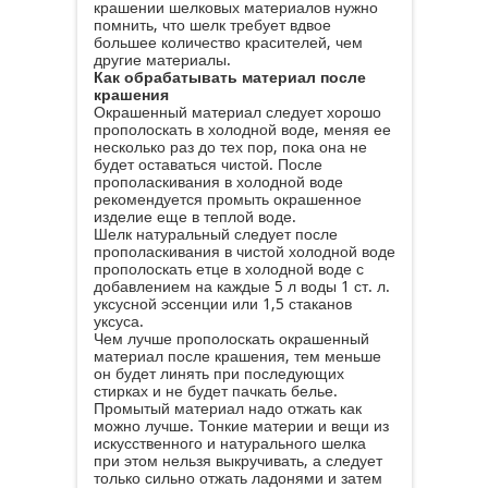
крашении шелковых материалов нужно
помнить, что шелк требует вдвое
большее количество красителей, чем
другие материалы.
Как обрабатывать материал после
крашения
Окрашенный материал следует хорошо
прополоскать в холодной воде, меняя ее
несколько раз до тех пор, пока она не
будет оставаться чистой. После
прополаскивания в холодной воде
рекомендуется промыть окрашенное
изделие еще в теплой воде.
Шелк натуральный следует после
прополаскивания в чистой холодной воде
прополоскать етце в холодной воде с
добавлением на каждые 5 л воды 1 ст. л.
уксусной эссенции или 1,5 стаканов
уксуса.
Чем лучше прополоскать окрашенный
материал после крашения, тем меньше
он будет линять при последующих
стирках и не будет пачкать белье.
Промытый материал надо отжать как
можно лучше. Тонкие материи и вещи из
искусственного и натурального шелка
при этом нельзя выкручивать, а следует
только сильно отжать ладонями и затем