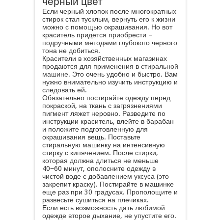
черный цвет
Если черный хлопок после многократных
стирок стал тусклым, вернуть его к жизни
можно с помощью окрашивания. Но вот
краситель придется приобрести –
подручными методами глубокого черного
тона не добиться.
Красители в хозяйственных магазинах
продаются для применения в
стиральной
машине
. Это очень удобно и быстро. Вам
нужно внимательно изучить инструкцию и
следовать ей.
Обязательно постирайте одежду перед
покраской, на ткань с загрязнениями
пигмент ляжет неровно. Разведите по
инструкции краситель, влейте в барабан
и положите подготовленную для
окрашивания вещь. Поставьте
стиральную машинку на интенсивную
стирку с кипячением. После стирки,
которая должна длиться не меньше
40−60 минут, ополосните одежду в
чистой воде с добавлением уксуса (это
закрепит краску). Постирайте в машинке
еще раз при 30 градусах. Прополощите и
развесьте сушиться на плечиках.
Если есть возможность дать любимой
одежде второе дыхание, не упустите его.