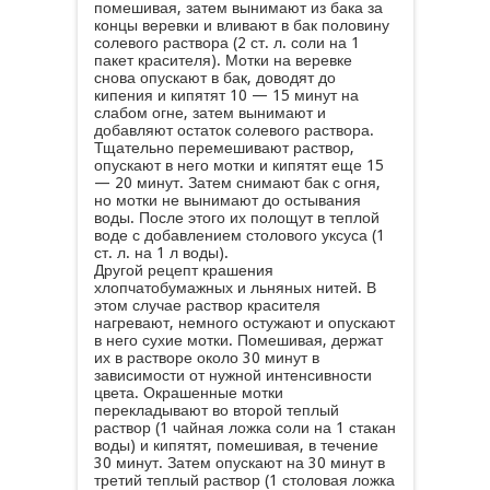
помешивая, затем вынимают из бака за
концы веревки и вливают в бак половину
солевого раствора (2 ст. л. соли на 1
пакет красителя). Мотки на веревке
снова опускают в бак, доводят до
кипения и кипятят 10 — 15 минут на
слабом огне, затем вынимают и
добавляют остаток солевого раствора.
Тщательно перемешивают раствор,
опускают в него мотки и кипятят еще 15
— 20 минут. Затем снимают бак с огня,
но мотки не вынимают до остывания
воды. После этого их полощут в теплой
воде с добавлением столового уксуса (1
ст. л. на 1 л воды).
Другой рецепт крашения
хлопчатобумажных и льняных нитей. В
этом случае раствор красителя
нагревают, немного остужают и опускают
в него сухие мотки. Помешивая, держат
их в растворе около 30 минут в
зависимости от нужной интенсивности
цвета. Окрашенные мотки
перекладывают во второй теплый
раствор (1 чайная ложка соли на 1 стакан
воды) и кипятят, помешивая, в течение
30 минут. Затем опускают на 30 минут в
третий теплый раствор (1 столовая ложка