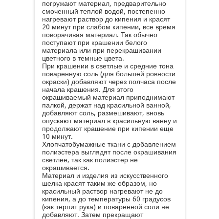
погружают материал, предварительно
смоченный теплой водой, постепенно
нагревают раствор до кипения и красят
20 минут при слабом кипении, все время
поворачивая материал. Так обычно
поступают при крашении белого
материала или при перекрашивании
цветного в темные цвета.
При крашении в светлые и средние тона
поваренную соль (для большей ровности
окраски) добавляют через полчаса после
начала крашения. Для этого
окрашиваемый материал приподнимают
палкой, держат над красильной ванной,
добавляют соль, размешивают, вновь
опускают материал в красильную ванну и
продолжают крашение при кипении еще
10 минут.
Хлопчатобумажные ткани с добавлением
полиэстера выглядят после окрашивания
светлее, так как полиэстер не
окрашивается.
Материал и изделия из искусственного
шелка красят таким же образом, но
красильный раствор нагревают не до
кипения, а до температуры 60 градусов
(как терпит рука) и поваренной соли не
добавляют. Затем прекращают