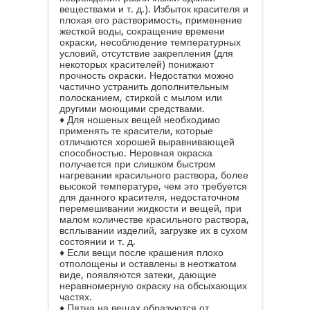
веществами и т. д.). Избыток красителя и
плохая его растворимость, применение
жесткой воды, сокращение времени
окраски, несоблюдение температурных
условий, отсутствие закрепления (для
некоторых красителей) понижают
прочность окраски. Недостатки можно
частично устранить дополнительным
полосканием, стиркой с мылом или
другими моющими средствами.
♦ Для ношеных вещей необходимо
применять те красители, которые
отличаются хорошей выравнивающей
способностью. Неровная окраска
получается при слишком быстром
нагревании красильного раствора, более
высокой температуре, чем это требуется
для данного красителя, недостаточном
перемешивании жидкости и вещей, при
малом количестве красильного раствора,
всплывании изделий, загрузке их в сухом
состоянии и т. д.
♦ Если вещи после крашения плохо
отполощены и оставлены в неотжатом
виде, появляются затеки, дающие
неравномерную окраску на обсыхающих
частях.
♦ Пятна на вещах образуются от