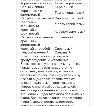
Коричневый и синий
Темно-коричневый
Серый и синий
Серо-синий
Коричневый и
Темно-коричневый
фиолетовый
Серый и фиолетовый
Серо-фиолетовый
Желтый и
Желто-коричневый
коричневый
Красный и
Красно-коричневый
коричневый
Серый и коричневый
Коричневый
Красный и
фиолетовый
Красный и голубой
Сиреневый
Голубой и желтый
Салатный
Брак при окраске изделий, его
предупреждение и устранение
В некоторых случаях вещи могут быть
неравномерно или недостаточно
окрашены, иметь пятна, изменять
окраску от стирки, трения, света и т. д.
Все эти виды брака появляются от
плохой подготовки ткани к окраске,
неправильного выбора красителей,
несоблюдения надлежащих условий при
крашении и недостаточного промывания
ткани. Брак зависит также от состояния
ткани (изношенности, потертости,
повреждения различными едкими