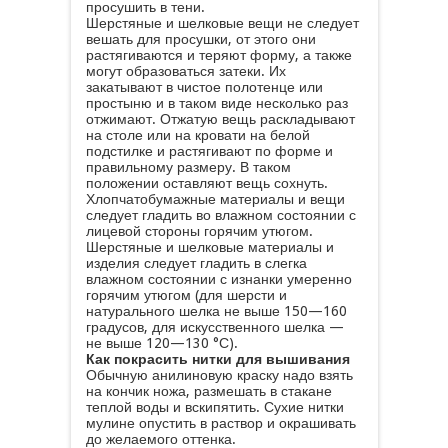
просушить в тени.
Шерстяные и шелковые вещи не следует
вешать для просушки, от этого они
растягиваются и теряют форму, а также
могут образоваться затеки. Их
закатывают в чистое полотенце или
простыню и в таком виде несколько раз
отжимают. Отжатую вещь раскладывают
на столе или на кровати на белой
подстилке и растягивают по форме и
правильному размеру. В таком
положении оставляют вещь сохнуть.
Хлопчатобумажные материалы и вещи
следует гладить во влажном состоянии с
лицевой стороны горячим утюгом.
Шерстяные и шелковые материалы и
изделия следует гладить в слегка
влажном состоянии с изнанки умеренно
горячим утюгом (для шерсти и
натурального шелка не выше 150—160
градусов, для искусственного шелка —
не выше 120—130 °С).
Как покрасить нитки для вышивания
Обычную анилиновую краску надо взять
на кончик ножа, размешать в стакане
теплой воды и вскипятить. Сухие нитки
мулине опустить в раствор и окрашивать
до желаемого оттенка.