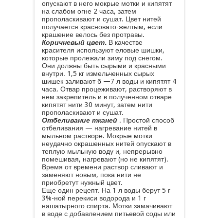
опускают в него мокрые мотки и кипятят
на слабом огне 2 часа, затем
прополаскивают и сушат. Цвет нитей
получается красновато-желтым, если
крашение велось без протравы.
Коричневый цвет.
В качестве
красителя используют еловые шишки,
которые пролежали зиму под снегом.
Они должны быть сырыми и красными
внутри. 1,5 кг измельченных сырых
шишек заливают б —7 л воды и кипятят 4
часа. Отвар процеживают, растворяют в
нем закрепитель и в полученном отваре
кипятят нити 30 минут, затем нити
прополаскивают и сушат.
Отбеливание тканей
. Простой способ
отбеливания — нагревание нитей в
мыльном растворе. Мокрые мотки
неудачно окрашенных нитей опускают в
теплую мыльную воду и, непрерывно
помешивая, нагревают (но не кипятят).
Время от времени раствор сливают и
заменяют новым, пока нити не
приобретут нужный цвет.
Еще один рецепт. На 1 л воды берут 5 г
3%-ной перекиси водорода и 1 г
нашатырного спирта. Мотки замачивают
в воде с добавлением питьевой соды или