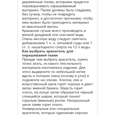
деревянные палки, которыми придется
переворачивать окрашиваемый
материал. Палки должны быть гладкими,
без сучков, чтобы не повредить
материал, и достаточно прочными, чтобы
ими можно было приподнять материал
из красильной ванны.
Крашение лучше всего производить в
мягкой дождевой или снеговой воде.
Очень жесткую воду следует смягчить
добавлением 1 ч. л. питьевой соды или 1
ст. л. нашатырного спирта на 12 л воды.
Как выбрать краситель для
окрашивания ткани
Прежде чем выбрать краситель, нужно
точно знать, из какого текстильного
материала изготовлено изделие. Для
этого выдерните по небольшой нитке
вдоль и поперек ткани (основу и уток) и
подожгите на спичке. Хлопок, лен и
искусственный шелк горят хорошо и дают
запах жженой бумаги. Шерсть горит
плохо, на конце нитки образуется черный
спекшийся шарик, который пахнет
горелым (жженым) рогом. Натуральный
шелк также горит плохо.
Универсальные или специальные
красители, которые одинаково хорошо