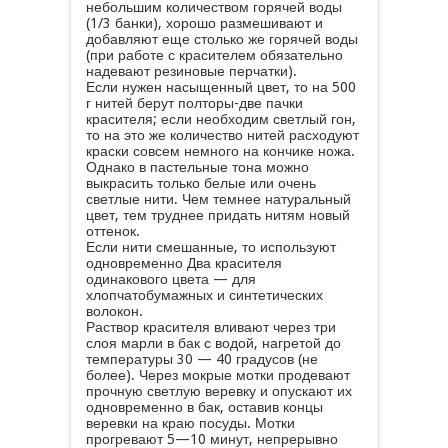
небольшим количеством горячей воды
(1/3 банки), хорошо размешивают и
добавляют еще столько же горячей воды
(при работе с красителем обязательно
надевают резиновые перчатки).
Если нужен насыщенный цвет, то на 500
г нитей берут полторы-две пачки
красителя; если необходим светлый гон,
то на это же количество нитей расходуют
краски совсем немного на кончике ножа.
Однако в пастельные тона можно
выкрасить только белые или очень
светлые нити. Чем темнее натуральный
цвет, тем труднее придать нитям новый
оттенок.
Если нити смешанные, то используют
одновременно Два красителя
одинакового цвета — для
хлопчатобумажных и синтетических
волокон.
Раствор красителя вливают через три
слоя марли в бак с водой, нагретой до
температуры 30 — 40 градусов (не
более). Через мокрые мотки продевают
прочную светлую веревку и опускают их
одновременно в бак, оставив концы
веревки на краю посуды. Мотки
прогревают 5—10 минут, непрерывно