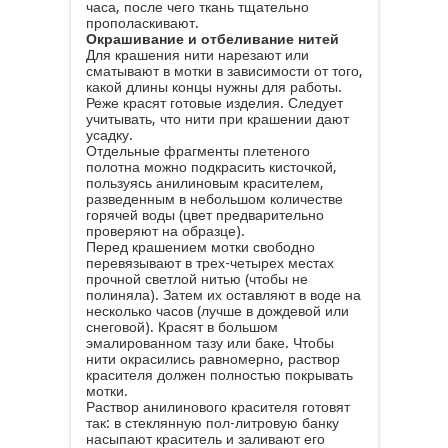
часа, после чего ткань тщательно
прополаскивают.
Окрашивание и отбеливание нитей
Для крашения нити нарезают или
сматывают в мотки в зависимости от того,
какой длины концы нужны для работы.
Реже красят готовые изделия. Следует
учитывать, что нити при крашении дают
усадку.
Отдельные фрагменты плетеного
полотна можно подкрасить кисточкой,
пользуясь анилиновым красителем,
разведенным в небольшом количестве
горячей воды (цвет предварительно
проверяют на образце).
Перед крашением мотки свободно
перевязывают в трех-четырех местах
прочной светлой нитью (чтобы не
полиняла). Затем их оставляют в воде на
несколько часов (лучше в дождевой или
снеговой). Красят в большом
эмалированном тазу или баке. Чтобы
нити окрасились равномерно, раствор
красителя должен полностью покрывать
мотки.
Раствор анилинового красителя готовят
так: в стеклянную пол-литровую банку
насыпают краситель и заливают его