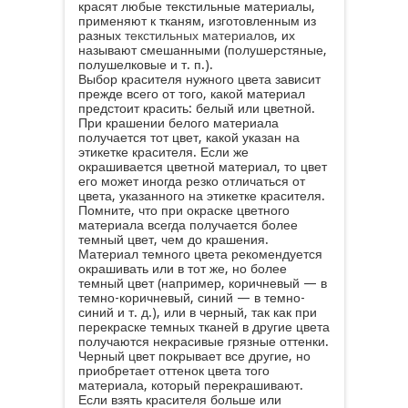
красят любые текстильные материалы,
применяют к тканям, изготовленным из
разных
текстильных материалов
, их
называют смешанными (полушерстяные,
полушелковые и т. п.).
Выбор красителя нужного цвета зависит
прежде всего от того, какой материал
предстоит красить: белый или цветной.
При крашении белого материала
получается тот цвет, какой указан на
этикетке красителя. Если же
окрашивается цветной материал, то цвет
его может иногда резко отличаться от
цвета, указанного на этикетке красителя.
Помните, что при окраске цветного
материала всегда получается более
темный цвет, чем до крашения.
Материал темного цвета рекомендуется
окрашивать или в тот же, но более
темный цвет (например, коричневый — в
темно-коричневый, синий — в темно-
синий и т. д.), или в черный, так как при
перекраске темных тканей в другие цвета
получаются некрасивые грязные оттенки.
Черный цвет покрывает все другие, но
приобретает оттенок цвета того
материала, который перекрашивают.
Если взять красителя больше или