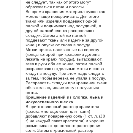
не следует, так как от этого могут
образоваться пятна и полосы.
Во время крашения материал нужно как
можно чаще поворачивать. Для этого
ткани или изделия поддевают одной
палкой и поднимают над посудиной, а
другой палкой слегка расправляют
складки. Затем этой же палкой
поддевают ткань или изделие за другой
конец и опускают снова в посуду.
Мотки пряжи, нанизанные на веревку
(концы которой при крашении должны
лежать на краях посуды), вытаскивают,
взяв в руки оба ее конца, затем палкой
разравнивают отдельные мотки и снова
кладут в посуду. При этом надо следить
за тем, чтобы веревка не упала в посуду.
Расправлять складки при крашении ткани
обязательно, иначе могут получиться
пятна.
Крашение изделий из хлопка, льна и
искусственного шелка
В приготовленный раствор красителя
(краска многоцелевая для ткани)
добавляют поваренную соль (1 ст. л. (30
г) на каждый пакет красителя) и хорошо
размешивают до полного растворения
соли. Затем в красильный раствор