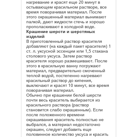
нагревание и красят еще 20 минут в
остывающем красильном растворе, все
время поворачивая материал. После
этого окрашенный материал вынимают
палкой, дают жидкости стечь и хорошо
прополаскивают в холодной воде.
Крашение шерсти и шерстяных
изделий
В приготовленный раствор красителя
добавляют (на каждый пакет красителя) 1
ст. л. уксусной эссенции или 1,5 стакана
столового уксуса. Затем раствор
красителя хорошо размешивают. После
этого в красильную ванну погружают
материал, предварительно смоченный
теплой водой, постепенно нагревают
красильный раствор до кипения,
выключают и красят 10 минут, все время
поворачивая материал.
Обычно при крашении белой шерсти
почти весь краситель выбирается из
красильного раствора (раствор
становится слабо окрашенным). Если
после положенного времени
окрашивания краситель полностью не
выбрался, а материал недостаточно
окрашен, следует добавить еще
половинное количество уксуса и красить