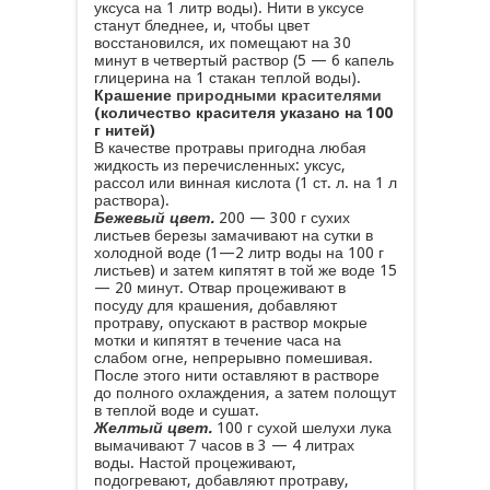
уксуса на 1 литр воды). Нити в уксусе
станут бледнее, и, чтобы цвет
восстановился, их помещают на 30
минут в четвертый раствор (5 — 6 капель
глицерина на 1 стакан теплой воды).
Крашение
природными красителями
(количество красителя указано на 100
г нитей)
В качестве протравы пригодна любая
жидкость из перечисленных: уксус,
рассол или винная кислота (1 ст. л. на 1 л
раствора).
Бежевый цвет.
200 — 300 г сухих
листьев березы замачивают на сутки в
холодной воде (1—2 литр воды на 100 г
листьев) и затем кипятят в той же воде 15
— 20 минут. Отвар процеживают в
посуду для крашения, добавляют
протраву, опускают в раствор мокрые
мотки и кипятят в течение часа на
слабом огне, непрерывно помешивая.
После этого нити оставляют в растворе
до полного охлаждения, а затем полощут
в теплой воде и сушат.
Желтый цвет.
100 г сухой шелухи лука
вымачивают 7 часов в 3 — 4 литрах
воды. Настой процеживают,
подогревают, добавляют протраву,