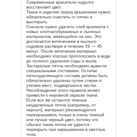
Современные красители надолго
восстановят цвет.
Ткани и изделия перед крашением нужно
обязательно очистить от пятен и
выстирать.
Сначала нужно удалить слой крахмала с
новых хлопчатобумажных и льняных
материалов, имеющийся на них. Это
достигается кипячением в мыльно-
содовом растворе в течение 30 — 45
минут. После кипячения материал
необходимо хорошо прополоскать в воде
до полного удаления соды и мыла.
Застарелые пятна необходимо вывести
специальными составами. Остатки
пятноудаляющего состава должны быть
обязательно удалены путем стирки и
утюжки мест, подвергшихся чистке.
Несоблюдение этого правила может
привести к неровной окраске ткани.
Если все же остаются темные
неудаленные пятна (например, от
чернил), материал рекомендуется
перекрашивать только в очень темный
или лучше черный цвет, потому что
обычно такие пятна не удается
перекрыть при окрашивании в светлые
тона.