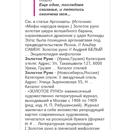
пошло
Еще одно, последнее
сказанье, и летопись
окончена моя...
См. в статье Аргонавты. (Источник:
«Мифы народов мира».) Золотое руно
золотая шкура волшебного барана,
охранявшаяся драконом у царя Колхиды
Ээта; была похищена аргонавтами под
предводительством Ясона. // Альбер
САМЕН: Золотое руно // Андрей БЕЛЫЙ
…
Энциклопедия мифологии
Золотое Руно
- (Уреки,Грузия) Категория
отеля: Адрес: Ул. Такаишвили 127, 6000
Уреки, Грузия … Каталог отелей
Золотое Руно
- (Новосибирск,Россия)
Категория отеля: 3 звездочный отель
Адрес: Улица Зыряновская 55, Н …
Каталог отелей
- «ЗОЛОТОЕ РУНО» ежемесячный
художественно литературный журнал,
выходивший в Москве с 1906 по 1909
(ред. изд. Н. П. Рябушинский). Журнал
заключал в себе множество репродукций
картин современных художников,
печатался на роскошной бумаге (формат
in 4 …
Литературная энциклопедия
I Золотое руно в греческой мифологии