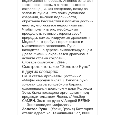
поднимался к небесам. Ягненок означает
также невинность, а золото - высшее
сокровище , и, как следствие, поход за
золотым руном - это поиск духовного
озарения, высшей подлинности,
обретение бессмертия и попытка достичь
чего-то, что кажется недостижимым.
Чтобы получить его, необходимо
преодолеть темные стороны своей
природы, символизируемые драконом и
Медеей, что требует героического и
мистического завоевания. Руно
находится на дереве, символизирующем
Древо Жизни и охраняется драконом в
аспекте стража сокровищ.
Словарь символов
. 2000 .
Смотреть что такое "Золотое Руно"
в других словарях:
См. в статье Аргонавты. (Источник:
«Мифы народов мира».) Золотое руно
золотая шкура волшебного барана,
охранявшаяся драконом у царя Колхиды
Ээта; была похищена аргонавтами под
предводительством Ясона. // Альбер
САМЕН: Золотое руно // Андрей БЕЛЫЙ
…
Энциклопедия мифологии
Золотое Руно
- (Уреки,Грузия) Категория
отеля: Адрес: Ул. Такаишвили 127, 6000