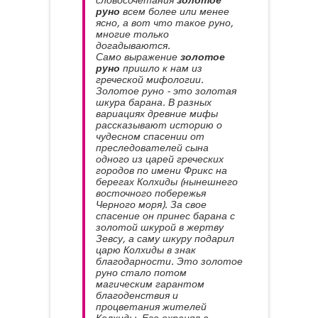
словосочетания
золотое
руно
всем более или менее
ясно, а вот что такое руно,
многие только
догадываются.
Само выражение
золотое
руно
пришло к нам из
греческой мифологии.
Золотое руно - это золотая
шкура барана. В разных
вариациях древние мифы
рассказывают историю о
чудесном спасении от
преследователей сына
одного из царей греческих
городов по имени Фрикс на
берегах Колхиды (нынешнего
восточного побережья
Черного моря). За свое
спасение он принес барана с
золотой шкурой в жертву
Зевсу, а саму шкуру подарил
царю Колхиды в знак
благодарности. Это золотое
руно стало потом
магическим гарантом
благоденствия и
процветания жителей