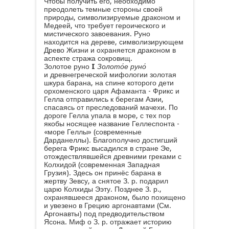
Чтобы получить его, необходимо
преодолеть темные стороны своей
природы, символизируемые драконом и
Медеей, что требует героического и
мистического завоевания. Руно
находится на дереве, символизирующем
Древо Жизни и охраняется драконом в
аспекте стража сокровищ.
Золотое руно
I
Золото́е руно́
и древнегреческой мифологии золотая
шкура барана, на спине которого дети
орхоменского царя Афаманта - Фрикс и
Гелла отправились к берегам Азии,
спасаясь от преследований мачехи. По
дороге Гелла упала в море, с тех пор
якобы носящее название Геллеспонта -
«море Геллы» (современные
Дарданеллы). Благополучно достигший
берега Фрикс высадился в стране Эе,
отождествлявшейся древними греками с
Колхидой (современная Западная
Грузия). Здесь он принёс барана в
жертву Зевсу, а снятое З. р. подарил
царю Колхиды Ээту. Позднее З. р.,
охранявшееся драконом, было похищено
и увезено в Грецию аргонавтами (См.
Аргонавты) под предводительством
Ясона. Миф о З. р. отражает историю