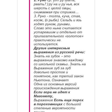
2. Руно
ср. (от
ру
́шать,
рвать?
)
ру
́на
и
ру
́нья,
вся
шерсть с целой овцы,
снимаемая при стрижке…
3. Руно - толпа, куча, стая,
косяк, (о рыбе).
Сельдь и язь
ходят руном, рунами.
Слово это ныне считается
устаревшим и отдельно от
прилагательного «золотое»
практически не
используется.
Другие интересные
выражения из русской речи:
Знать на зубок – это
выражение знакомо каждому
со школьной скамьи. Знать на
Выражение зуб за зуб
довольно простое и
понятное, как третий закон
Ньютона. Означает
Одна из основных версий
происхождения выражения
Если гора не идет к
Магомету,
Выражение
Есть еще порох
в пороховницах
с большой
степенью вероятности