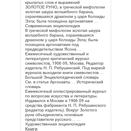
крылатых слов и выражений
ЗОЛОТОЕ РУНО, в греческой мифологии
золотая шкура волшебного барана,
охранявшаяся драконом у царя Колхиды
Ээта; была похищена аргонавтами …
Современная энциклопедия
В греческой мифологии золотая шкура
волшебного барана, охранявшаяся
драконом у царя Колхиды Ээта; была
похищена аргонавтами под
предводительством Ясона …
Ежемесячный художественный и
литературно критический журнал
символистов, 1906 09, Москва. Редактор
издатель Н. П. Рябушинский. Под маркой
журнала выходили книги символистов …
Большой Энциклопедический словарь
См. в статье Аргонавты …
Исторический
словарь
Ежемесячный иллюстрированный журнал
по вопросам искусства и литературы.
Издавался в Москве в 1906 09 на
средства фабриканта Н. П. Рябушинского
(редактор издатель). Вокруг Золотого
руна объединились основные
представители русского… …
Художественная энциклопедия
Книги