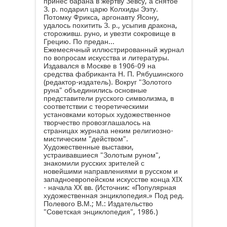
принес барана в жертву Зевсу, а снятое
З. р. подарил царю Колхиды Ээту.
Потомку Фрикса, аргонавту Ясону,
удалось похитить З. р., усыпив дракона,
стороживш. руно, и увезти сокровище в
Грецию. По предан...
Ежемесячный иллюстрированный журнал
по вопросам искусства и литературы.
Издавался в Москве в 1906-09 на
средства фабриканта Н. П. Рябушинского
(редактор-издатель). Вокруг "Золотого
руна" объединились основные
представители русского символизма, в
соответствии с теоретическими
установками которых художественное
творчество провозглашалось на
страницах журнала неким религиозно-
мистическим "действом".
Художественные выставки,
устраивавшиеся "Золотым руном",
знакомили русских зрителей с
новейшими направлениями в русском и
западноевропейском искусстве конца XIX
- начала XX вв.
(Источник: «Популярная
художественная энциклопедия.» Под ред.
Полевого В.М.; М.: Издательство
"Советская энциклопедия", 1986.)