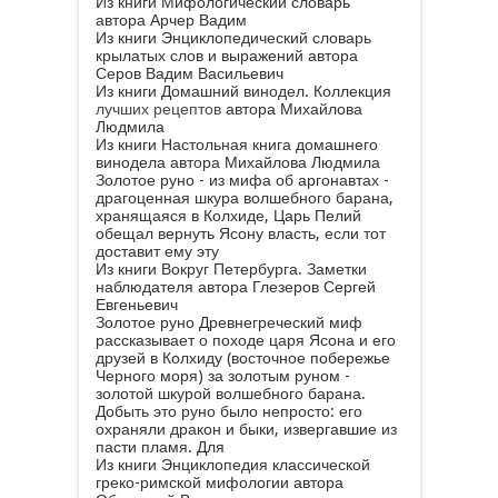
Из книги Мифологический словарь
автора Арчер Вадим
Из книги Энциклопедический словарь
крылатых слов и выражений
автора
Серов Вадим Васильевич
Из книги Домашний винодел. Коллекция
лучших рецептов
автора
Михайлова
Людмила
Из книги Настольная книга домашнего
винодела
автора
Михайлова Людмила
Золотое руно - из мифа об аргонавтах -
драгоценная шкура волшебного барана,
хранящаяся в Колхиде, Царь Пелий
обещал вернуть Ясону власть, если тот
доставит ему эту
Из книги Вокруг Петербурга. Заметки
наблюдателя
автора
Глезеров Сергей
Евгеньевич
Золотое руно Древнегреческий миф
рассказывает о походе царя Ясона и его
друзей в Колхиду (восточное побережье
Черного моря) за золотым руном -
золотой шкурой волшебного барана.
Добыть это руно было непросто: его
охраняли дракон и быки, извергавшие из
пасти пламя. Для
Из книги Энциклопедия классической
греко-римской мифологии
автора