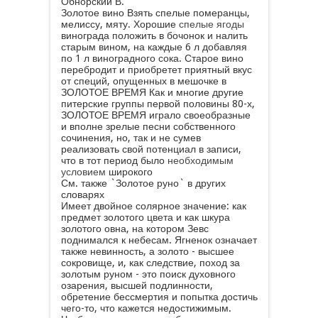
Обнорский В.
Золотое вино Взять спелые померанцы,
мелиссу, мяту. Хорошие
спелые ягоды
винограда положить в бочонок и налить
старым вином, на каждые 6 л добавляя
по 1 л виноградного сока. Старое вино
перебродит и приобретет приятный вкус
от специй, опущенных в мешочке в
ЗОЛОТОЕ ВРЕМЯ Как и многие другие
питерские группы первой половины 80-х,
ЗОЛОТОЕ ВРЕМЯ играло своеобразные
и вполне зрелые песни собственного
сочинения, но, так и не сумев
реализовать свой потенциал в записи,
что в тот период было
необходимым
условием
широкого
См. также `Золотое руно` в других
словарях
Имеет двойное солярное значение: как
предмет золотого цвета и как шкура
золотого овна, на котором Зевс
поднимался к небесам. Ягненок означает
также невинность, а золото - высшее
сокровище, и, как следствие, поход за
золотым руном - это поиск духовного
озарения, высшей подлинности,
обретение бессмертия и попытка достичь
чего-то, что кажется недостижимым.