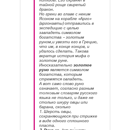
Колхиды. Его охранял в
тайной роще свирепый
дракон.
Но греки во главе с неким
Ясоном на корабле «Арго»
(аргонавты) отправились в
экспедицию с целью
завладеть символом
богатства – золотым
руном,и увезти его в Грецию,
что им, в конце концов, и
удалось сделать. Такова
вкратце история мифа о
золотом руне.
Иносказательно
золотое
руно
является символом
богатства, которым
стремятся овладеть.
А вот само слово руно
означает, согласно разным
толковым словарям
русского
языка не только, и даже не
столько шкуру овцы или
барана, сколько
1. Шерсть овцы,
сохраняющуюся при стрижке
в виде одного сплошного
пласта.