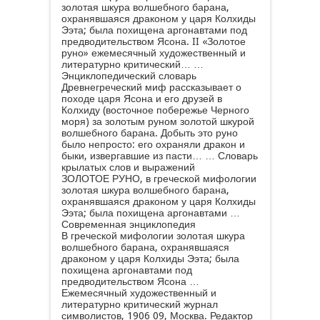
золотая шкура волшебного барана,
охранявшаяся драконом у царя Колхиды
Ээта; была похищена аргонавтами под
предводительством Ясона. II «Золотое
руно» ежемесячный художественный и
литературно критический… …
Энциклопедический словарь
Древнегреческий миф рассказывает о
походе царя Ясона и его друзей в
Колхиду (восточное побережье Черного
моря) за золотым руном золотой шкурой
волшебного барана. Добыть это руно
было непросто: его охраняли дракон и
быки, извергавшие из пасти… …
Словарь
крылатых слов и выражений
ЗОЛОТОЕ РУНО, в греческой мифологии
золотая шкура волшебного барана,
охранявшаяся драконом у царя Колхиды
Ээта; была похищена аргонавтами …
Современная энциклопедия
В греческой мифологии золотая шкура
волшебного барана, охранявшаяся
драконом у царя Колхиды Ээта; была
похищена аргонавтами под
предводительством Ясона …
Ежемесячный художественный и
литературно критический журнал
символистов, 1906 09, Москва. Редактор