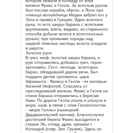
котором бежали в Колхиду от злой
мачехи Фрикс и Гелла. За золотым руном
был послан корабль «Арго», и Ясон при
помощи волшебницы Медеи забрал его у
Ээта и привез в Грецию. Идея золотого
руна, то есть шкуры барана с золотыми
крупинками, взята, видимо, из старинного
способа добычи золота в золотоносных
ручьях; при промывке породы над
шкурой тяжелые частицы золота оседали
в шерсти.
Золотое руно
В греч. миф. золотая шкура барана, к-
рую отправились добывать греч. герои -
аргонавты. Согл. легенде, золоторун.
баран, обладавший даром речи, был
подарен детям орхоменск. царя
Афаманта - Фриксу и Гелле - их матерью
богиней Нефелой. Спасаясь от
преследований мачехи, Фрикс и Гелла на
спине барана отправились к берегам
Азии. По дороге Гелла упала и утонула в
море, назв. в связи с этим Геллеспонтом
-
«море Геллы»
(нынешний
Дарданелльский пролив). Благополучно
достигший берега Фрикс высадился в
стране Эе, отожд. древ. греками с
Колхидой (совр. Зап. Грузия). Здесь он