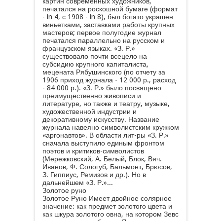
картин современных художников,
печатался на роскошной бумаге (формат
- in 4, с 1908 - in 8), был богато украшен
виньетками, заставками работы крупных
мастеров; первое полугодие журнал
печатался параллельно на русском и
французском языках. «З. Р.»
существовало почти всецело на
субсидию крупного капиталиста,
мецената Рябушинского (по отчету за
1906 приход журнала - 12 000 р., расход
- 84 000 р.). «З. Р.» было посвящено
преимущественно живописи и
литературе, но также и театру, музыке,
художественной индустрии и
декоративному искусству. Название
журнала навеяно символистским кружком
«аргонавтов». В области лит-ры «З. Р.»
сначала выступило единым фронтом
поэтов и критиков-символистов
(Мережковский, А. Белый, Блок, Вяч.
Иванов, Ф. Сологуб, Бальмонт, Брюсов,
З. Гиппиус, Ремизов и др.). Но в
дальнейшем «З. Р.»...
Золотое руно
Золотое Руно Имеет двойное солярное
значение: как предмет золотого цвета и
как шкура золотого овна, на котором Зевс