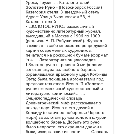
Уреки, Грузия … Каталог отелей
Золотое Руно
- (Новосибирск,Россия)
Категория отеля: 3 звездочный отель
Адрес: Улица Зыряновская 55, Н …
Каталог отелей
- «ЗОЛОТОЕ РУНО» ежемесячный
художественно литературный журнал,
выходивший в Москве с 1906 по 1909
(ред. изд. Н. П. Рябушинский). Журнал
заключал в себе множество репродукций
картин современных художников,
печатался на роскошной бумаге (формат
in 4 …
Литературная энциклопедия
I Золотое руно в греческой мифологии
золотая шкура волшебного барана,
охранявшаяся драконом у царя Колхиды
Ээта; была похищена аргонавтами под
предводительством Ясона. II «Золотое
руно» ежемесячный художественный и
литературно критический… …
Энциклопедический словарь
Древнегреческий миф рассказывает о
походе царя Ясона и его друзей в
Колхиду (восточное побережье Черного
моря) за золотым руном золотой шкурой
волшебного барана. Добыть это руно
было непросто: его охраняли дракон и
быки, извергавшие из пасти… …
Словарь