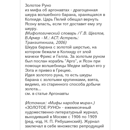
Золотое Руно
из мифа об аргонавтах - драгоценная
шкура волшебного барана, хранящаяся в
Колхиде. Царь Пелий обещал вернуть
Ясону власть, если тот доставит ему эту
шкуру.
(Мифологический словарь / Г.В. Щеглов,
В.Арчер - М.: ACT: Астрель:
Транзиткнига, 2006)
Шкура барана с золотой шерстью, на
котором бежали в Колхиду от злой
мачехи Фрикс и Гелла. За золотым руном
был послан корабль "Арго", и Ясон при
помощи волшебницы Медеи забрал его у
Ээта и привез в Грецию.
Идея золотого руна, то есть шкуры
барана с золотыми крупинками, взята,
видимо, из старинного способа добычи
золота...
см. в статье Аргонавты
(Источник: «Мифы народов мира».)
«ЗОЛОТОЕ РУНО» - ежемесячный
художественно-литературный журнал,
выходивший в Москве с 1906 по 1909
(ред.-изд. Н. П. Рябушинский). Журнал
заключал в себе множество репродукций