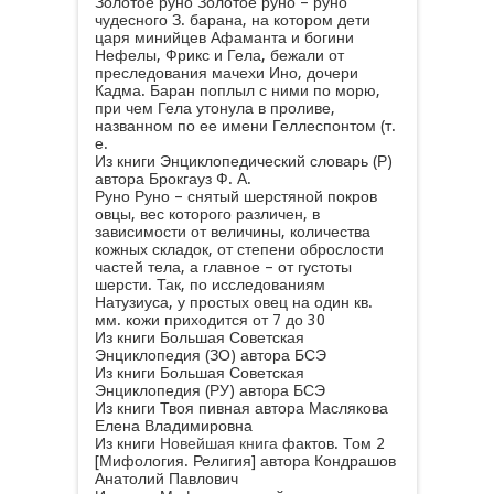
Золотое руно Золотое руно – руно
чудесного З. барана, на котором дети
царя минийцев Афаманта и богини
Нефелы, Фрикс и Гела, бежали от
преследования мачехи Ино, дочери
Кадма. Баран поплыл с ними по морю,
при чем Гела утонула в проливе,
названном по ее имени Геллеспонтом (т.
е.
Из книги Энциклопедический словарь (Р)
автора Брокгауз Ф. А.
Руно Руно – снятый шерстяной покров
овцы, вес которого различен, в
зависимости от величины, количества
кожных складок, от степени оброслости
частей тела, а главное – от густоты
шерсти. Так, по исследованиям
Натузиуса, у простых овец на один кв.
мм. кожи приходится от 7 до 30
Из книги Большая Советская
Энциклопедия (ЗО) автора
БСЭ
Из книги Большая Советская
Энциклопедия (РУ) автора
БСЭ
Из книги Твоя пивная
автора
Маслякова
Елена Владимировна
Из книги
Новейшая книга
фактов. Том 2
[Мифология. Религия]
автора
Кондрашов
Анатолий Павлович