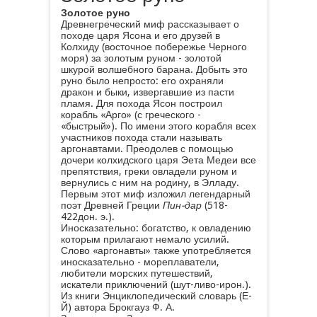
Золотое руно
Древнегреческий миф рассказывает о
походе царя Ясона и его друзей в
Колхиду (восточное побережье Черного
моря) за золотым руном - золотой
шкурой волшебного барана. Добыть это
руно было непросто: его охраняли
дракон и быки, извергавшие из пасти
пламя. Для похода Ясон построил
корабль «Арго» (с греческого -
«быстрый»). По имени этого корабля всех
участников похода стали называть
аргонавтами. Преодолев с помощью
дочери колхидского царя Эета Медеи все
препятствия, греки овладели руном и
вернулись с ним на родину, в Элладу.
Первым этот миф изложил легендарный
поэт Древней Греции
Пин-дар
(518-
422дон. э.).
Иносказательно: богатство, к овладению
которым прилагают немало усилий.
Слово «аргонавты» также употребляется
иносказательно - мореплаватели,
любители морских путешествий,
искатели приключений (шут-ливо-ирон.).
Из книги Энциклопедический словарь (Е-
Й)
автора Брокгауз Ф. А.