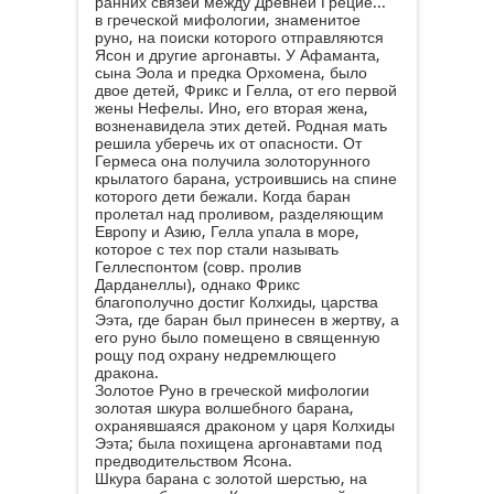
ранних связей между Древней Грецие...
в греческой мифологии, знаменитое
руно, на поиски которого отправляются
Ясон и другие аргонавты. У Афаманта,
сына Эола и предка Орхомена, было
двое детей, Фрикс и Гелла, от его первой
жены Нефелы. Ино, его вторая жена,
возненавидела этих детей. Родная мать
решила уберечь их от опасности. От
Гермеса она получила золоторунного
крылатого барана, устроившись на спине
которого дети бежали. Когда баран
пролетал над проливом, разделяющим
Европу и Азию, Гелла упала в море,
которое с тех пор стали называть
Геллеспонтом (совр. пролив
Дарданеллы), однако Фрикс
благополучно достиг Колхиды, царства
Ээта, где баран был принесен в жертву, а
его руно было помещено в священную
рощу под охрану недремлющего
дракона.
Золотое Руно
в греческой мифологии
золотая шкура волшебного барана,
охранявшаяся драконом у царя Колхиды
Ээта; была похищена аргонавтами под
предводительством Ясона.
Шкура барана с золотой шерстью, на