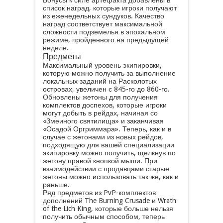
Бонусы к силе артефакта добавлены в
список наград, которые игроки получают
из еженедельных сундуков. Качество
наград соответствует максимальной
сложности подземелья в эпохальном
режиме, пройденного на предыдущей
неделе.
Предметы
Максимальный уровень экипировки,
которую можно получить за выполнение
локальных заданий на Расколотых
островах, увеличен с 845-го до 860-го.
Обновлены жетоны для получения
комплектов доспехов, которые игроки
могут добыть в рейдах, начиная со
«Змеиного святилища» и заканчивая
«Осадой Оргриммара». Теперь, как и в
случае с жетонами из новых рейдов,
подходящую для вашей специализации
экипировку можно получить, щелкнув по
жетону правой кнопкой мыши. При
взаимодействии с продавцами старые
жетоны можно использовать так же, как и
раньше.
Ряд предметов из PvP-комплектов
дополнений The Burning Crusade и Wrath
of the Lich King, которые больше нельзя
получить обычным способом, теперь