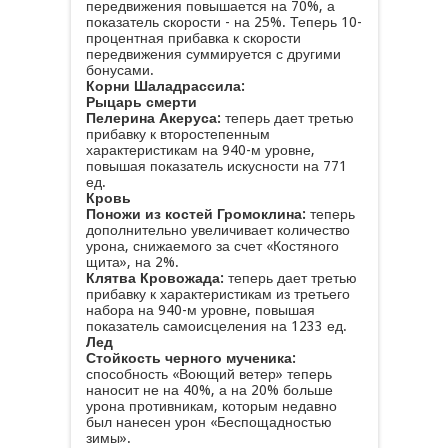
передвижения повышается на 70%, а
показатель скорости - на 25%. Теперь 10-
процентная прибавка к скорости
передвижения суммируется с другими
бонусами.
Корни Шаладрассила:
Рыцарь смерти
Пелерина Акеруса:
теперь дает третью
прибавку к второстепенным
характеристикам на 940-м уровне,
повышая показатель искусности на 771
ед.
Кровь
Поножи из костей Громоклина:
теперь
дополнительно увеличивает количество
урона, снижаемого за счет «Костяного
щита», на 2%.
Клятва Кровожада:
теперь дает третью
прибавку к характеристикам из третьего
набора на 940-м уровне, повышая
показатель самоисцеления на 1233 ед.
Лед
Стойкость черного мученика:
способность «Воющий ветер» теперь
наносит не на 40%, а на 20% больше
урона противникам, которым недавно
был нанесен урон «Беспощадностью
зимы».