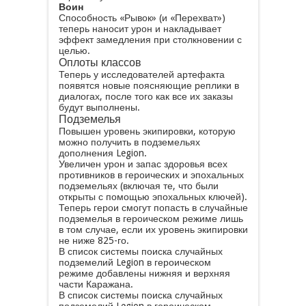
Воин
Способность «Рывок» (и «Перехват»)
теперь наносит урон и накладывает
эффект замедления при столкновении с
целью.
Оплоты классов
Теперь у исследователей артефакта
появятся новые поясняющие реплики в
диалогах, после того как все их заказы
будут выполнены.
Подземелья
Повышен уровень экипировки, которую
можно получить в подземельях
дополнения Legion.
Увеличен урон и запас здоровья всех
противников в героических и эпохальных
подземельях (включая те, что были
открыты с помощью эпохальных ключей).
Теперь герои смогут попасть в случайные
подземелья в героическом режиме лишь
в том случае, если их уровень экипировки
не ниже 825-го.
В список системы поиска случайных
подземелий Legion в героическом
режиме добавлены нижняя и верхняя
части Каражана.
В список системы поиска случайных