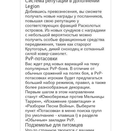
Система репутации в дополнении
Legion
Добившись превознесения, вы сможете
получать новые награды у посланников,
повышая свою репутацию у
соответствующих фракций Расколотых
островов. Из новых сундуков с наградами
с небольшой вероятностью можно
получить особые фракционные средства
передвижения, такие как старорог
Крутогорья, дикий сноходец и сотканный
силой ковер-самолет.
PvP-потасовки
Вас ждет ряд новых вариаций на тему
популярных PvP-боев. В отличие от
обычных сражений на полях боя, в PvP-
потасовках игрокам будет предлагаться
больший набор режимов, правил, а также
более разнообразные декорации.
Первым шагом в этом направлении
станут «Южнобережье против Мельницы
Таррен», «Искажение гравитации» и
«Разборки Песни Войны». Выберите
пункт «Потасовка» в меню поиска групп
(по умолчанию - клавиша i) в разделе
«Обычные» закладки PvP.
Подземелье для питомцев
Что-то странное творится с вашими