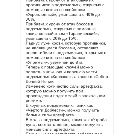
Прибавка к урону от атак обычных
противников в подземельях, открытых с
помощью ключа со свойством
«Укрепленный», уменьшена с 40% до
30%.
Прибавка к урону от атак боссов в
подземельях, открытых с помощью
ключа со свойством «Тиранический»,
уменьшена с 20% до 15%.
Радиус лужи крови, которую противники,
не являющиеся боссами, оставляют
после гибели в подземельях, открытых с
помощью ключа со свойством
«Упрямый», увеличен до 8 м.
Теперь с помощью ключей можно
попасть в нижнюю и верхнюю части
подземелья «Каражан», а также в «Собор
Вечной Ночи».
Изменено количество силы артефакта,
которую можно получить при
прохождении подземелий в эпохальном
режиме.
В крупных подземельях, таких как
«Чертоги Доблести», можно получить
больше силы артефакта.
В малых подземельях, таких как «Утроба
душ», соответственно, можно получить
меньше силы артефакта.