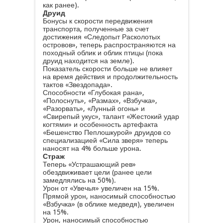
как ранее).
Друид
Бонусы к скорости передвижения
транспорта, полученные за счет
достижения «Следопыт Расколотых
островов», теперь распространяются на
походный облик и облик птицы (пока
друид находится на земле).
Показатель скорости больше не влияет
на время действия и продолжительность
тактов «Звездопада».
Способности «Глубокая рана»,
«Полоснуть», «Размах», «Взбучка»,
«Разорвать», «Лунный огонь» и
«Свирепый укус», талант «Жестокий удар
когтями» и особенность артефакта
«Бешенство Пеплошкурой» друидов со
специализацией «Сила зверя» теперь
наносят на 4% больше урона.
Страж
Теперь «Устрашающий рев»
обездвиживает цели (ранее цели
замедлялись на 50%).
Урон от «Увечья» увеличен на 15%.
Прямой урон, наносимый способностью
«Взбучка» (в облике медведя), увеличен
на 15%.
Урон, наносимый способностью