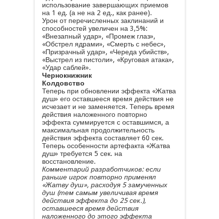
использование завершающих приемов
на 1 ед. (а не на 2 ед., как ранее).
Урон от перечисленных заклинаний и
способностей увеличен на 3,5%:
«Внезапный удар», «Промеж глаз»,
«Обстрел ядрами», «Смерть с небес»,
«Призрачный удар», «Череда убийств»,
«Выстрел из пистоли», «Круговая атака»,
«Удар саблей».
Чернокнижник
Колдовство
Теперь при обновлении эффекта «Жатва
душ» его оставшееся время действия не
исчезает и не заменяется. Теперь время
действия наложенного повторно
эффекта суммируется с оставшимся, а
максимальная продолжительность
действия эффекта составляет 60 сек.
Теперь особенности артефакта «Жатва
душ» требуется 5 сек. на
восстановление.
Комментарий разработчиков: если
раньше игрок повторно применял
«Жатву душ», расходуя 5 замученных
душ (тем самым увеличивая время
действия эффекта до 25 сек.),
оставшееся время действия
наложенного до этого эффекта