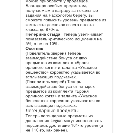
можно приобрести у продавцов.
Благодаря особым предметам,
получаемым в награду за локальные
задания на Расколотом берегу, вы
сможете повысить уровень предметов из
комплекта доспехов своего оплота
класса до 870-го.
Пелерина стыда
: теперь увеличивает
показатель критического исцеления на
5%, а не на 10%.
Охотник
(Повелитель зверей) Теперь
взаимодействие бонуса от двух
предметов из комплекта «Броня
орлиного когтя» и таланта «Ужасное
бешенство» корректно указывается во
всплывающих подсказках.
(Повелитель зверей) Теперь
взаимодействие бонуса от четырех
предметов из комплекта «Броня
орлиного когтя» и таланта «Ужасное
бешенство» корректно указывается во
всплывающих подсказках.
Легендарные предметы
Теперь легендарные предметы из
дополнения Legion могут использовать
персонажи, достигшие 101-го уровня (а
не 110-го, как ранее).