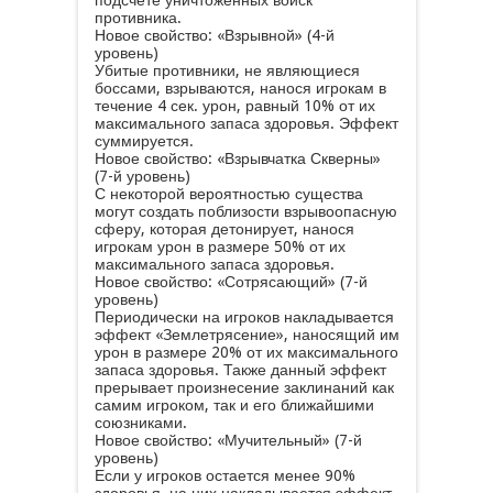
подсчете уничтоженных войск
противника.
Новое свойство: «Взрывной» (4-й
уровень)
Убитые противники, не являющиеся
боссами, взрываются, нанося игрокам в
течение 4 сек. урон, равный 10% от их
максимального запаса здоровья. Эффект
суммируется.
Новое свойство: «Взрывчатка Скверны»
(7-й уровень)
С некоторой вероятностью существа
могут создать поблизости взрывоопасную
сферу, которая детонирует, нанося
игрокам урон в размере 50% от их
максимального запаса здоровья.
Новое свойство: «Сотрясающий» (7-й
уровень)
Периодически на игроков накладывается
эффект «Землетрясение», наносящий им
урон в размере 20% от их максимального
запаса здоровья. Также данный эффект
прерывает произнесение заклинаний как
самим игроком, так и его ближайшими
союзниками.
Новое свойство: «Мучительный» (7-й
уровень)
Если у игроков остается менее 90%