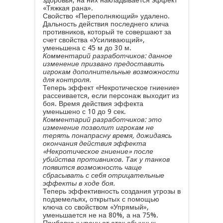
здоровья, на них накладывается эффект
«Тяжкая рана».
Свойство «Переполняющий» удалено.
Дальность действия последнего клича
противников, который те совершают за
счет свойства «Усиливающий»,
уменьшена с 45 м до 30 м.
Комментарий разработчиков: данное
изменение призвано предоставить
игрокам дополнительные возможности
для контроля.
Теперь эффект «Некротическое гниение»
рассеивается, если персонаж выходит из
боя. Время действия эффекта
уменьшено с 10 до 9 сек.
Комментарий разработчиков: это
изменение позволит игрокам не
терять понапрасну время, дожидаясь
окончания действия эффекта
«Некротическое гниение» после
убийства противников. Так у танков
появится возможность чаще
сбрасывать с себя отрицательные
эффекты в ходе боя.
Теперь эффективность создания угрозы в
подземельях, открытых с помощью
ключа со свойством «Упрямый»,
уменьшается не на 80%, а на 75%.