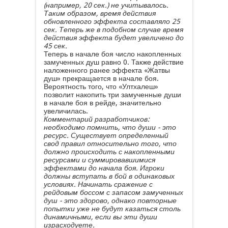
(например, 20 сек.) не учитывалось.
Таким образом, время действия
обновленного эффекта составляло 25
сек. Теперь же в подобном случае время
действия эффекта будет увеличено до
45 сек.
Теперь в начале боя число накопленных
замученных душ равно 0. Также действие
наложенного ранее эффекта «Жатвы
душ» прекращается в начале боя.
Вероятность того, что «Ултхалеш»
позволит накопить три замученные души
в начале боя в рейде, значительно
увеличилась.
Комментарий разработчиков:
необходимо помнить, что души - это
ресурс. Существует определенный
свод правил относительно того, что
должно происходить с накопленными
ресурсами и суммировавшимися
эффектами до начала боя. Игроки
должны вступать в бой в одинаковых
условиях. Начинать сражение с
рейдовым боссом с запасом замученных
душ - это здорово, однако повторные
попытки уже не будут казаться столь
динамичными, если вы эти души
израсходуете.