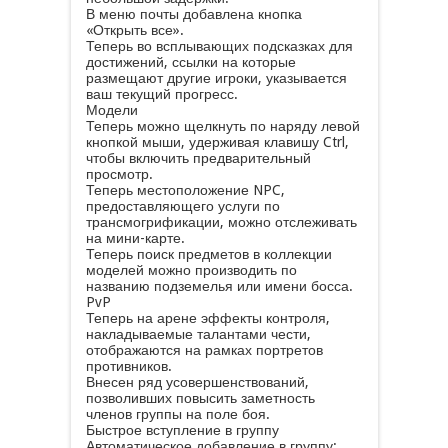
В меню почты добавлена кнопка
«Открыть все».
Теперь во всплывающих подсказках для
достижений, ссылки на которые
размещают другие игроки, указывается
ваш текущий прогресс.
Модели
Теперь можно щелкнуть по наряду левой
кнопкой мыши, удерживая клавишу Ctrl,
чтобы включить предварительный
просмотр.
Теперь местоположение NPC,
предоставляющего услуги по
трансмогрификации, можно отслеживать
на мини-карте.
Теперь поиск предметов в коллекции
моделей можно производить по
названию подземелья или имени босса.
PvP
Теперь на арене эффекты контроля,
накладываемые талантами чести,
отображаются на рамках портретов
противников.
Внесен ряд усовершенствований,
позволивших повысить заметность
членов группы на поле боя.
Быстрое вступление в группу
Автоматическое добавление в группу: