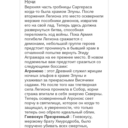
Ночи
Верхняя часть гробницы Саргераса
когда-то была храмом Элуны. После
вторжения Легиона это место осквернили
мерзкие пособники демонов, извратив
его на свой лад. Теперь здесь должна
развернуться битва, способная
переломить ход войны. Пока Армия
погибели Легиона сражается с
демонами, небольшой группе героев
предстоит проникнуть в бывший храм в
отчаянной попытке вернуть Эгиду
Агграмара на ее прежнее место. В новом
подземелье вам предстоит сразиться со
следующими боссами:
Агронокс
: этот Древний служил жрицам
ночных эльфов в храме Элуны и
ухаживал за прекрасными Висячими
садами. Но после того как тлетворная
сила Легиона проникла в Собор, корни
стража впитали в себя энергию Скверны.
Теперь оскверненный Агронокс сеет
порчу в святилище, которое он когда-то
защищал, в уверенности, что только
теперь оно обрело идеальный облик.
Гневокус Презренный
: Гневокусу,
мерзкому брату Хмуродроба, было
поручено убивать всех смертных,