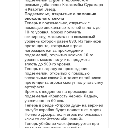
подземелий Legion в героическом
режиме добавлены Катакомбы Сурамара
и Квартал Звезд.
Подземелья, открытые с помощью
эпохального ключа
Теперь в подземельях, открытых с
помощью эпохальных ключей вплоть до
10-го уровня, можно получить
экипировку, максимально возможный
уровень которой равен 890. Из тайников
претендента, которыми игроки
награждаются за прохождение
подземелий, открытых ключом 10-го
уровня, можно получить предметы
вплоть до 900-го уровня.
Теперь в награду за прохождение
подземелий, открытых с помощью
эпохальных ключей, а также из тайников
претендента игроки смогут получать силу
артефакта.
Время, отведенное на прохождение
подземелья «Крепость Черной Ладьи»,
увеличено на 60 сек.
Теперь в рейде «Утроба душ» на верхней
палубе корабля будет появляться моряк
Ночного Дозора, если игрок использовал
ключ со свойством «Кишащий».
Теперь убийство чаек фиксируется при