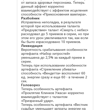
от запаса здоровья персонажа. Теперь
данный эффект корректно
взаимодействует с эффектом исцеления
способности «Прикосновения вампира».
Разбойник
Исправлена неполадка, в результате
которой при использовании таланта
«Предчувствие» талант «Смерть с небес»
расходовал до 5 приемов в серии, но при
этом его урон увеличивался так, как если
бы было израсходовано 10 приемов.
Ликвидация
Вероятность срабатывания особенности
артефакта «Набор хитростей»
уменьшена до 2,5% за каждый прием в
серии.
Теперь при использовании особенности
артефакта «Стремление убивать»
способность «Вендетта» восполняет 60
ед. энергии сразу и еще 60 - в течение 2
сек.
Головорез
Теперь особенность артефакта
«Проклятие Клинков Ужаса» корректно
взаимодействует с талантом
«Призрачный удар».
Теперь особенность артефакта «Вестник
судьбы» уменьшает затраты энергии на