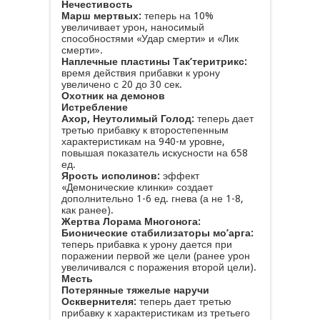
Нечестивость
Марш мертвых:
теперь на 10%
увеличивает урон, наносимый
способностями «Удар смерти» и «Лик
смерти».
Наплечные пластины Так’теритрикс:
время действия прибавки к урону
увеличено с 20 до 30 сек.
Охотник на демонов
Истребление
Ахор, Неутолимый Голод:
теперь дает
третью прибавку к второстепенным
характеристикам на 940-м уровне,
повышая показатель искусности на 658
ед.
Ярость исполинов:
эффект
«Демонические клинки» создает
дополнительно 1-6 ед. гнева (а не 1-8,
как ранее).
Жертва Лорама Многонога:
Бионические стабилизаторы мо’арга:
теперь прибавка к урону дается при
поражении первой же цели (ранее урон
увеличивался с поражения второй цели).
Месть
Потерянные тяжелые наручи
Осквернителя:
теперь дает третью
прибавку к характеристикам из третьего