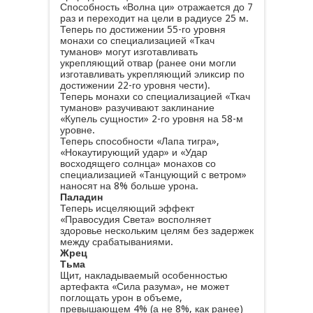
Способность «Волна ци» отражается до 7
раз и переходит на цели в радиусе 25 м.
Теперь по достижении 55-го уровня
монахи со специализацией «Ткач
туманов» могут изготавливать
укрепляющий отвар (ранее они могли
изготавливать укрепляющий эликсир по
достижении 22-го уровня чести).
Теперь монахи со специализацией «Ткач
туманов» разучивают заклинание
«Купель сущности» 2-го уровня на 58-м
уровне.
Теперь способности «Лапа тигра»,
«Нокаутирующий удар» и «Удар
восходящего солнца» монахов со
специализацией «Танцующий с ветром»
наносят на 8% больше урона.
Паладин
Теперь исцеляющий эффект
«Правосудия Света» восполняет
здоровье нескольким целям без задержек
между срабатываниями.
Жрец
Тьма
Щит, накладываемый особенностью
артефакта «Сила разума», не может
поглощать урон в объеме,
превышающем 4% (а не 8%, как ранее)