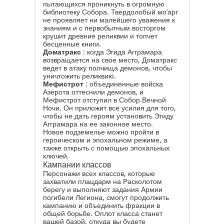
пытающихся проникнуть в огромную
библиотеку Собора. Твердолобый мо’арг
не проявляет ни малейшего уважения к
знаниям и с первобытным восторгом
крушит древние реликвии и топчет
бесценные книги.
Доматракс
: когда Эгида Агграмара
возвращается на свое место, Доматракс
ведет в атаку полчища демонов, чтобы
уничтожить реликвию.
Мефистрот
: объединенные войска
Азерота оттеснили демонов, и
Мефистрот отступил в Собор Вечной
Ночи. Он приложит все усилия для того,
чтобы не дать героям установить Эгиду
Агграмара на ее законное место.
Новое подземелье можно пройти в
героическом и эпохальном режиме, а
также открыть с помощью эпохальных
ключей.
Кампании классов
Персонажи всех классов, которые
захватили плацдарм на Расколотом
берегу и выполняют задания Армии
погибели Легиона, смогут продолжить
кампанию и объединить фракции в
общей борьбе. Оплот класса станет
вашей базой, откуда вы будете