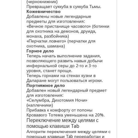
(чернокнижник)
Превращает суккуба в суккуба Тьмы.
Кожевничество
Добавлены новые легендарные
предметы для изготовления:
«Вечное пристанище часового» (ботинки
для охотника на демонов, друида,
монаха, разбойника)
«Перчатки ловчего» (перчатки для
охотника, шамана)
Горное дело
Теперь начать выполнение задания,
позволяющего развить навык добычи
инфернальной серы до 2-го и 3-го
уровня, станет проще.
Теперь горнами на стенах кузни в
Даларане могут пользоваться игроки.
Портняжное дело
Добавлен новый легендарный предмет
для изготовления:
«Селумбра, Дихотомия Ночи»
(наплечники)
Прибавка к комфорту от попоны
Кровавого Тотема уменьшена на 20%.
Переключение между целями с
помощью клавиши Tab
Алгоритм переключения между целями с
помощью клавиши Tab переработан и