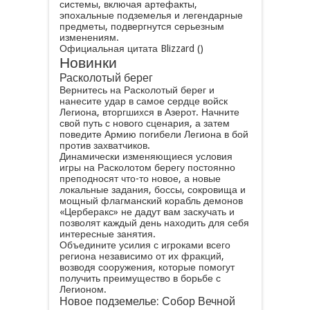
системы, включая артефакты,
эпохальные подземелья и легендарные
предметы, подвергнутся серьезным
изменениям.
Официальная цитата Blizzard ()
Новинки
Расколотый берег
Вернитесь на Расколотый берег и
нанесите удар в самое сердце войск
Легиона, вторгшихся в Азерот. Начните
свой путь с нового сценария, а затем
поведите Армию погибели Легиона в бой
против захватчиков.
Динамически изменяющиеся условия
игры на Расколотом берегу постоянно
преподносят что-то новое, а новые
локальные задания, боссы, сокровища и
мощный флагманский корабль демонов
«Церберакс» не дадут вам заскучать и
позволят каждый день находить для себя
интересные занятия.
Объедините усилия с игроками всего
региона независимо от их фракций,
возводя сооружения, которые помогут
получить преимущество в борьбе с
Легионом.
Новое подземелье: Собор Вечной