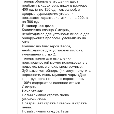
Теперь обильные угощения дают
прибавку к характеристикам в размере
400 ед. (а не 150 ед., как ранее), а
щедрые сурамарские угощения
повышают характеристики не на 200, а
на 500 ед.
Инженерное дело
Количество сланца Скверны,
необходимое для установки пилона для
обнаружения проблем, уменьшено на
50%.
Количество бластеров Хаоса,
необходимое для установки пилона,
уменьшено с 3 до 2.
Теперь пилон для выявления
неисправностей можно использовать в
подземельях в эпохальном режиме.
Зубчатые контейнеры (их могут получить
персонажи, использующие чары «Дар
конструктора») теперь с вероятностью
100% содержат закаленное стекло
Скверны.
Начертание
Новый символ стража гнева
(чернокнижник)
Превращает стража Скверны в стража
гнева.
Новый символ суккуба Тьмы