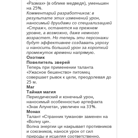
«Размах» (в облике медведя), уменьшен
на 25%.
Комментарий разработчиков: в
результате этих изменений урон,
наносимый друидами со специализацией
«Страж», останется на прежнем
уровне, а возможно, даже немного
возрастет. Но теперь эти персонажи
будут эффективнее создавать угрозу
и наносить больший урон за короткий
промежуток времени напрямую.
Охотник
Повелитель зверей
Теперь при применении таланта
«Ужасное бешенство» питомец
совершает рывок к цели, преодолевая до
25 м.
Маг
Тайная магия
Периодический и конечный урон,
наносимый особенностью артефакта
«Знак Алунета», увеличен на 33%.
Монах
Талант «Странник туманов» заменен на
«Волну ци».
Волна энергии ци накрывает противников
и союзников, нанося урон от сил
природы и исцеляя соответственно.