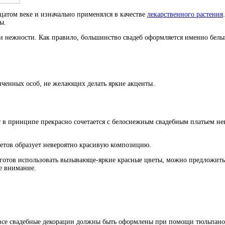
дцатом веке и изначально применялся в качестве
лекарственного растения
ы.
и нежности. Как правило, большинство свадеб оформляется именно белым
ченных особ, не желающих делать яркие акценты.
 в принципе прекрасно сочетается с белоснежным свадебным платьем нев
ветов образует невероятно красивую композицию.
не готов использовать вызывающе-яркие красные цветы, можно предложи
ее внимание.
о все свадебные декорации должны быть оформлены при помощи тюльпано