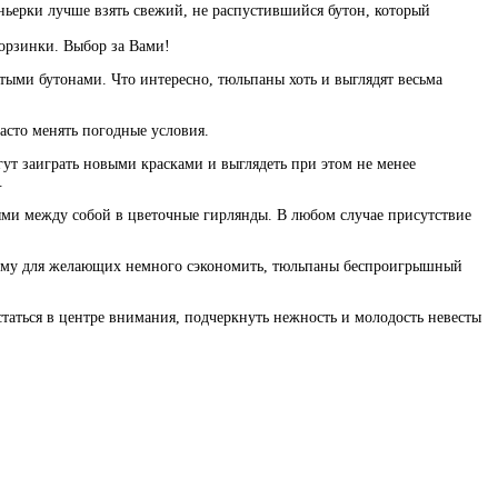
ньерки лучше взять свежий, не распустившийся бутон, который
орзинки. Выбор за Вами!
тыми бутонами. Что интересно, тюльпаны хоть и выглядят весьма
асто менять погодные условия.
гут заиграть новыми красками и выглядеть при этом не менее
.
ыми между собой в цветочные гирлянды. В любом случае присутствие
оэтому для желающих немного сэкономить, тюльпаны беспроигрышный
статься в центре внимания, подчеркнуть нежность и молодость невесты