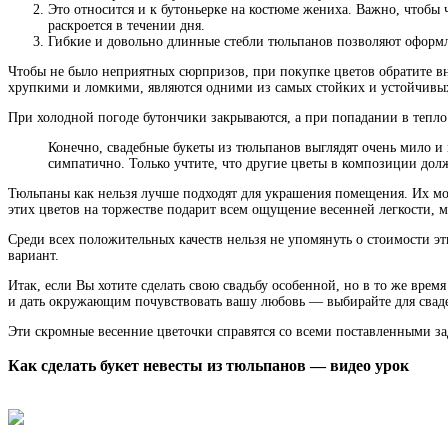
Это относится и к бутоньерке на костюме жениха. Важно, чтобы
раскроется в течении дня.
Гибкие и довольно длинные стебли тюльпанов позволяют оформл
Чтобы не было неприятных сюрпризов, при покупке цветов обратите вн
хрупкими и ломкими, являются одними из самых стойких и устойчивых
При холодной погоде бутончики закрываются, а при попадании в тепло 
Конечно, свадебные букеты из тюльпанов выглядят очень мило и 
симпатично. Только учтите, что другие цветы в композиции долж
Тюльпаны как нельзя лучше подходят для украшения помещения. Их мож
этих цветов на торжестве подарит всем ощущение весенней легкости, 
Среди всех положительных качеств нельзя не упомянуть о стоимости э
вариант.
Итак, если Вы хотите сделать свою свадьбу особенной, но в то же вре
и дать окружающим почувствовать вашу любовь — выбирайте для сваде
Эти скромные весенние цветочки справятся со всеми поставленными за
Как сделать букет невесты из тюльпанов — видео урок