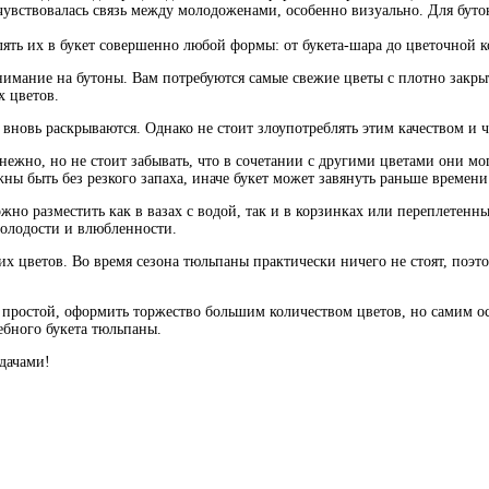
 чувствовалась связь между молодоженами, особенно визуально. Для буто
ять их в букет совершенно любой формы: от букета-шара до цветочной к
имание на бутоны. Вам потребуются самые свежие цветы с плотно закры
 цветов.
вновь раскрываются. Однако не стоит злоупотреблять этим качеством и ч
нежно, но не стоит забывать, что в сочетании с другими цветами они мо
ны быть без резкого запаха, иначе букет может завянуть раньше времени
но разместить как в вазах с водой, так и в корзинках или переплетенн
молодости и влюбленности.
тих цветов. Во время сезона тюльпаны практически ничего не стоят, п
мя простой, оформить торжество большим количеством цветов, но самим о
бного букета тюльпаны.
дачами!