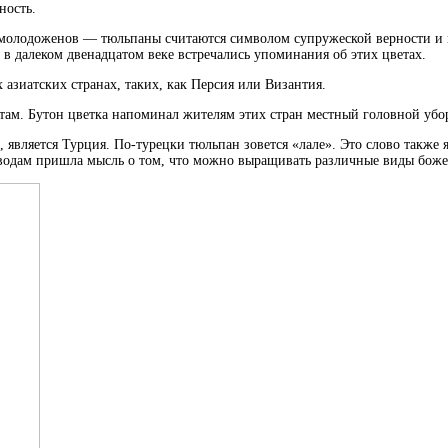
ность.
молодоженов — тюльпаны считаются символом супружеской верности и пр
 в далеком двенадцатом веке встречались упоминания об этих цветах.
зиатских странах, таких, как Персия или Византия.
 там. Бутон цветка напоминал жителям этих стран местный головной убо
, является Турция. По-турецки тюльпан зовется «лале». Это слово такж
водам пришла мысль о том, что можно выращивать различные виды боже