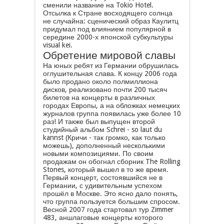
сменили название на Tokio Hotel.
Отсылка к Стране восходящего солнца
не случайна: сценический образ Каулитц
придумал под влиянием популярной в
середине 2000-х японской субкультуры
visual kei.
Обретение мировой славы
На юных ребят из Германии обрушилась
оглушительная слава. К концу 2006 года
было продано около полмиллиона
дисков, реализовано почти 200 тысяч
билетов на концерты в различных
городах Европы, а на обложках немецких
журналов группа появилась уже более 10
раз! И также был выпущен второй
студийный альбом Schrei - so laut du
kannst (Кричи - так громко, как только
можешь), дополненный несколькими
новыми композициями. По своим
продажам он обогнал сборник The Rolling
Stones, который вышел в то же время.
Первый концерт, состоявшийся не в
Германии, с удивительным успехом
прошёл в Москве. Это ясно дало понять,
что группа пользуется большим спросом.
Весной 2007 года стартовал тур Zimmer
483, аншлаговые концерты которого