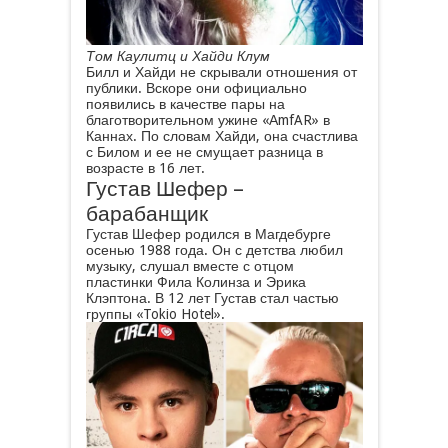
Том Каулитц и Хайди Клум
Билл и Хайди не скрывали отношения от
публики. Вскоре они официально
появились в качестве пары на
благотворительном ужине «АmfAR» в
Каннах. По словам Хайди, она счастлива
с Билом и ее не смущает разница в
возрасте в 16 лет.
Густав Шефер –
барабанщик
Густав Шефер родился в Магдебурге
осенью 1988 года. Он с детства любил
музыку, слушал вместе с отцом
пластинки Фила Колинза и Эрика
Клэптона. В 12 лет Густав стал частью
группы «Tokio Hotel».