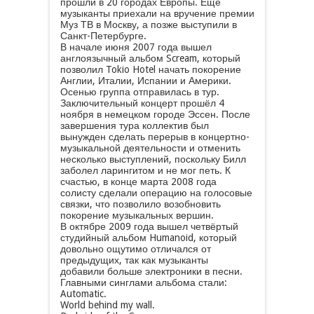
прошли в 20 городах Европы. Ещё
музыканты приехали на вручение премии
Муз ТВ в Москву, а позже выступили в
Санкт-Петербурге.
В начале июня 2007 года вышел
англоязычный альбом Scream, который
позволил Tokio Hotel начать покорение
Англии, Италии, Испании и Америки.
Осенью группа отправилась в тур.
Заключительный концерт прошёл 4
ноября в немецком городе Эссен. После
завершения тура коллектив был
вынужден сделать перерыв в концертно-
музыкальной деятельности и отменить
несколько выступлений, поскольку Билл
заболел ларингитом и не мог петь. К
счастью, в конце марта 2008 года
солисту сделали операцию на голосовые
связки, что позволило возобновить
покорение музыкальных вершин.
В октябре 2009 года вышел четвёртый
студийный альбом Humanoid, который
довольно ощутимо отличался от
предыдущих, так как музыканты
добавили больше электроники в песни.
Главными синглами альбома стали:
Automatic.
World behind my wall.