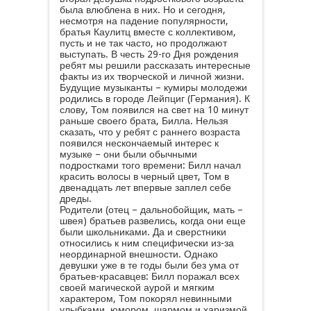
была влюблена в них. Но и сегодня,
несмотря на падение популярности,
братья Каулитц вместе с коллективом,
пусть и не так часто, но продолжают
выступать. В честь 29-го Дня рождения
ребят мы решили рассказать интересные
факты из их творческой и личной жизни.
Будущие музыканты – кумиры молодежи
родились в городе Лейпциг (Германия). К
слову, Том появился на свет на 10 минут
раньше своего брата, Билла. Нельзя
сказать, что у ребят с раннего возраста
появился нескончаемый интерес к
музыке – они были обычными
подростками того времени: Билл начал
красить волосы в черный цвет, Том в
двенадцать лет впервые заплел себе
дреды.
Родители (отец – дальнобойщик, мать –
швея) братьев развелись, когда они еще
были школьниками. Да и сверстники
относились к ним специфически из-за
неординарной внешности. Однако
девушки уже в те годы были без ума от
братьев-красавцев: Билл поражал всех
своей магической аурой и мягким
характером, Том покорял невинными
улыбками, юмором, шармом и харизмой.