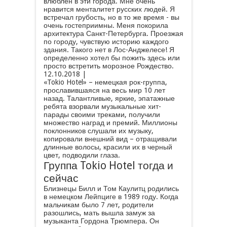
влюблен в эти города. Мне очень
нравится менталитет русских людей. Я
встречал грубость, но в то же время - вы
очень гостеприимны. Меня покорила
архитектура Санкт-Петербурга. Проезжая
по городу, чувствую историю каждого
здания. Такого нет в Лос-Анджелесе! Я
определенно хотел бы пожить здесь или
просто встретить морозное Рождество.
12.10.2018 |
«Tokio Hotel» – немецкая рок-группа,
прославившаяся на весь мир 10 лет
назад. Талантливые, яркие, эпатажные
ребята взорвали музыкальные хит-
парады своими треками, получили
множество наград и премий. Миллионы
поклонников слушали их музыку,
копировали внешний вид – отращивали
длинные волосы, красили их в черный
цвет, подводили глаза.
Группа Tokio Hotel тогда и
сейчас
Близнецы Билл и Том Каулитц родились
в немецком Лейпциге в 1989 году. Когда
мальчикам было 7 лет, родители
разошлись, мать вышла замуж за
музыканта Гордона Трюмпера. Он