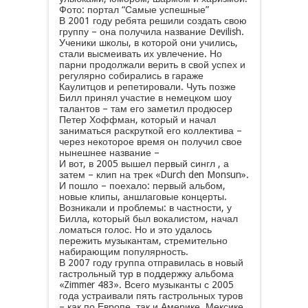
Фото: портал “Самые успешные”
В 2001 году ребята решили создать свою
группу – она получила название Devilish.
Ученики школы, в которой они учились,
стали высмеивать их увлечение. Но
парни продолжали верить в свой успех и
регулярно собирались в гараже
Каулитцов и репетировали. Чуть позже
Билл принял участие в немецком шоу
талантов – там его заметил продюсер
Петер Хоффман, который и начал
заниматься раскруткой его коллектива –
через некоторое время он получил свое
нынешнее название –
И вот, в 2005 вышел первый сингл , а
затем – клип на трек «Durch den Monsun».
И пошло – поехало: первый альбом,
новые клипы, аншлаговые концерты.
Возникали и проблемы: в частности, у
Билла, который был вокалистом, начал
ломаться голос. Но и это удалось
пережить музыкантам, стремительно
набирающим популярность.
В 2007 году группа отправилась в новый
гастрольный тур в поддержку альбома
«Zimmer 483». Всего музыканты с 2005
года устраивали пять гастрольных туров
– как по Европе, так и Америке, Мексике