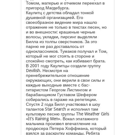
Томом, матерью и отчимом переехал в
пригород Магдебурга.
Каулитц с детства обладал тонкой
душевной организацией. Его
своеобразное видение мира нашло
отражение не только в текстах песен, но
и во внешности: крашеные черные
волосы, укладки, пирсинг выделяли
Билла из толпы сверстников. За это
парню не раз доставалось от
одноклассников. Тумаков получал и Том,
который не мог стоять в стороне и
спокойно смотреть, как избивают брата.
В 2001 году Каулитцы создали группу
Devilish. Несмотря на
пренебрежительное отношение
окружающих, они верили в свои силы и
каждые выходные вместе с бас-
гитаристом Георгом Листингом и
барабанщиком Густавом Шефером
собирались в гараже на репетиции.
Спустя 2 года Билл участвовал в шоу
талантов Star Search и исполнил там
культовую песню группы The Weather Girls
«It’s Raining Men». Вокал эпатажного
мальчика произвел впечатление на
продюсера Петера Хоффмана, который
взялся за раскрутку команды. Ребята