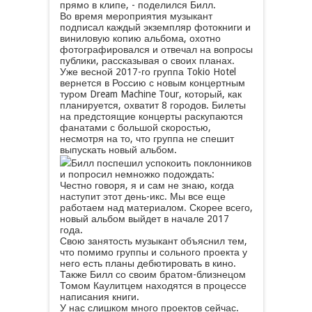
прямо в клипе, - поделился Билл.
Во время мероприятия музыкант
подписал каждый экземпляр фотокниги и
виниловую копию альбома, охотно
фотографировался и отвечал на вопросы
публики, рассказывая о своих планах.
Уже весной 2017-го группа Tokio Hotel
вернется в Россию с новым концертным
туром Dream Machine Tour, который, как
планируется, охватит 8 городов. Билеты
на предстоящие концерты раскупаются
фанатами с большой скоростью,
несмотря на то, что группа не спешит
выпускать новый альбом.
Билл поспешил успокоить поклонников
и попросил немножко подождать:
Честно говоря, я и сам не знаю, когда
наступит этот день-икс. Мы все еще
работаем над материалом. Скорее всего,
новый альбом выйдет в начале 2017
года.
Свою занятость музыкант объяснил тем,
что помимо группы и сольного проекта у
него есть планы дебютировать в кино.
Также Билл со своим братом-близнецом
Томом Каулитцем находятся в процессе
написания книги.
У нас слишком много проектов сейчас.