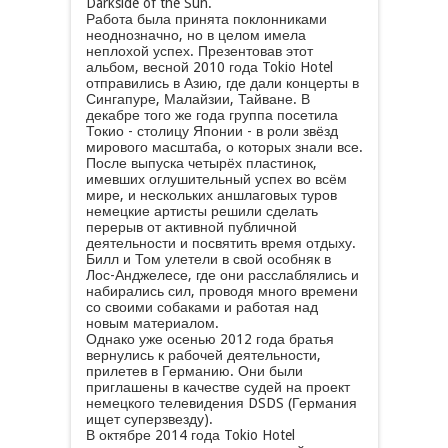
Darkside of the Sun.
Работа была принята поклонниками
неоднозначно, но в целом имела
неплохой успех. Презентовав этот
альбом, весной 2010 года Tokio Hotel
отправились в Азию, где дали концерты в
Сингапуре, Малайзии, Тайване. В
декабре того же года группа посетила
Токио - столицу Японии - в роли звёзд
мирового масштаба, о которых знали все.
После выпуска четырёх пластинок,
имевших оглушительный успех во всём
мире, и нескольких аншлаговых туров
немецкие артисты решили сделать
перерыв от активной публичной
деятельности и посвятить время отдыху.
Билл и Том улетели в свой особняк в
Лос-Анджелесе, где они расслаблялись и
набирались сил, проводя много времени
со своими собаками и работая над
новым материалом.
Однако уже осенью 2012 года братья
вернулись к рабочей деятельности,
прилетев в Германию. Они были
приглашены в качестве судей на проект
немецкого телевидения DSDS (Германия
ищет суперзвезду).
В октябре 2014 года Tokio Hotel