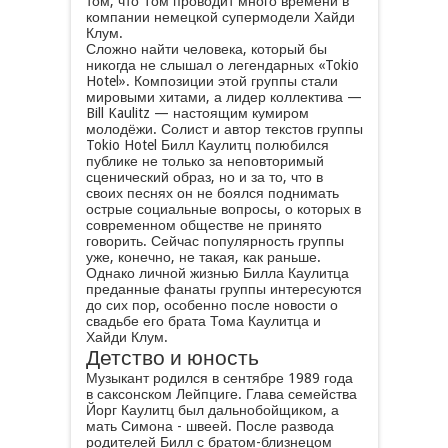
том, что Том проводит много времени в
компании немецкой супермодели Хайди
Клум.
Сложно найти человека, который бы
никогда не слышал о легендарных «Tokio
Hotel». Композиции этой группы стали
мировыми хитами, а лидер коллектива —
Bill Kaulitz — настоящим кумиром
молодёжи. Солист и автор текстов группы
Tokio Hotel Билл Каулитц полюбился
публике не только за неповторимый
сценический образ, но и за то, что в
своих песнях он не боялся поднимать
острые социальные вопросы, о которых в
современном обществе не принято
говорить. Сейчас популярность группы
уже, конечно, не такая, как раньше.
Однако личной жизнью Билла Каулитца
преданные фанаты группы интересуются
до сих пор, особенно после новости о
свадьбе его брата Тома Каулитца и
Хайди Клум.
Детство и юность
Музыкант родился в сентябре 1989 года
в саксонском Лейпциге. Глава семейства
Йорг Каулитц был дальнобойщиком, а
мать Симона - швеей. После развода
родителей Билл с братом-близнецом