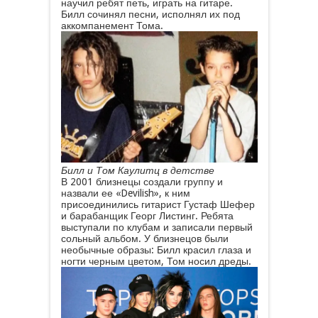
научил ребят петь, играть на гитаре.
Билл сочинял песни, исполнял их под
аккомпанемент Тома.
Билл и Том Каулитц в детстве
В 2001 близнецы создали группу и
назвали ее «Devilish», к ним
присоединились гитарист Густаф Шефер
и барабанщик Георг Листинг. Ребята
выступали по клубам и записали первый
сольный альбом. У близнецов были
необычные образы: Билл красил глаза и
ногти черным цветом, Том носил дреды.