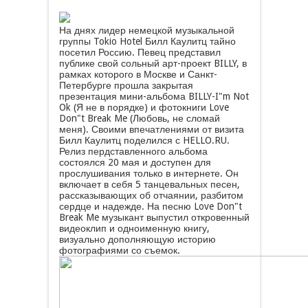
На днях лидер немецкой музыкальной
группы Tokio Hotel Билл Каулитц тайно
посетил Россию. Певец представил
публике свой сольный арт-проект BILLY, в
рамках которого в Москве и Санкт-
Петербурге прошла закрытая
презентация мини-альбома BILLY-I"m Not
Ok (Я не в порядке) и фотокниги Love
Don"t Break Me (Любовь, не сломай
меня). Своими впечатлениями от визита
Билл Каулитц поделился с HELLO.RU.
Релиз пердставленного альбома
состоялся 20 мая и доступен для
прослушивания только в интернете. Он
включает в себя 5 танцевальных песен,
рассказывающих об отчаянии, разбитом
сердце и надежде. На песню Love Don"t
Break Me музыкант выпустил откровенный
видеоклип и одноименную книгу,
визуально дополняющую историю
фотографиями со съемок.