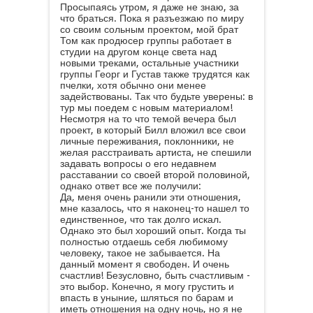
Просыпаясь утром, я даже не знаю, за
что браться. Пока я разъезжаю по миру
со своим сольным проектом, мой брат
Том как продюсер группы работает в
студии на другом конце света над
новыми треками, остальные участники
группы Георг и Густав также трудятся как
пчелки, хотя обычно они менее
задействованы. Так что будьте уверены: в
тур мы поедем с новым материалом!
Несмотря на то что темой вечера был
проект, в который Билл вложил все свои
личные переживания, поклонники, не
желая расстраивать артиста, не спешили
задавать вопросы о его недавнем
расставании со своей второй половиной,
однако ответ все же получили:
Да, меня очень ранили эти отношения,
мне казалось, что я наконец-то нашел то
единственное, что так долго искал.
Однако это был хороший опыт. Когда ты
полностью отдаешь себя любимому
человеку, такое не забывается. На
данный момент я свободен. И очень
счастлив! Безусловно, быть счастливым -
это выбор. Конечно, я могу грустить и
впасть в уныние, шляться по барам и
иметь отношения на одну ночь, но я не