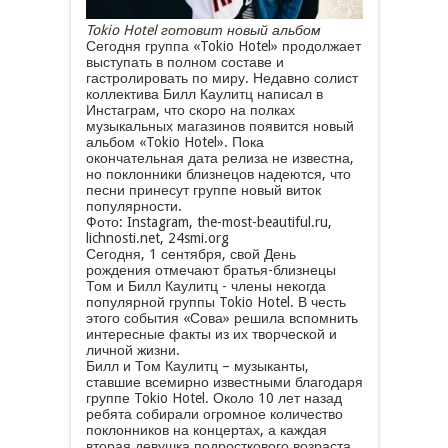
Tokio Hotel готовит новый альбом
Сегодня группа «Tokio Hotel» продолжает
выступать в полном составе и
гастролировать по миру. Недавно солист
коллектива Билл Каулитц написал в
Инстаграм, что скоро на полках
музыкальных магазинов появится новый
альбом «Tokio Hotel». Пока
окончательная дата релиза не известна,
но поклонники близнецов надеются, что
песни принесут группе новый виток
популярности.
Фото: Instagram, the-most-beautiful.ru,
lichnosti.net, 24smi.org
Сегодня, 1 сентября, свой День
рождения отмечают братья-близнецы
Том и Билл Каулитц - члены некогда
популярной группы Tokio Hotel. В честь
этого события «Сова» решила вспомнить
интересные факты из их творческой и
личной жизни.
Билл и Том Каулитц – музыканты,
ставшие всемирно известными благодаря
группе Tokio Hotel. Около 10 лет назад
ребята собирали огромное количество
поклонников на концертах, а каждая
вторая девушка подросткового возраста