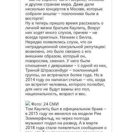
и другим странам мира. Даже дали
несколько концертов в Москве, которые
собрали аншлаг – поклонники были в
восторге!
Ну а теперь пришло время рассказать о
личной жизни братьев Каулитц. Вокруг
них ходят много слухов, причем – не
всегда приятных. Начнем с Билла.
Нередко появлялись слухи, что он
нетрадиционной сексуальной репутации:
возможно, это было связано с его
внешним образом, который он,
повзрослев, сменил. У него были
отношения с девушками – с одной из них,
Триной Штрассенбург – поклонницей
группы, он встречался более года. Но в
2014 году он написал статью – что, когда
он встретит человека, которого полюбит,
для него не будут важны его пол,
национальность, возраст и вес.
Фото: 24 СМИ
Том Каулитц был в официальном браке –
в 2015 году он женился на модели Рие
Зоммерфельд, но через полгода
музыкант подал на развод. А в марте
2018 года стали появляться сообщения о