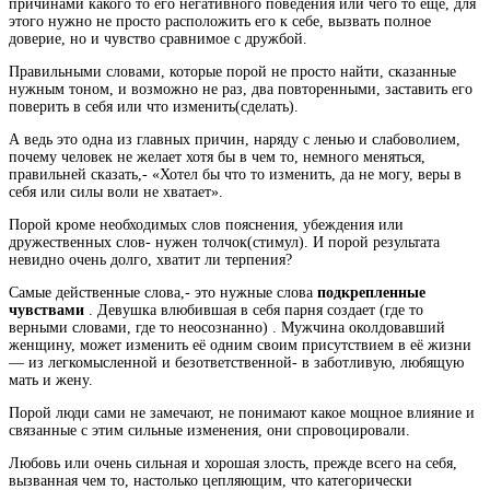
причинами какого то его негативного поведения или чего то ещё, для
этого нужно не просто расположить его к себе, вызвать полное
доверие, но и чувство сравнимое с дружбой.
Правильными словами, которые порой не просто найти, сказанные
нужным тоном, и возможно не раз, два повторенными, заставить его
поверить в себя или что изменить(сделать).
А ведь это одна из главных причин, наряду с ленью и слабоволием,
почему человек не желает хотя бы в чем то, немного меняться,
правильней сказать,- «Хотел бы что то изменить, да не могу, веры в
себя или силы воли не хватает».
Порой кроме необходимых слов пояснения, убеждения или
дружественных слов- нужен толчок(стимул). И порой результата
невидно очень долго, хватит ли терпения?
Самые действенные слова,- это нужные слова
подкрепленные
чувствами
. Девушка влюбившая в себя парня создает (где то
верными словами, где то неосознанно) . Мужчина околдовавший
женщину, может изменить её одним своим присутствием в её жизни
— из легкомысленной и безответственной- в заботливую, любящую
мать и жену.
Порой люди сами не замечают, не понимают какое мощное влияние и
связанные с этим сильные изменения, они спровоцировали.
Любовь или очень сильная и хорошая злость, прежде всего на себя,
вызванная чем то, настолько цепляющим, что категорически