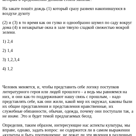
На закате пошёл дождь (1) который сразу развеял накопившуюся в
воздухе духоту
(2) и (3) в то время как он гулко и однообразно шумел по саду вокруг
дома (4) в незакрытые окна в зале тянуло сладкой свежестью мокрой
зелени.
1) 2,4
2) 1,4
3) 1,2,3,4
4) 1,2
Человек меняется, и, чтобы представить себе логику поступков
литературного героя или людей прошлого - а ведь мы равняемся на
них, и они как-то поддерживают нашу связь с прошлым, - надо
представлять себе, как они жили, какой мир их окружал, каковы были
их общие представления и представления нравственные, их
служебные обязанности, обычаи, одежда, почему они поступали так, а
не иначе. Это и будет темой предлагаемых бесед.
Определив, таким образом, интересующие нас аспекты культуры, мы
вправе, однако, задать вопрос: не содержится ли в самом выражении
«культура и быт» противоречие, не лежат ли эти явления в различных