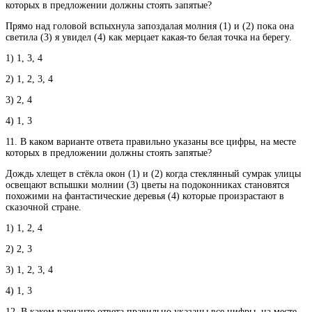
которых в предложении должны стоять запятые?
Прямо над головой вспыхнула запоздалая молния (1) и (2) пока она
светила (3) я увидел (4) как мерцает какая-то белая точка на берегу.
1) 1, 3, 4
2) 1, 2, 3, 4
3) 2, 4
4) 1, 3
11. В каком варианте ответа правильно указаны все цифры, на месте
которых в предложении должны стоять запятые?
Дождь хлещет в стёкла окон (1) и (2) когда стеклянный сумрак улицы
освещают вспышки молнии (3) цветы на подоконниках становятся
похожими на фантастические деревья (4) которые произрастают в
сказочной стране.
1) 1, 2, 4
2) 2, 3
3) 1, 2, 3, 4
4) 1, 3
12. В каком варианте ответа правильно указаны все цифры, на месте