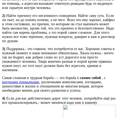
не помощь, а агрессия вызывает ответную реакцию будь то видимую
или скрытую внутри человека.
2)
Найти причину его негативного поведения. Найти саму суть. Если
он пьет, на до понять почему, а не чего. Ясно что ему хорошо, кайфно
в этом состоянии, но причин, по которым он стал выпивать может
быть множество, кроме той, что это приятно и безответственно. Надо
найти сам корень проблемы, а это порой самое сложное. Для этого
нужно все тоже терпение, нужные вопросы, доверие к вам и разговор
по душам.
3)
Поддержка,- это главное, что потребуется от вас. Хорошие советы в
нужный момент и ваше внимание обязательны. Хвала нужна,- ничто
так не бодрит, как доброе слово из уст дорогого или просто
уважаемого человека. Люди конечно разные и порой кроме пряника
нужен кнут, но этот кнут должен быть без агрессии, криков и
насмешек.
Самая сложная и трудная борьба — это борьба
с самим собой
, с
вредными привычками
, различными комплексами, взглядами,
ценностями в жизни и отношением ко многим вещам, которое
необходимо менять для своего развития и успеха.
4)
Если для вас действительно дорог этот человек, попробуйте ещё раз
все проанализировать,- может меняться надо вам и вашему