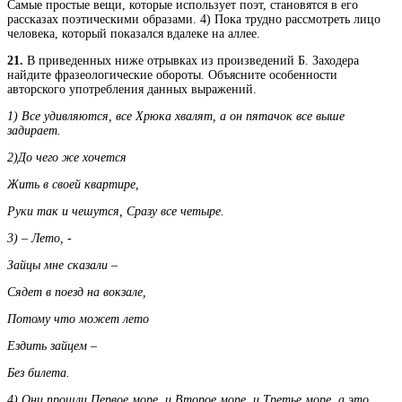
Самые простые вещи, которые использует поэт, становятся в его
рассказах поэтическими образами. 4) Пока трудно рассмотреть лицо
человека, который показался вдалеке на аллее.
21.
В приведенных ниже отрывках из произведений Б. Заходера
найдите фразеологические обороты. Объясните особенности
авторского употребления данных выражений.
1) Все удивляются, все Хрюка хвалят, а он пятачок все выше
задирает.
2)До чего же хочется
Жить в своей квартире,
Руки так и чешутся, Сразу все четыре.
3) – Лето, -
Зайцы мне сказали –
Сядет в поезд на вокзале,
Потому что может лето
Ездить зайцем –
Без билета.
4) Они прошли Первое море, и Второе море, и Третье море, а это