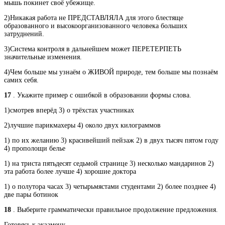
мышь покинет своё убежище.
2)Никакая работа не ПРЕДСТАВЛЯЛА для этого блестяще
образованного и высокоорганизованного человека больших
затруднений.
3)Система контроля в дальнейшем может ПЕРЕТЕРПЕТЬ
значительные изменения.
4)Чем больше мы узнаём о ЖИВОЙ природе, тем больше мы познаём
самих себя.
17
. Укажите пример с ошибкой в образовании формы слова.
1)смотрев вперёд 3) о трёхстах участниках
2)лучшие парикмахеры 4) около двух килограммов
1) по их желанию 3) красивейший пейзаж 2) в двух тысяч пятом году
4) прополощи белье
1) на триста пятьдесят седьмой странице 3) несколько мандаринов 2)
эта работа более лучше 4) хорошие доктора
1) о полутора часах 3) четырьмястами студентами 2) более позднее 4)
две пары ботинок
18
. Выберите грамматически правильное продолжение предложения.
Готовясь к экзамену,