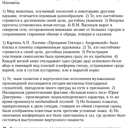
Поповича.
1) Мир животных, изучаемый зоологией и некоторыми другими
науками, отличается огромным разнообразием. 2) Те, кто настойчиво
стремится к достижению своей цели, достойны уважения. 3) Вопреки
прогноза установилась ясная погода. 4) В.М. Васнецов вырос в
северном селе, отгороженном вековыми лесами от больших городов и
сохранившем старинные обычаи и обряды, поверья и сказания.
1) Картина А.П. Лосенко «Прощание Гектора с Андромахой» была
близка и понятна современникам художника. 2) Те, кто настойчиво
стремится к своей цели, достойны уважения. 3) Регистрация
участников симпозиума была проведена сразу по их прибытии. 4)
Каждой весной киви откладывает одно (редко два) зеленовато-белое
яйцо в имеющий вид плоской платформы гнездо, устраиваемое среди
корней, или в густом кустарнике, или в вырытой норке.
1) Те, чьим талантом и виртуозностью исполнения музыкальных
произведений восхищаются сегодня миллионы благодарных
слушателей, преодолели много преград на пути к признанию. 2)
Насыщенная удивительными фактами «Большая книга леса» Юрия
Дмитриева – произведение энциклопедического характера, в то же
время проникнута необычайной поэзией. 3) На больших плакатах,
прикрепленных к двум стендам, стоящим по обеим сторонам сцены,
были изображены известные всем зрителям условные знаки. 4) По
окончании конференции все были приглашены в зал, где должно было
состояться выступление виртуозного пианиста.