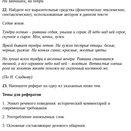
Ни зайчишки, ни бобра.
22.
Найдите все выразительные средства (фонетические лексические,
синтаксические), использованные автором в данном тексте.
Седая земля.
Тундра осенью – равнина седая, унылая и серая. И небо над ней серое,
скучное и сырое. Мох, кочки, лужи.
Яркой бывает тундра летом. На лужах пестрые птицы: белые,
черные, рыжие. На кочках синие, красные, желтые цветы.
Но лучше всего тундра в весенние вечера. Равнина становится
темной, а все огромное небо над ней – золотым. Ветвистые оленьи
рога на золотом закате похожи на сказочный костяной лес.
(По Н. Сладкову)
23.
Напишите реферат на одну из указанных ниже тем.
Темы для рефератов
1. Этикет речевого поведения: исторический комментарий и
современные требования.
2. Употребление иноязычных слов.
3. Основные составляющие делового общения.