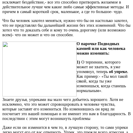
исключает бездействие,- все это способно притворить желаемое в
действительное лучше чем какие любо самые эффективные методы. И
причем в самый короткий срок, маленькое, а где то большое- чудо.
Что бы человек захотел меняться, нужно что бы он настолько захотел,
что не представлял бы дальнейшей жизни без этих изменений. Что бы
хотел что то доказать себе и кому то очень дорогому (или возможно
всем)- что он может и что он способен.
О парочке Подводных
камней или как человека
можно изменить:
1)
О терпении, которого
может не хватить, я уже
упомянул, теперь
об упреке.
Как пример:- «Ты мол такой
сякой, когда ты уже
изменишься, когда станешь
нормальным».
Знаете друзья, упреками вы мало чего добьетесь хорошего. Хотя не
исключено, что это может спровоцировать в человеке чувства,
которые заставят его измениться. Но изменившись он вряд ли
посчитает это вашей помощью и не вменит это вам в благодарность. В
последствии с этим могут возникнуть проблемы
Даже если он изменится в чем то, в лучшую сторону, то сами упреки
легко могут его от вас отвернуть. Упрек, это прежде всего агрессия, а