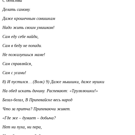
С детства
Делать самому.
Даже крошечным сомишкам
Надо жить своим умишком!
Сам еду себе найди,
Сам в беду не попади.
Не пожалуешься маме!
Сам справляйся,
Сам с усами!
8) И пустился… (Волк) 9) Даже мышшки, даже мушки
На обед искать дичину. Распевают: «Трулялюшки!»
Бегал-бегал, В Припевайске весь народ
Что за притча? Припеваючи живет.
«Где же – думает – добыча?
Нет ни пуха, ни пера,