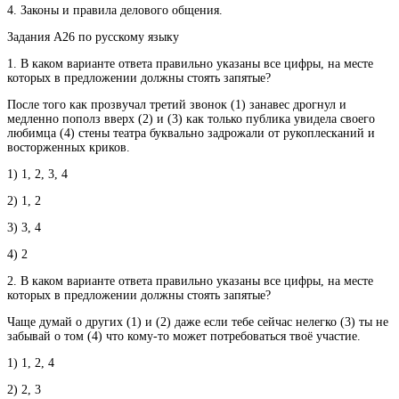
4. Законы и правила делового общения.
Задания A26 по русскому языку
1. В каком варианте ответа правильно указаны все цифры, на месте
которых в предложении должны стоять запятые?
После того как прозвучал третий звонок (1) занавес дрогнул и
медленно пополз вверх (2) и (3) как только публика увидела своего
любимца (4) стены театра буквально задрожали от рукоплесканий и
восторженных криков.
1) 1, 2, 3, 4
2) 1, 2
3) 3, 4
4) 2
2. В каком варианте ответа правильно указаны все цифры, на месте
которых в предложении должны стоять запятые?
Чаще думай о других (1) и (2) даже если тебе сейчас нелегко (3) ты не
забывай о том (4) что кому-то может потребоваться твоё участие.
1) 1, 2, 4
2) 2, 3