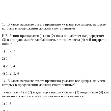
13. В каком варианте ответа правильно указаны все цифры, на месте
которых в предложении должны стоять запятые?
И.Е. Репин признавался (1) что (2) пока он работает над портретом
(3) в его душе живёт влюблённость в того человека (4) чей портрет он
пишет.
1) 1, 2, 3
2) 1, 4
3) 2, 3, 4
4) 1, 2, 3, 4
14. В каком варианте ответа правильно указаны все цифры, на месте
которых в предложении должны стоять запятые?
Туман таял (1) и (2) когда лодка пошла к берегу (3) видно было (4) как
пятнышки кувшинок и лилий покачиваются на волнах.
1) 1, 3