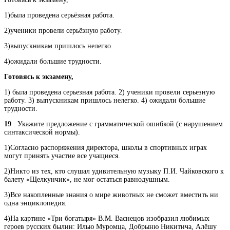
1)была проведена серьёзная работа.
2)ученики провели серьёзную работу.
3)выпускникам пришлось нелегко.
4)ожидали большие трудности.
Готовясь к экзамену,
1) была проведена серьезная работа. 2) ученики провели серьезную
работу. 3) выпускникам пришлось нелегко. 4) ожидали большие
трудности.
19
. Укажите предложение с грамматической ошибкой (с нарушением
синтаксической нормы).
1)Согласно распоряжения директора, школы в спортивных играх
могут принять участие все учащиеся.
2)Никто из тех, кто слушал удивительную музыку П.И. Чайковского к
балету «Щелкунчик», не мог остаться равнодушным.
3)Все накопленные знания о мире животных не сможет вместить ни
одна энциклопедия.
4)На картине «Три богатыря» В.М. Васнецов изобразил любимых
героев русских былин: Илью Муромца, Добрыню Никитича, Алёшу