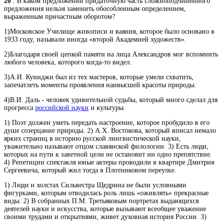
20
. В каком предложении придаточную часть сложноподчинённого
предложения нельзя заменить обособленным определением,
выраженным причастным оборотом?
1)Московское Училище живописи и ваяния, которое было основано в
1933 году, называли иногда «второй Академией художеств».
2)Благодаря своей цепкой памяти на лица Александров мог вспомнить
любого человека, которого когда-то видел.
3)А.И. Куинджи был из тех мастеров, которые умели схватить,
запечатлеть моменты проявления наивысшей красоты природы.
4)В.И. Даль - человек удивительной судьбы, который много сделал для
прогресса
российской науки
и культуры.
1) Поэт должен уметь передать настроение, которое пробудило в его
душе созерцание природы. 2) А.Х. Востокова, который вписал немало
ярких страниц в историю русской лингвистической науки,
уважительно называют отцом славянской филологии. 3) Есть люди,
которых на пути к заветной цели не остановит ни одно препятствие.
4) Репетиции спектакля юные актеры проводили в квартире Дмитрия
Сергеевича, который жил тогда в Плотниковом переулке.
1) Люди н холстах Сильвестра Щедрина не были условными
фигурками, которым отводилась роль лишь «оживлять» прекрасные
виды. 2) В собранных П.М. Третьяковым портретах выдающихся
деятелей науки и искусства, которые вызывают всеобщее уважение
своими трудами и открытиями, живет духовная история России. 3)