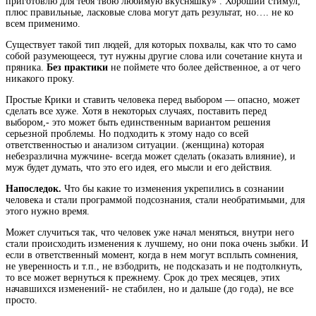
приготовлю для тебя твою любимую вкусняшку» . Хороший стимул,
плюс правильные, ласковые слова могут дать результат, но…. не ко
всем применимо.
Существует такой тип людей, для которых похвалы, как что то само
собой разумеющееся, тут нужны другие слова или сочетание кнута и
пряника.
Без практики
не поймете что более действенное, а от чего
никакого проку.
Простые Крики и ставить человека перед выбором — опасно, может
сделать все хуже. Хотя в некоторых случаях, поставить перед
выбором,- это может быть единственным вариантом решения
серьезной проблемы. Но подходить к этому надо со всей
ответственностью и анализом ситуации. (женщина) которая
небезразлична мужчине- всегда может сделать (оказать влияние), и
муж будет думать, что это его идея, его мысли и его действия.
Напоследок.
Что бы какие то изменения укрепились в сознании
человека и стали программой подсознания, стали необратимыми, для
этого нужно время.
Может случиться так, что человек уже начал меняться, внутри него
стали происходить изменения к лучшему, но они пока очень зыбки. И
если в ответственный момент, когда в нем могут всплыть сомнения,
не уверенность и т.п., не взбодрить, не подсказать и не подтолкнуть,
то все может вернуться к прежнему. Срок до трех месяцев, этих
начавшихся изменений- не стабилен, но и дальше (до года), не все
просто.