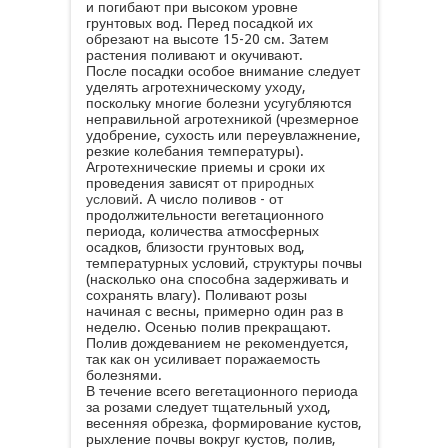
и погибают при высоком уровне
грунтовых вод. Перед посадкой их
обрезают на высоте 15-20 см. Затем
растения поливают и окучивают.
После посадки особое внимание следует
уделять агротехническому уходу,
поскольку многие болезни усугубляются
неправильной агротехникой (чрезмерное
удобрение, сухость или переувлажнение,
резкие колебания температуры).
Агротехнические приемы и сроки их
проведения зависят от
природных
условий
. А число поливов - от
продолжительности вегетационного
периода, количества атмосферных
осадков, близости грунтовых вод,
температурных условий, структуры почвы
(насколько она способна задерживать и
сохранять влагу). Поливают розы
начиная с весны, примерно один раз в
неделю. Осенью полив прекращают.
Полив дождеванием не рекомендуется,
так как он усиливает поражаемость
болезнями.
В течение всего вегетационного периода
за розами следует тщательный уход,
весенняя обрезка, формирование кустов,
рыхление почвы вокруг кустов, полив,