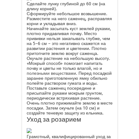
Сделайте лунку глубиной до 60 см (на
длину корней).
Сформируйте небольшое возвышение.
Разместите на него саженец, расправляя
корни и укладывая вниз.
Начинайте засыпать куст землей руками,
плотно придавливая почву. Место
прививки нельзя закапывать глубже, чем
на 5–6 см – это негативно скажется на
развитии растения и цветении. Плотно
притопчите землю вокруг саженца.
Окучьте растение на небольшую высоту.
«Мокрый способ» помогает напитать
почву и цветы не только влагой, но и
полезными веществами
. Перед посадкой
заранее приготовленную ямку обильно
полейте раствором гумата и воды.
Поставьте саженец посередине и
присыпайте руками мокрым грунтом,
периодически встряхивая растение.
Очень плотно прижимайте землю в месте
посадки. Затем окучьте (на 10 см) и
создайте теневую защиту из ельника.
Уход за розарием
Грамотный, квалифицированный уход за