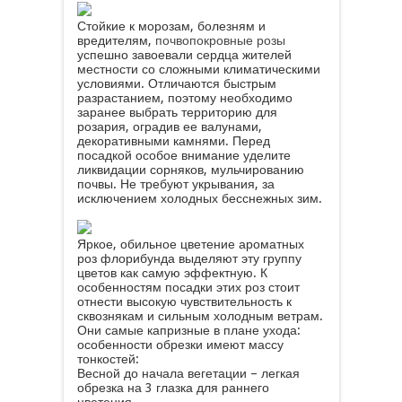
Стойкие к морозам, болезням и
вредителям,
почвопокровные розы
успешно завоевали сердца жителей
местности со сложными климатическими
условиями. Отличаются быстрым
разрастанием, поэтому необходимо
заранее выбрать территорию для
розария, оградив ее валунами,
декоративными камнями. Перед
посадкой особое внимание уделите
ликвидации сорняков, мульчированию
почвы. Не требуют укрывания, за
исключением холодных бесснежных зим.
Яркое, обильное цветение ароматных
роз флорибунда выделяют эту группу
цветов как самую эффектную. К
особенностям посадки этих роз стоит
отнести высокую чувствительность к
сквознякам и сильным холодным ветрам.
Они самые капризные в плане ухода:
особенности обрезки имеют массу
тонкостей:
Весной до начала вегетации – легкая
обрезка на 3 глазка для раннего
цветения.