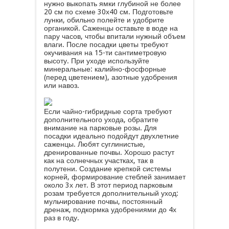
нужно выкопать ямки глубиной не более
20 см по схеме 30х40 см. Подготовьте
лунки, обильно полейте и удобрите
органикой. Саженцы оставьте в воде на
пару часов, чтобы впитали нужный объем
влаги. После посадки цветы требуют
окучивания на 15-ти сантиметровую
высоту. При уходе используйте
минеральные: калийно-фосфорные
(перед цветением), азотные удобрения
или навоз.
Если чайно-гибридные сорта требуют
дополнительного ухода, обратите
внимание на парковые розы. Для
посадки идеально подойдут двухлетние
саженцы. Любят суглинистые,
дренированные почвы. Хорошо растут
как на солнечных участках, так в
полутени. Создание крепкой системы
корней, формирование стеблей занимает
около 3х лет. В этот период парковым
розам требуется дополнительный уход:
мульчирование почвы, постоянный
дренаж, подкормка удобрениями до 4х
раз в году.