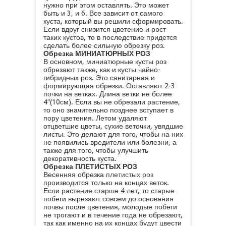
нужно при этом оставлять. Это может
быть и 3, и 6. Все зависит от самого
куста, который вы решили сформировать.
Если вдруг снизится цветение и рост
таких кустов, то в последствие придется
сделать более сильную обрезку роз.
Обрезка МИНИАТЮРНЫХ РОЗ
В основном, миниатюрные кусты роз
обрезают также, как и кусты чайно-
гибридных роз. Это санитарная и
формирующая обрезки. Оставляют 2-3
почки на ветках. Длина ветки не более
4″(10см). Если вы не обрезали растение,
то оно значительно позднее вступает в
пору цветения. Летом удаляют
отцветшие цветы, сухие веточки, увядшие
листы. Это делают для того, чтобы на них
не появились вредители или болезни, а
также для того, чтобы улучшить
декоративность куста.
Обрезка ПЛЕТИСТЫХ РОЗ
Весенняя обрезка
плетистых роз
производится только на концах веток.
Если растение старше 4 лет, то старые
побеги вырезают совсем до основания
почвы после цветения, молодые побеги
не трогают и в течение года не обрезают,
так как именно на их концах будут цвести