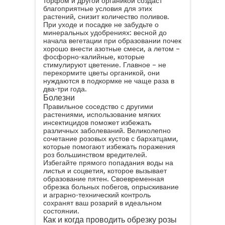
торфом и другой органикой создаст
благоприятные условия для этих
растений, снизит количество поливов.
При уходе и посадке не забудьте о
минеральных удобрениях: весной до
начала вегетации при образовании почек
хорошо внести азотные смеси, а летом –
фосфорно-калийные, которые
стимулируют цветение. Главное – не
перекормите цветы органикой, они
нуждаются в подкормке не чаще раза в
два-три года.
Болезни
Правильное соседство с другими
растениями, использование мягких
инсектицидов поможет избежать
различных заболеваний. Великолепно
сочетание розовых кустов с бархатцами,
которые помогают избежать поражения
роз большинством вредителей.
Избегайте прямого попадания воды на
листья и соцветия, которое вызывает
образование пятен. Своевременная
обрезка больных побегов, опрыскивание
и аграрно-технический контроль
сохранят ваш розарий в идеальном
состоянии.
Как и когда проводить обрезку розы