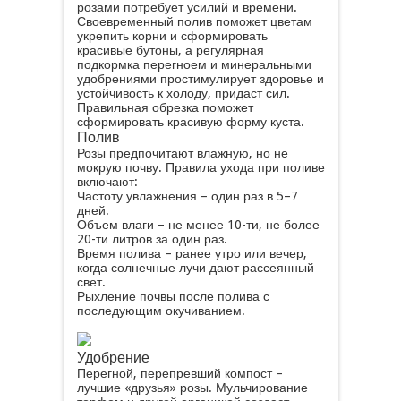
розами потребует усилий и времени.
Своевременный полив поможет цветам
укрепить корни и сформировать
красивые бутоны, а регулярная
подкормка перегноем и минеральными
удобрениями простимулирует здоровье и
устойчивость к холоду, придаст сил.
Правильная обрезка поможет
сформировать красивую форму куста.
Полив
Розы предпочитают влажную, но не
мокрую почву. Правила ухода при поливе
включают:
Частоту увлажнения – один раз в 5–7
дней.
Объем влаги – не менее 10-ти, не более
20-ти литров за один раз.
Время полива – ранее утро или вечер,
когда солнечные лучи дают рассеянный
свет.
Рыхление почвы после полива с
последующим окучиванием.
Удобрение
Перегной, перепревший компост –
лучшие «друзья» розы. Мульчирование