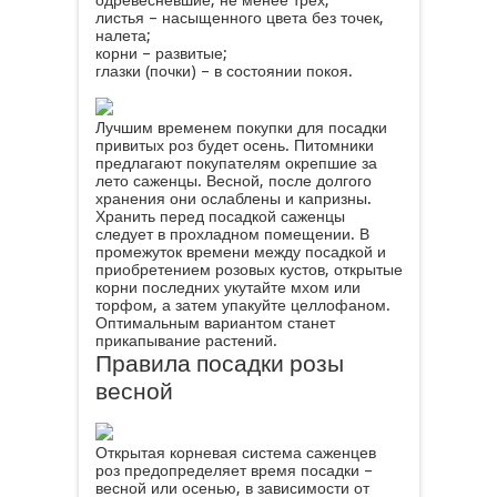
одревесневшие, не менее трех;
листья – насыщенного цвета без точек,
налета;
корни – развитые;
глазки (почки) – в состоянии покоя.
Лучшим временем покупки для посадки
привитых роз будет осень. Питомники
предлагают покупателям окрепшие за
лето саженцы. Весной, после долгого
хранения они ослаблены и капризны.
Хранить перед посадкой саженцы
следует в прохладном помещении. В
промежуток времени между посадкой и
приобретением розовых кустов, открытые
корни последних укутайте мхом или
торфом, а затем упакуйте целлофаном.
Оптимальным вариантом станет
прикапывание растений.
Правила посадки розы
весной
Открытая корневая система саженцев
роз предопределяет время посадки –
весной или осенью, в зависимости от