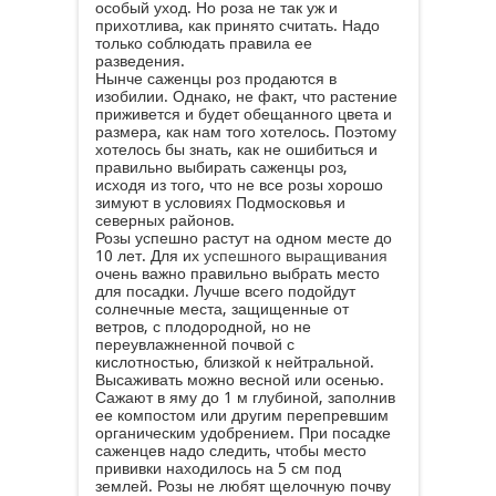
особый уход. Но роза не так уж и
прихотлива, как принято считать. Надо
только соблюдать правила ее
разведения.
Нынче саженцы роз продаются в
изобилии. Однако, не факт, что растение
приживется и будет обещанного цвета и
размера, как нам того хотелось. Поэтому
хотелось бы знать, как не ошибиться и
правильно выбирать саженцы роз,
исходя из того, что не все розы хорошо
зимуют в условиях Подмосковья и
северных районов.
Розы успешно растут на одном месте до
10 лет. Для их
успешного выращивания
очень важно правильно выбрать место
для посадки. Лучше всего подойдут
солнечные места, защищенные от
ветров, с плодородной, но не
переувлажненной почвой с
кислотностью, близкой к нейтральной.
Высаживать можно весной или осенью.
Сажают в яму до 1 м глубиной, заполнив
ее компостом или другим перепревшим
органическим удобрением. При посадке
саженцев надо следить, чтобы место
прививки находилось на 5 см под
землей. Розы не любят щелочную почву