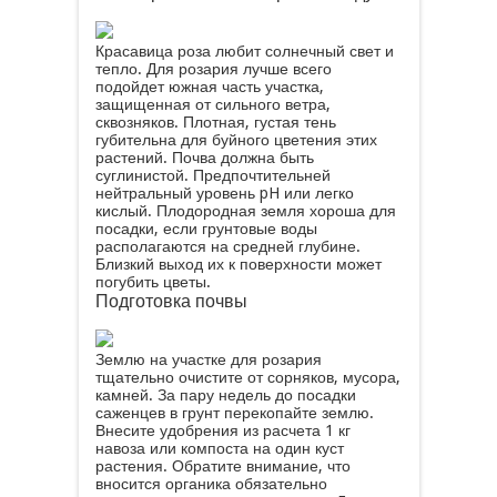
Красавица роза любит солнечный свет и
тепло. Для розария лучше всего
подойдет южная часть участка,
защищенная от сильного ветра,
сквозняков. Плотная, густая тень
губительна для буйного цветения этих
растений. Почва должна быть
суглинистой. Предпочтительней
нейтральный уровень pH или легко
кислый. Плодородная земля хороша для
посадки, если грунтовые воды
располагаются на средней глубине.
Близкий выход их к поверхности может
погубить цветы.
Подготовка почвы
Землю на участке для розария
тщательно очистите от сорняков, мусора,
камней. За пару недель до посадки
саженцев в грунт перекопайте землю.
Внесите удобрения из расчета 1 кг
навоза или компоста на один куст
растения. Обратите внимание, что
вносится органика обязательно