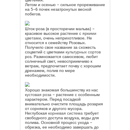
Летом и осенью – сильное прореживание
на 5–6 почек незатронутых весной
побегов.
Шток-роза (в просторечии мальва) –
красивое высокое растение с
яркими
цветами
, очень неприхотливое. Не
относится к семейству Розовых.
Получило свое название за схожесть
соцветий с цветками
культурных сортов
роз. Размножается самосевом, любит
солнечный свет, невосприимчиво к
ветрам, предпочитает почву с хорошим
дренажем, полив по мере
необходимости.
Хорошо знакомая большинству из нас
кустовая роза
– растение с особенным
характером. Перед посадкой
внимательно очистите площадь розария
от сорняков и другого мусора.
Неглубокая
корневая система
требует
свободного доступа воздуха, воды для
полива. Основной процесс ухода –
обрезка, ее необходимо завершать до