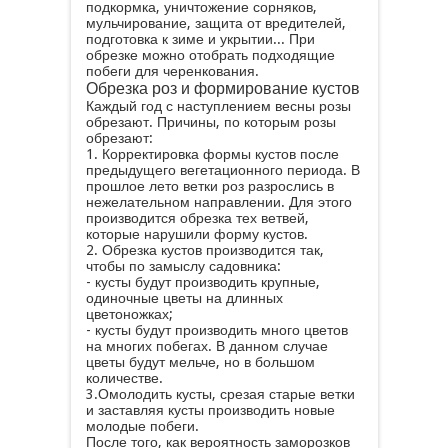
подкормка, уничтожение сорняков,
мульчирование, защита от вредителей,
подготовка к зиме и укрытии... При
обрезке можно отобрать подходящие
побеги для черенкования.
Обрезка роз и формирование кустов
Каждый год с наступлением весны розы
обрезают. Причины, по которым розы
обрезают:
1. Корректировка формы кустов после
предыдущего вегетационного периода. В
прошлое лето ветки роз разрослись в
нежелательном направлении. Для этого
производится обрезка тех ветвей,
которые нарушили форму кустов.
2. Обрезка кустов производится так,
чтобы по замыслу садовника:
- кусты будут производить крупные,
одиночные цветы на длинных
цветоножках;
- кусты будут производить много цветов
на многих побегах. В данном случае
цветы будут мельче, но в большом
количестве.
3.Омолодить кусты, срезая старые ветки
и заставляя кусты производить новые
молодые побеги.
После того, как вероятность заморозков