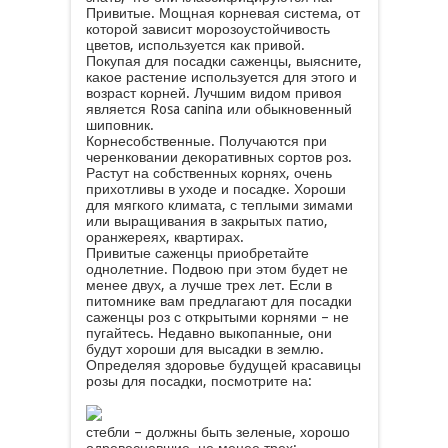
Привитые. Мощная корневая система, от
которой зависит морозоустойчивость
цветов, используется как привой.
Покупая для посадки саженцы, выясните,
какое растение используется для этого и
возраст корней. Лучшим видом привоя
является Rosa canina или обыкновенный
шиповник.
Корнесобственные. Получаются при
черенковании декоративных сортов роз.
Растут на собственных корнях, очень
прихотливы в уходе и посадке. Хороши
для мягкого климата, с теплыми зимами
или выращивания в закрытых патио,
оранжереях, квартирах.
Привитые саженцы приобретайте
однолетние. Подвою при этом будет не
менее двух, а лучше трех лет. Если в
питомнике вам предлагают для посадки
саженцы роз с открытыми корнями – не
пугайтесь. Недавно выкопанные, они
будут хороши для высадки в землю.
Определяя здоровье будущей красавицы
розы для посадки, посмотрите на:
стебли – должны быть зеленые, хорошо