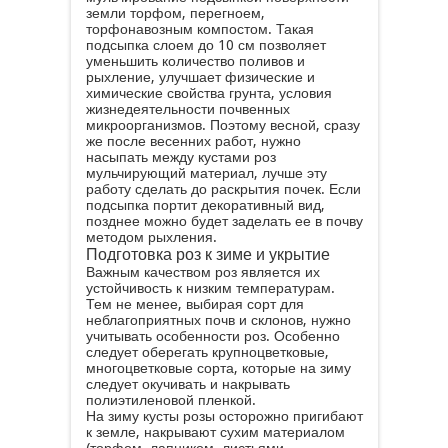
земли торфом, перегноем,
торфонавозным компостом. Такая
подсыпка слоем до 10 см позволяет
уменьшить количество поливов и
рыхление, улучшает физические и
химические свойства грунта, условия
жизнедеятельности почвенных
микроорганизмов. Поэтому весной, сразу
же после весенних работ, нужно
насыпать между кустами роз
мульчирующий материал, лучше эту
работу сделать до раскрытия почек. Если
подсыпка портит декоративный вид,
позднее можно будет заделать ее в почву
методом рыхления.
Подготовка роз к зиме и укрытие
Важным качеством роз является их
устойчивость к низким температурам.
Тем не менее, выбирая сорт для
неблагоприятных почв и склонов, нужно
учитывать особенности роз. Особенно
следует оберегать крупноцветковые,
многоцветковые сорта, которые на зиму
следует окучивать и накрывать
полиэтиленовой пленкой.
На зиму кусты розы осторожно пригибают
к земле, накрывают сухим материалом