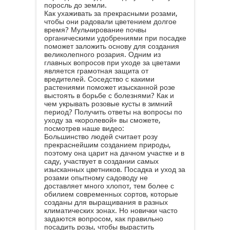
поросль до земли.
Как ухаживать за прекрасными розами,
чтобы они радовали цветением долгое
время? Мульчирование почвы
органическими удобрениями при посадке
поможет заложить основу для создания
великолепного розария. Одним из
главных вопросов при уходе за цветами
является грамотная защита от
вредителей. Соседство с какими
растениями поможет изысканной розе
выстоять в борьбе с болезнями? Как и
чем укрывать розовые кусты в зимний
период? Получить ответы на вопросы по
уходу за «королевой» вы сможете,
посмотрев наше видео:
Большинство людей считает розу
прекраснейшим созданием природы,
поэтому она царит на дачном участке и в
саду, участвует в создании самых
изысканных цветников. Посадка и уход за
розами опытному садоводу не
доставляет много хлопот, тем более с
обилием современных сортов, которые
созданы для выращивания в разных
климатических зонах. Но новички часто
задаются вопросом, как правильно
посадить розы, чтобы вырастить