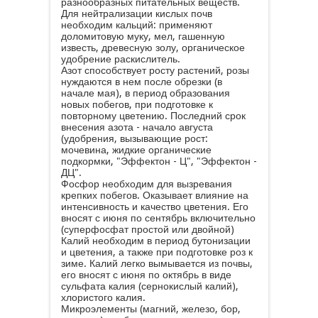
разнообразных питательных веществ.
Для нейтрализации кислых почв
необходим кальций: применяют
доломитовую муку, мел, гашенную
известь, древесную золу, органическое
удобрение раскислитель.
Азот способствует росту растений, розы
нуждаются в нем после обрезки (в
начале мая), в период образования
новых побегов, при подготовке к
повторному цветению. Последний срок
внесения азота - начало августа
(удобрения, вызывающие рост:
мочевина, жидкие органические
подкормки, "Эффектон - Ц", "Эффектон -
ДЦ".
Фосфор необходим для вызревания
крепких побегов. Оказывает влияние на
интенсивность и качество цветения. Его
вносят с июня по сентябрь включительно
(суперфосфат простой или двойной)
Калий необходим в период бутонизации
и цветения, а также при подготовке роз к
зиме. Калий легко вымывается из почвы,
его вносят с июня по октябрь в виде
сульфата калия (сернокислый калий),
хлористого калия.
Микроэлементы (магний, железо, бор,