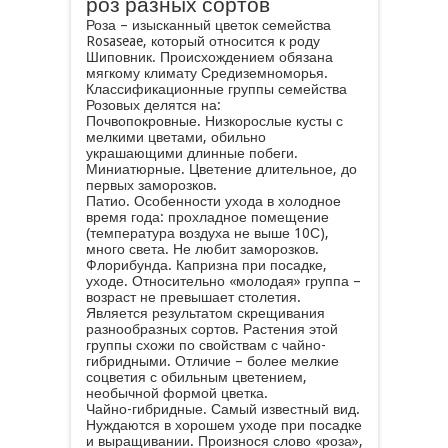
роз разных сортов
Роза – изысканный цветок семейства
Rosaseae, который относится к роду
Шиповник. Происхождением обязана
мягкому климату Средиземноморья.
Классификационные группы семейства
Розовых делятся на:
Почвопокровные. Низкорослые кусты с
мелкими цветами, обильно
украшающими длинные побеги.
Миниатюрные. Цветение длительное, до
первых заморозков.
Патио. Особенности ухода в холодное
время года: прохладное помещение
(температура воздуха не выше 10С),
много света. Не любит заморозков.
Флорибунда. Капризна при посадке,
уходе. Относительно «молодая» группа –
возраст не превышает столетия.
Является результатом скрещивания
разнообразных сортов. Растения этой
группы схожи по свойствам с чайно-
гибридными. Отличие – более мелкие
соцветия с обильным цветением,
необычной формой цветка.
Чайно-гибридные. Самый известный вид.
Нуждаются в хорошем уходе при посадке
и выращивании. Произнося слово «роза»,