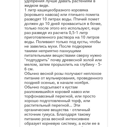
удобрения лучше давать растениям в
жидком виде.
1 литр кашицеобразного коровяка
(коровьего навоза) или птичьего помета
разводят 10 литрах воды. Птичий помет
должен до 10 дней прокваситься в бочке,
только после этого его используют, еще
раз разведя из расчета 0,5-1 литр
приготовленного раствора на 10 литров
воды. Поливают только под кусты, чтобы
не завелись мухи. После подкормки
такими неприятно пахнущими
питательными веществами сверху нужно
"подпудрить" почву древесной золой или
мелом, затем прорыхлить на глубину - 5-
6 см.
Обычно весной розы получают неплохое
питание от мульчирования, проведенного
поздней осенью, в начале ноября.
Обычно подсыпают к кустам
разложившийся коровий навоз или
торфонавозный перегной, или просто
хорошо подготовленный торф, или
растительный перегной... Эти
органические вещества - отличный
источник гумуса. Благодаря такому
питанию роза весной интенсивнее
образует корневую систему, а если ее в