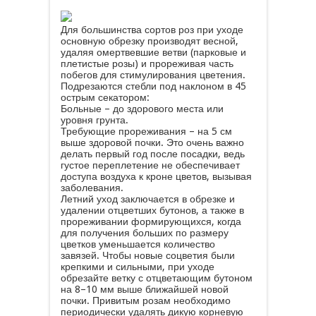
Для большинства сортов роз при уходе
основную обрезку производят весной,
удаляя омертвевшие ветви (парковые и
плетистые розы) и прореживая часть
побегов для стимулирования цветения.
Подрезаются стебли под наклоном в 45
острым секатором:
Больные – до здорового места или
уровня грунта.
Требующие прореживания – на 5 см
выше здоровой почки. Это очень важно
делать первый год после посадки, ведь
густое переплетение не обеспечивает
доступа воздуха к кроне цветов, вызывая
заболевания.
Летний уход заключается в обрезке и
удалении отцветших бутонов, а также в
прореживании формирующихся, когда
для получения больших по размеру
цветков уменьшается количество
завязей. Чтобы новые соцветия были
крепкими и сильными, при уходе
обрезайте ветку с отцветающим бутоном
на 8–10 мм выше ближайшей новой
почки. Привитым розам необходимо
периодически удалять дикую корневую