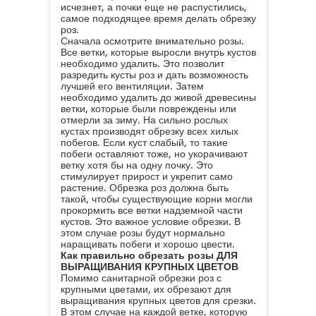
исчезнет, а почки еще не распустились,
самое подходящее время делать обрезку
роз.
Сначала осмотрите внимательно розы.
Все ветки, которые выросли внутрь кустов
необходимо удалить. Это позволит
разредить кусты роз и дать возможность
лучшей его вентиляции. Затем
необходимо удалить до живой древесины
ветки, которые были повреждены или
отмерли за зиму. На сильно рослых
кустах производят обрезку всех хилых
побегов. Если куст слабый, то такие
побеги оставляют тоже, но укорачивают
ветку хотя бы на одну почку. Это
стимулирует прирост и укрепит само
растение. Обрезка роз должна быть
такой, чтобы существующие корни могли
прокормить все ветки надземной части
кустов. Это важное условие обрезки. В
этом случае розы будут нормально
наращивать побеги и хорошо цвести.
Как правильно обрезать розы ДЛЯ
ВЫРАЩИВАНИЯ КРУПНЫХ ЦВЕТОВ
Помимо санитарной обрезки роз с
крупными цветами, их обрезают для
выращивания крупных цветов для срезки.
В этом случае на каждой ветке, которую