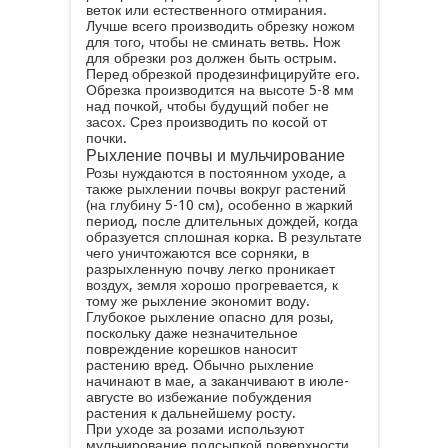
веток или естественного отмирания.
Лучше всего производить обрезку ножом
для того, чтобы не сминать ветвь. Нож
для обрезки роз должен быть острым.
Перед обрезкой продезинфицируйте его.
Обрезка производится на высоте 5-8 мм
над почкой, чтобы будущий побег не
засох. Срез производить по косой от
почки.
Рыхление почвы и мульчирование
Розы нуждаются в постоянном уходе, а
также рыхлении почвы вокруг растений
(на глубину 5-10 см), особенно в жаркий
период, после длительных дождей, когда
образуется сплошная корка. В результате
чего уничтожаются все сорняки, в
разрыхленную почву легко проникает
воздух, земля хорошо прогревается, к
тому же рыхление экономит воду.
Глубокое рыхление опасно для розы,
поскольку даже незначительное
повреждение корешков наносит
растению вред. Обычно рыхление
начинают в мае, а заканчивают в июле-
августе во избежание побуждения
растения к дальнейшему росту.
При уходе за розами используют
мульчирование подсыпкой поверхности