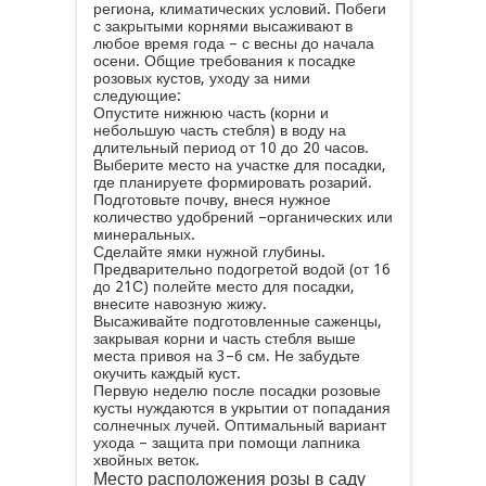
региона, климатических условий. Побеги
с закрытыми корнями высаживают в
любое время года – с весны до начала
осени. Общие требования к посадке
розовых кустов, уходу за ними
следующие:
Опустите нижнюю часть (корни и
небольшую часть стебля) в воду на
длительный период от 10 до 20 часов.
Выберите место на участке для посадки,
где планируете формировать розарий.
Подготовьте почву, внеся нужное
количество удобрений –органических или
минеральных.
Сделайте ямки нужной глубины.
Предварительно подогретой водой (от 16
до 21С) полейте место для посадки,
внесите навозную жижу.
Высаживайте подготовленные саженцы,
закрывая корни и часть стебля выше
места привоя на 3–6 см. Не забудьте
окучить каждый куст.
Первую неделю после посадки розовые
кусты нуждаются в укрытии от попадания
солнечных лучей. Оптимальный вариант
ухода – защита при помощи лапника
хвойных веток.
Место расположения розы в саду