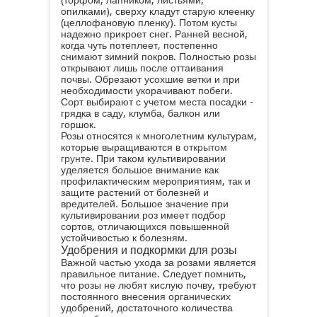
(торфом, лапником, листьями,
опилками), сверху кладут старую клеенку
(целлофановую пленку). Потом кусты
надежно прикроет снег. Ранней весной,
когда чуть потеплеет, постепенно
снимают зимний покров. Полностью розы
открывают лишь после оттаивания
почвы. Обрезают усохшие ветки и при
необходимости укорачивают побеги.
Сорт выбирают с учетом места посадки -
грядка в саду, клумба, балкон или
горшок.
Розы относятся к многолетним культурам,
которые выращиваются в
открытом
грунте
. При таком культивировании
уделяется большое внимание как
профилактическим мероприятиям, так и
защите растений от болезней и
вредителей. Большое значение при
культивировании роз имеет подбор
сортов, отличающихся повышенной
устойчивостью к болезням.
Удобрения и подкормки для розы
Важной частью ухода за розами является
правильное питание. Следует помнить,
что розы не любят кислую почву, требуют
постоянного внесения органических
удобрений, достаточного количества