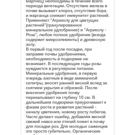
маргнец) необходимы в течение всего
периода вегетации. Отсутствие железа в
почве вызывает хлороз, отсутствие бора
и марганца снижает иммунитет растений.
Применяют "Агриколу для цветущих
растений"(гранулированное
минеральное удлобрение) и "Агриколу -
Роза", любое полное удобрение (всегда
содержит микроэлементы) и древесную
золу.
В первый год после посадки, при
заправке почвы удобрениями,
необходимость в подкормке не
возникает. В последующие годы розы
нуждаются в регулярном питании.
Минеральные удобрения, в первую
очередь азотные в виде аммиачной
селитры, вносят ранней весной вслед за
снятием укрытия и обрезкой. После
внесения удобрения почву
перекапывают на глубину 10 см. В
дальнейшем подкормки приурочивают к
фазам роста и развития растений -
началу цветения, новому росту побегов.
Часто делают ошибку, добавляя весной
свежий навоз или птичий помет в почву
для посадки роз. Для молодых саженцев
это просто губительно. Органические