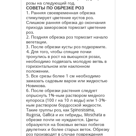
розы на следующий год.
СОВЕТЫ ПО ОБРЕЗКЕ РОЗ
1. Ранняя своевременная обрезка
стимулирует цветение кустов роз.
Слишком ранняя обрезка до окончания
прихода заморозков тормозит цветение
роз.
2. Поздняя обрезка роз тормозит начало
вегетации.
3. После обрезки кусты роз подкормите.
4. Для того, чтобы спящие почки
тронулись в рост на вьющихся розах,
необходимо подвязать молодую ветвь в
горизонтальном или наклонном
положении.
5. Все срезы более 1 см необходимо
замазать садовым варом или жидкостью
Новикова.
6. После обрезки растения следует
опрыснуть 1%-ным раствором медного
купороса (100 г на 10 л воды) или 1-3%-
ным раствором бордосской жидкости.
Такие группы роз, как Spinosissima,
Rugosa, Gallica и их гибриды, Moschata в
обрезке почти не нуждаются. Цветы
образуются на боковых ветках побегов
двулетних и более старых веток. Обрезку
роз производят в случае повреждения