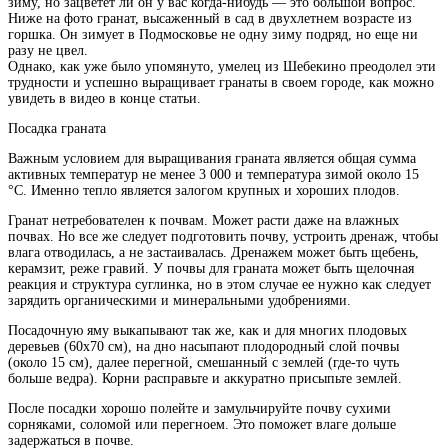
зиму, но зацветет ли он у вас когда-нибудь — это большой вопрос.
Ниже на фото гранат, высаженный в сад в двухлетнем возрасте из
горшка. Он зимует в Подмосковье не одну зиму подряд, но еще ни
разу не цвел.
Однако, как уже было упомянуто, умелец из Шебекино преодолел эти
трудности и успешно выращивает гранаты в своем городе, как можно
увидеть в видео в конце статьи.
Посадка граната
Важным условием для выращивания граната является общая сумма
активных температур не менее 3 000 и температура зимой около 15
°С. Именно тепло является залогом крупных и хороших плодов.
Гранат нетребователен к почвам. Может расти даже на влажных
почвах. Но все же следует подготовить почву, устроить дренаж, чтобы
влага отводилась, а не застаивалась. Дренажем может быть щебень,
керамзит, реже гравий. У почвы для граната может быть щелочная
реакция и структура суглинка, но в этом случае ее нужно как следует
зарядить органическими и минеральными удобрениями.
Посадочную яму выкапывают так же, как и для многих плодовых
деревьев (60x70 см), на дно насыпают плодородный слой почвы
(около 15 см), далее перегной, смешанный с землей (где-то чуть
больше ведра). Корни расправьте и аккуратно присыпьте землей.
После посадки хорошо полейте и замульчируйте почву сухими
сорняками, соломой или перегноем. Это поможет влаге дольше
задержаться в почве.