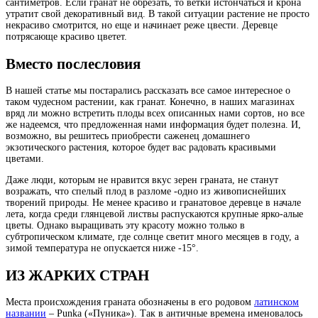
сантиметров. Если гранат не обрезать, то ветки истончаться и крона
утратит свой декоративный вид. В такой ситуации растение не просто
некрасиво смотрится, но еще и начинает реже цвести. Деревце
потрясающе красиво цветет.
Вместо послесловия
В нашей статье мы постарались рассказать все самое интересное о
таком чудесном растении, как гранат. Конечно, в наших магазинах
вряд ли можно встретить плоды всех описанных нами сортов, но все
же надеемся, что предложенная нами информация будет полезна. И,
возможно, вы решитесь приобрести саженец домашнего
экзотического растения, которое будет вас радовать красивыми
цветами.
Даже люди, которым не нравится вкус зерен граната, не станут
возражать, что спелый плод в разломе -одно из живописнейших
творений природы. Не менее красиво и гранатовое деревце в начале
лета, когда среди глянцевой листвы распускаются крупные ярко-алые
цветы. Однако выращивать эту красоту можно только в
субтропическом климате, где солнце светит много месяцев в году, а
зимой температура не опускается ниже -15°.
ИЗ ЖАРКИХ СТРАН
Места происхождения граната обозначены в его родовом
латинском
названии
– Punka («Пуника»). Так в античные времена именовалось