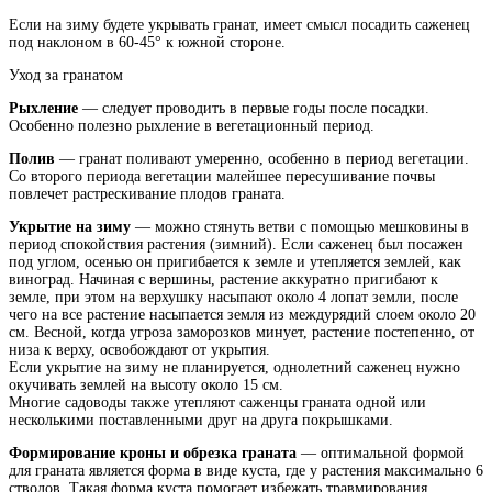
Если на зиму будете укрывать гранат, имеет смысл посадить саженец
под наклоном в 60-45° к южной стороне.
Уход за гранатом
Рыхление
— следует проводить в первые годы после посадки.
Особенно полезно рыхление в вегетационный период.
Полив
— гранат поливают умеренно, особенно в период вегетации.
Со второго периода вегетации малейшее пересушивание почвы
повлечет растрескивание плодов граната.
Укрытие на зиму
— можно стянуть ветви с помощью мешковины в
период спокойствия растения (зимний). Если саженец был посажен
под углом, осенью он пригибается к земле и утепляется землей, как
виноград. Начиная с вершины, растение аккуратно пригибают к
земле, при этом на верхушку насыпают около 4 лопат земли, после
чего на все растение насыпается земля из междурядий слоем около 20
см. Весной, когда угроза заморозков минует, растение постепенно, от
низа к верху, освобождают от укрытия.
Если укрытие на зиму не планируется, однолетний саженец нужно
окучивать землей на высоту около 15 см.
Многие садоводы также утепляют саженцы граната одной или
несколькими поставленными друг на друга покрышками.
Формирование кроны и обрезка граната
— оптимальной формой
для граната является форма в виде куста, где у растения максимально 6
стволов. Такая форма куста помогает избежать травмирования