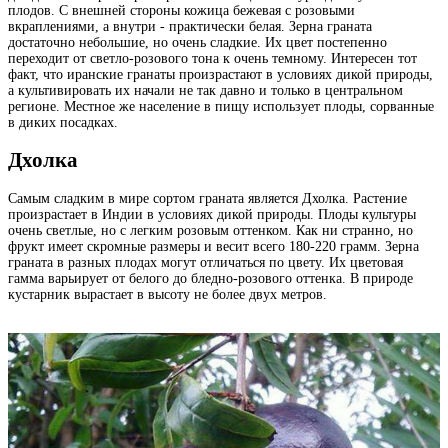
плодов. С внешней стороны кожица бежевая с розовыми
вкраплениями, а внутри - практически белая. Зерна граната
достаточно небольшие, но очень сладкие. Их цвет постепенно
переходит от светло-розового тона к очень темному. Интересен тот
факт, что иранские гранаты произрастают в условиях дикой природы,
а культивировать их начали не так давно и только в центральном
регионе. Местное же население в пищу использует плоды, сорванные
в диких посадках.
Дхолка
Самым сладким в мире сортом граната является Дхолка. Растение
произрастает в Индии в условиях дикой природы. Плоды культуры
очень светлые, но с легким розовым оттенком. Как ни странно, но
фрукт имеет скромные размеры и весит всего 180-220 грамм. Зерна
граната в разных плодах могут отличаться по цвету. Их цветовая
гамма варьирует от белого до бледно-розового оттенка. В природе
кустарник вырастает в высоту не более двух метров.