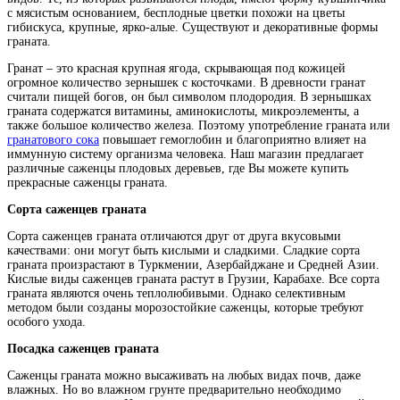
с мясистым основанием, бесплодные цветки похожи на цветы
гибискуса, крупные, ярко-алые. Существуют и декоративные формы
граната.
Гранат – это красная крупная ягода, скрывающая под кожицей
огромное количество зернышек с косточками. В древности гранат
считали пищей богов, он был символом плодородия. В зернышках
граната содержатся витамины, аминокислоты, микроэлементы, а
также большое количество железа. Поэтому употребление граната или
гранатового сока
повышает гемоглобин и благоприятно влияет на
иммунную систему организма человека. Наш магазин предлагает
различные саженцы плодовых деревьев, где Вы можете купить
прекрасные саженцы граната.
Сорта саженцев граната
Сорта саженцев граната отличаются друг от друга вкусовыми
качествами: они могут быть кислыми и сладкими. Сладкие сорта
граната произрастают в Туркмении, Азербайджане и Средней Азии.
Кислые виды саженцев граната растут в Грузии, Карабахе. Все сорта
граната являются очень теплолюбивыми. Однако селективным
методом были созданы морозостойкие саженцы, которые требуют
особого ухода.
Посадка саженцев граната
Саженцы граната можно высаживать на любых видах почв, даже
влажных. Но во влажном грунте предварительно необходимо