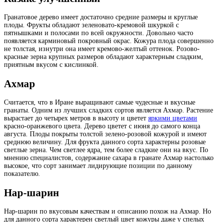
Гранатовое дерево имеет достаточно средние размеры и круглые
плоды. Фрукты обладают зеленовато-кремовой шкуркой с
пятнышками и полосами по всей окружности. Довольно часто
появляется карминовый покровный окрас. Кожура плода совершенно
не толстая, изнутри она имеет кремово-желтый оттенок. Розово-
красные зерна крупных размеров обладают характерным сладким,
приятным вкусом с кислинкой.
Ахмар
Считается, что в Иране выращивают самые чудесные и вкусные
гранаты. Одним из лучших сладких сортов является Ахмар. Растение
вырастает до четырех метров в высоту и цветет
яркими цветами
красно-оранжевого цвета. Дерево цветет с июня до самого конца
августа. Плоды покрыты толстой зелено-розовой кожурой и имеют
среднюю величину. Для фрукта данного сорта характерны розовые
светлые зерна. Чем светлее ядра, тем более сладкие они на вкус. По
мнению специалистов, содержание сахара в гранате Ахмар настолько
высокое, что сорт занимает лидирующие позиции по данному
показателю.
Нар-шарин
Нар-шарин по вкусовым качествам и описанию похож на Ахмар. Но
для данного сорта характерен светлый цвет кожуры даже у спелых