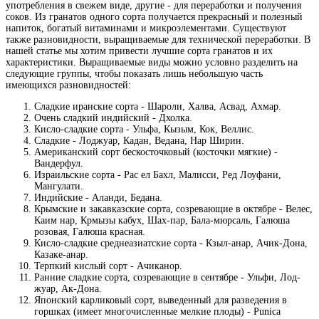
употребления в свежем виде, другие - для переработки и получения
соков. Из гранатов одного сорта получается прекрасный и полезный
напиток, богатый витаминами и микроэлементами. Существуют
также разновидности, выращиваемые для технической переработки. В
нашей статье мы хотим привести лучшие сорта гранатов и их
характеристики. Выращиваемые виды можно условно разделить на
следующие группы, чтобы показать лишь небольшую часть
имеющихся разновидностей:
Сладкие иранские сорта - Шароли, Халва, Асвад, Ахмар.
Очень сладкий индийский - Дхолка.
Кисло-сладкие сорта - Ульфа, Кызым, Кок, Веллис.
Сладкие - Лоджуар, Кадан, Ведана, Нар Ширин.
Американский сорт бескосточковый (косточки мягкие) -
Вандерфул.
Израильские сорта - Рас ел Бахл, Малисси, Ред Лоуфани,
Мангулати.
Индийские - Аланди, Бедана.
Крымские и закавказские сорта, созревающие в октябре - Велес,
Каим нар, Крмызы кабух, Шах-пар, Бала-мюрсаль, Галюша
розовая, Галюша красная.
Кисло-сладкие среднеазиатские сорта - Кзыл-анар, Ачик-Дона,
Казаке-анар.
Терпкий кислый сорт - Ачиканор.
Ранние сладкие сорта, созревающие в сентябре - Ульфи, Лод-
жуар, Ак-Дона.
Японский карликовый сорт, выведенный для разведения в
горшках (имеет многочисленные мелкие плоды) - Punica