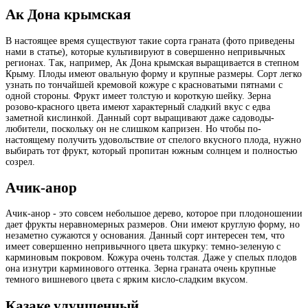
Ак Дона крымская
В настоящее время существуют такие сорта граната (фото приведены
нами в статье), которые культивируют в совершенно непривычных
регионах. Так, например, Ак Дона крымская выращивается в степном
Крыму. Плоды имеют овальную форму и крупные размеры. Сорт легко
узнать по тончайшей кремовой кожуре с красноватыми пятнами с
одной стороны. Фрукт имеет толстую и короткую шейку. Зерна
розово-красного цвета имеют характерный сладкий вкус с едва
заметной кислинкой. Данный сорт выращивают даже садоводы-
любители, поскольку он не слишком капризен. Но чтобы по-
настоящему получить удовольствие от спелого вкусного плода, нужно
выбирать тот фрукт, который пропитан южным солнцем и полностью
созрел.
Ачик-анор
Ачик-анор - это совсем небольшое дерево, которое при плодоношении
дает фрукты неравномерных размеров. Они имеют круглую форму, но
незаметно сужаются у основания. Данный сорт интересен тем, что
имеет совершенно непривычного цвета шкурку: темно-зеленую с
карминовым покровом. Кожура очень толстая. Даже у спелых плодов
она изнутри карминового оттенка. Зерна граната очень крупные
темного вишневого цвета с ярким кисло-сладким вкусом.
Казаке улучшенный