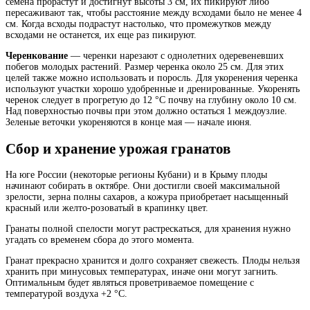
семена прорастут и достигнут высоты 3 см, их пикируют либо
пересаживают так, чтобы расстояние между всходами было не менее 4
см. Когда всходы подрастут настолько, что промежутков между
всходами не останется, их еще раз пикируют.
Черенкование
— черенки нарезают с однолетних одеревеневших
побегов молодых растений. Размер черенка около 25 см. Для этих
целей также можно использовать и поросль. Для укоренения черенка
используют участки хорошо удобренные и дренированные. Укоренять
черенок следует в прогретую до 12 °С почву на глубину около 10 см.
Над поверхностью почвы при этом должно остаться 1 междоузлие.
Зеленые веточки укореняются в конце мая — начале июня.
Сбор и хранение урожая гранатов
На юге России (некоторые регионы Кубани) и в Крыму плоды
начинают собирать в октябре. Они достигли своей максимальной
зрелости, зерна полны сахаров, а кожура приобретает насыщенный
красный или желто-розоватый в крапинку цвет.
Гранаты полной спелости могут растрескаться, для хранения нужно
угадать со временем сбора до этого момента.
Гранат прекрасно хранится и долго сохраняет свежесть. Плоды нельзя
хранить при минусовых температурах, иначе они могут загнить.
Оптимальным будет являться проветриваемое помещение с
температурой воздуха +2 °С.