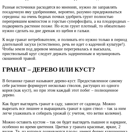
Разные источники расходятся во мнениях, нужно ли заправлять
посадочную яму удобрениями, вероятно, разумно придерживаться
середины: на очень бедных почвах удобрить грунт полностью
перепревшим компостом и горстью суперфосфата, а на плодородных –
подкормить растение позже. Но если грунт плотный, то обязательно
нужно сделать на дне дренаж из щебня и гальки.
К воде гранат нетребователен, и поливать его нужно только в период
длительной засухи (естественно, речь не идет о кадочной культуре!).
Чтобы земля под деревом меньше перегревалась и высыхала,
приствольный круг следует держать задерненным и мульчировать
скошенной травой.
ГРАНАТ – ДЕРЕВО ИЛИ КУСТ?
В ботанике гранат называют дерево-куст. Предоставленное самому
себе растение формирует несколько стволов, растущих из одного
корня (как куст), но при этом каждый этот побег – полноценное
дерево.
Как будет выглядеть гранат в саду, зависит от садовода. Можно
вырезать все лишнее и выращивать гранат в один ствол – так за ним
легче ухаживать и собирать урожай (с учетом, что ветви колючие).
Можно оставить кустом – так он будет выглядеть пышнее и наряднее,
особенно во время цветения. Цветки у граната красивые, яркие, 2
видов. Те, из которых развиваются плоды, имеют форму кувшинчика