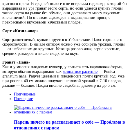
красного цвета. В средней полосе я не встречала садовода, который бы
выращивал на ура гранат этого сорта, но если удается купить плоды
такого сорта на рынке без обмана, они доставляют массу вкусовых
впечатлений. По отзывам садоводов в выращивании прост, с
прекрасными вкусовыми качествами плодов.
Сорт «Кизил-анор»
Сорт раннеспелый, культивируется в Узбекистане. Плюс сорта в его
скороспелости. В начале октября можно уже собирать урожай, плоды
— от небольших до крупных. Кожица розово-алая, зерна красные,
средних размеров и кисло-сладкие на вкус.
Гранат «Нана»
Как и у многих плодовых культур, у граната есть карликовая форма,
которую обычно выращивают как
комнатное растение
— Punica
granatum nana. Радует цветами и плодоносит почти круглый год, уже
при росте в 40 см можно получать неплохой урожай в 7-10 плодов,
дальше — больше. Плоды вполне съедобны, диаметр их до 5 см.
Популярные
Последние
Парень ничего не рассказывает о себе — Проблема в
отношениях с парнем