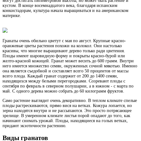
могут достигать пятиметровой высоты, но может быть растение и
кустом. В конце восемнадцатого века, благодаря испанским
конкистадорам, культура начала выращиваться и на американском
материке.
Гранаты очень обильно цветут с мая по август. Крупные красно-
оранжевые цветы растения похожи на колокол. Они настолько
красивы, что многие выращивают дерево только ради цветения.
Плоды имеют шаровидную форму и покрыты красно-бурой или
желто-красной кожицей. Гранат может весить до 600 грамм. Внутри
него имеется множество семян, окруженных сочной мякотью. Именно
она является съедобной и составляет всего 50 процентов от массы
всего плода. Каждый гранат содержит от 200 до 1400 семян,
находящихся между белыми перегородками. Созревают плоды с
сентября по февраль в северном полушарии, а в южном - с марта по
май. С одного дерева можно собрать до 60 килограмм фруктов.
Само растение выглядит очень декоративно. В теплом климате спелые
плоды растрескиваются, прямо вися на ветках. Кожура лопается, но
зерна находятся внутри и не рассыпаются. Это просто потрясающее
зрелище. В умеренном климате листья порой опадают до того, как
начинают снимать урожай. Плоды, находящиеся на голых ветках,
придают экзотичности растению.
Виды гранатов