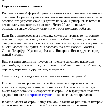
Обрезка саженцев граната
Рекомендованной формой граната является куст с шестью основными
стволами. Обрезку осуществляют наклонно-веерным методом с целью
безопасного укрытия саженца гранта на зиму. Прикорневые ветки и
ветки, растущие внутрь удаляются. Через 20 лет проводят
омолаживающую обрезку, стимулируя рост молодых побегов.
Если Вы заинтересованы в покупке саженцев гранта, то позвоните
нам по номеру телефона, указанному на сайте. С помощью наших
специалистов Вы легко сможете оформить покупку и доставку почтой
в Ваш населенный пункт. Мы работаем по всей России: Москва,
Санкт-Петербург, Краснодар, Казань, Новороссийск и другие города
нашей страны.
Наш магазин специализируется на продаже саженцев плодовых
растений, где вы можете купить саженцы, яблони, вишни, абрикоса,
персика, черешни и других видов деревьев.
Спишите купить недорого качественные саженцы граната!
Гранат — южное растение, он любит тепло и вызревает в теплых
краях аж к середине осени, если не позже. На сегодня существуют
также морозостойкие и скороспелые сорта, но выращивать гранат в
средней полосе в
открытом грунте
— занятие для экстремалов.
В зависимости от сорта и вида граната, а также от региона, в котором
он выращивался, ягоды могут быть кислыми или сладкими.