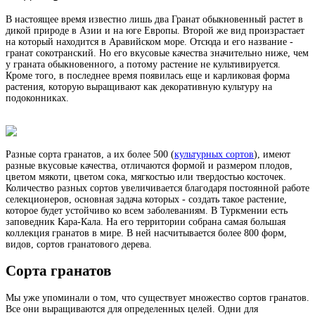
В настоящее время известно лишь два Гранат обыкновенный растет в
дикой природе в Азии и на юге Европы. Второй же вид произрастает
на который находится в Аравийском море. Отсюда и его название -
гранат сокотранский. Но его вкусовые качества значительно ниже, чем
у граната обыкновенного, а потому растение не культивируется.
Кроме того, в последнее время появилась еще и карликовая форма
растения, которую выращивают как декоративную культуру на
подоконниках.
Разные сорта гранатов, а их более 500 (
культурных сортов
), имеют
разные вкусовые качества, отличаются формой и размером плодов,
цветом мякоти, цветом сока, мягкостью или твердостью косточек.
Количество разных сортов увеличивается благодаря постоянной работе
селекционеров, основная задача которых - создать такое растение,
которое будет устойчиво ко всем заболеваниям. В Туркмении есть
заповедник Кара-Кала. На его территории собрана самая большая
коллекция гранатов в мире. В ней насчитывается более 800 форм,
видов, сортов гранатового дерева.
Сорта гранатов
Мы уже упоминали о том, что существует множество сортов гранатов.
Все они выращиваются для определенных целей. Одни для