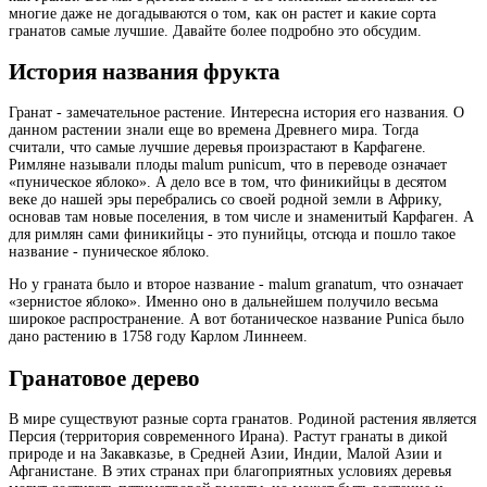
многие даже не догадываются о том, как он растет и какие сорта
гранатов самые лучшие. Давайте более подробно это обсудим.
История названия фрукта
Гранат - замечательное растение. Интересна история его названия. О
данном растении знали еще во времена Древнего мира. Тогда
считали, что самые лучшие деревья произрастают в Карфагене.
Римляне называли плоды malum punicum, что в переводе означает
«пуническое яблоко». А дело все в том, что финикийцы в десятом
веке до нашей эры перебрались со своей родной земли в Африку,
основав там новые поселения, в том числе и знаменитый Карфаген. А
для римлян сами финикийцы - это пунийцы, отсюда и пошло такое
название - пуническое яблоко.
Но у граната было и второе название - malum granatum, что означает
«зернистое яблоко». Именно оно в дальнейшем получило весьма
широкое распространение. А вот ботаническое название Punica было
дано растению в 1758 году Карлом Линнеем.
Гранатовое дерево
В мире существуют разные сорта гранатов. Родиной растения является
Персия (территория современного Ирана). Растут гранаты в дикой
природе и на Закавказье, в Средней Азии, Индии, Малой Азии и
Афганистане. В этих странах при благоприятных условиях деревья