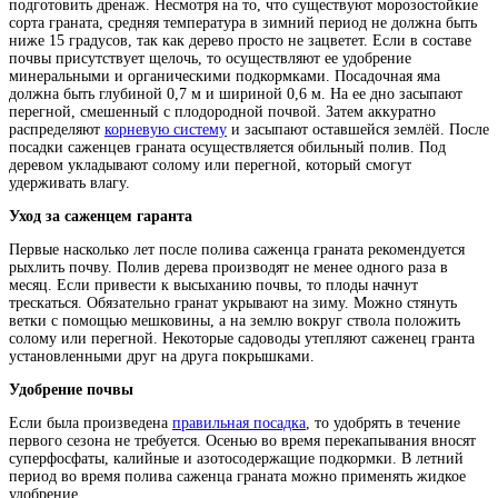
подготовить дренаж. Несмотря на то, что существуют морозостойкие
сорта граната, средняя температура в зимний период не должна быть
ниже 15 градусов, так как дерево просто не зацветет. Если в составе
почвы присутствует щелочь, то осуществляют ее удобрение
минеральными и органическими подкормками. Посадочная яма
должна быть глубиной 0,7 м и шириной 0,6 м. На ее дно засыпают
перегной, смешенный с плодородной почвой. Затем аккуратно
распределяют
корневую систему
и засыпают оставшейся землёй. После
посадки саженцев граната осуществляется обильный полив. Под
деревом укладывают солому или перегной, который смогут
удерживать влагу.
Уход за саженцем гаранта
Первые насколько лет после полива саженца граната рекомендуется
рыхлить почву. Полив дерева производят не менее одного раза в
месяц. Если привести к высыханию почвы, то плоды начнут
трескаться. Обязательно гранат укрывают на зиму. Можно стянуть
ветки с помощью мешковины, а на землю вокруг ствола положить
солому или перегной. Некоторые садоводы утепляют саженец гранта
установленными друг на друга покрышками.
Удобрение почвы
Если была произведена
правильная посадка
, то удобрять в течение
первого сезона не требуется. Осенью во время перекапывания вносят
суперфосфаты, калийные и азотосодержащие подкормки. В летний
период во время полива саженца граната можно применять жидкое
удобрение.