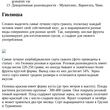
granatum var.
Декоративные разновидности - Мультплекс, Вариегата, Чико.
Гюлюша
Сложно выделить самые лучшие сорта граната, поскольку каждый
человек имеет свой собственный вкус, да и выращиваются разные
виды совершенно для разных целей. Так, например, кислые фрукты
культивируют для изготовления соусов, а сладкие для свежего
употребления.
Самые лучшие азербайджанские сорта граната (фото приведены в
статье) - это Гюлюша розовая и красная. Розовая разновидность имеет
плоды весом 220-250 грамм, но иногда бывают и значительно более
фрукты круглой формы. Выход сока из них достигает 54%. Зерна
этого сорта имеют средние размеры и отличаются превосходным
вкусом.
Гюлюша красная имеет форму куста (до трех метров в высоту). Плоды
растения достаточно крупные - 300-400 грамм. Они покрыты розовой
тонкой корочкой. Плод содержит крупные зерна, из которых получают
ярко-красный сок с кисло-сладким вкусом. Фрукт созревает в октябре
и может храниться два-три месяца. Сорт выращивается также в Грузии
и Туркмении.