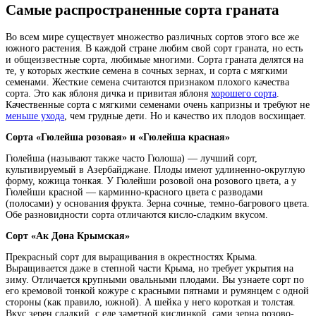
Самые распространенные сорта граната
Во всем мире существует множество различных сортов этого все же
южного растения. В каждой стране любим свой сорт граната, но есть
и общеизвестные сорта, любимые многими. Сорта граната делятся на
те, у которых жесткие семена в сочных зернах, и сорта с мягкими
семенами. Жесткие семена считаются признаком плохого качества
сорта. Это как яблоня дичка и привитая яблоня
хорошего сорта
.
Качественные сорта с мягкими семенами очень капризны и требуют не
меньше ухода
, чем грудные дети. Но и качество их плодов восхищает.
Сорта «Гюлейша розовая» и «Гюлейша красная»
Гюлейша (называют также часто Гюлоша) — лучший сорт,
культивируемый в Азербайджане. Плоды имеют удлиненно-округлую
форму, кожица тонкая. У Гюлейши розовой она розового цвета, а у
Гюлейши красной — карминно-красного цвета с разводами
(полосами) у основания фрукта. Зерна сочные, темно-багрового цвета.
Обе разновидности сорта отличаются кисло-сладким вкусом.
Сорт «Ак Дона Крымская»
Прекрасный сорт для выращивания в окрестностях Крыма.
Выращивается даже в степной части Крыма, но требует укрытия на
зиму. Отличается крупными овальными плодами. Вы узнаете сорт по
его кремовой тонкой кожуре с красными пятнами и румянцем с одной
стороны (как правило, южной). А шейка у него короткая и толстая.
Вкус зерен сладкий, с еле заметной кислинкой, сами зерна розово-