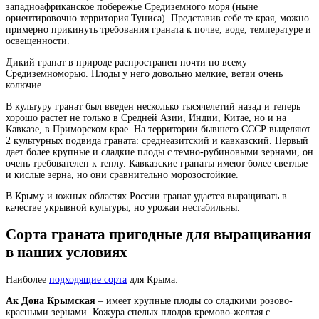
западноафриканское побережье Средиземного моря (ныне
ориентировочно территория Туниса). Представив себе те края, можно
примерно прикинуть требования граната к почве, воде, температуре и
освещенности.
Дикий гранат в природе распространен почти по всему
Средиземноморью. Плоды у него довольно мелкие, ветви очень
колючие.
В культуру гранат был введен несколько тысячелетий назад и теперь
хорошо растет не только в Средней Азии, Индии, Китае, но и на
Кавказе, в Приморском крае. На территории бывшего СССР выделяют
2 культурных подвида граната: среднеазитский и кавказский. Первый
дает более крупные и сладкие плоды с темно-рубиновыми зернами, он
очень требователен к теплу. Кавказские гранаты имеют более светлые
и кислые зерна, но они сравнительно морозостойкие.
В Крыму и южных областях России гранат удается выращивать в
качестве укрывной культуры, но урожаи нестабильны.
Сорта граната пригодные для выращивания
в наших условиях
Наиболее
подходящие сорта
для Крыма:
Ак Дона Крымская
– имеет крупные плоды со сладкими розово-
красными зернами. Кожура спелых плодов кремово-желтая с