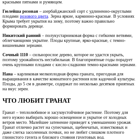
красными пятнами и румянцем.
Гюлейша розовая
– азербайджанский сорт с удлиненно-округлыми
плодами
розового цвета
. Зерна яркие, карминно-красные. В условиях
Крыма требует укрытия на зиму, поэтому важно правильно
формировать деревце.
Никитский ранний
– полукустарниковая форма с гибкими ветвями,
облегчающими укрытие. Плоды крупные, ярко-красные, с темно-
вишневыми зернами.
Сочный 1110
– сильнорослое дерево, которое не удастся укрыть,
поэтому урожайность нестабильная. В благоприятные годы порадует
очень крупными плодами с кисло-сладкими темно-красными зернами.
Нана
– карликовая мелкоплодная форма граната, пригодная для
выращивания в качестве комнатного растения или кадочной культуры.
Плоды, до 5 см в диаметре, содержат по несколько десятков приятных
на вкус зерен.
ЧТО ЛЮБИТ ГРАНАТ
Гранат – теплолюбивое и засухоустойчивое растение. Поэтому для
него нужно выбирать хорошо освещенное и укрытое от холодных
ветров место. Малейшее затенение приведет к уменьшению урожая.
Гранат отлично растет на супесчаных, щебенчатых, известковых и
даже слегка засоленных почвах, но не любит слишком плотного
глинистого грунта и близкого стояния грунтовых вод.