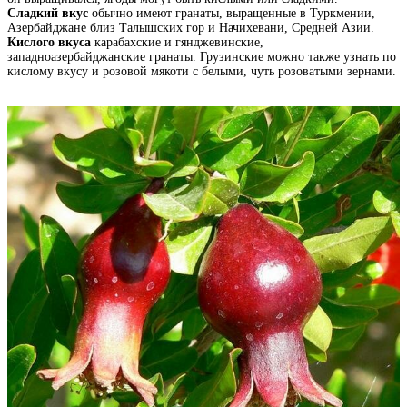
Сладкий вкус
обычно имеют гранаты, выращенные в Туркмении,
Азербайджане близ Талышских гор и Начихевани, Средней Азии.
Кислого вкуса
карабахские и гянджевинские,
западноазербайджанские гранаты. Грузинские можно также узнать по
кислому вкусу и розовой мякоти с белыми, чуть розоватыми зернами.