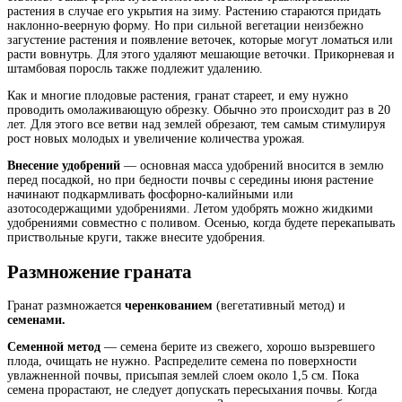
растения в случае его укрытия на зиму. Растению стараются придать
наклонно-веерную форму. Но при сильной вегетации неизбежно
загустение растения и появление веточек, которые могут ломаться или
расти вовнутрь. Для этого удаляют мешающие веточки. Прикорневая и
штамбовая поросль также подлежит удалению.
Как и многие плодовые растения, гранат стареет, и ему нужно
проводить омолаживающую обрезку. Обычно это происходит раз в 20
лет. Для этого все ветви над землей обрезают, тем самым стимулируя
рост новых молодых и увеличение количества урожая.
Внесение удобрений
— основная масса удобрений вносится в землю
перед посадкой, но при бедности почвы с середины июня растение
начинают подкармливать фосфорно-калийными или
азотосодержащими удобрениями. Летом удобрять можно жидкими
удобрениями совместно с поливом. Осенью, когда будете перекапывать
приствольные круги, также внесите удобрения.
Размножение граната
Гранат размножается
черенкованием
(вегетативный метод) и
семенами.
Семенной метод
— семена берите из свежего, хорошо вызревшего
плода, очищать не нужно. Распределите семена по поверхности
увлажненной почвы, присыпая землей слоем около 1,5 см. Пока
семена прорастают, не следует допускать пересыхания почвы. Когда