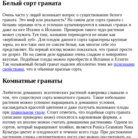
Белый сорт граната
Очень часто у людей возникает вопрос о существовании белого
граната. Это миф или реальность? На самом деле сорта граната с
белыми зернами есть и успешно культивируются в южных странах и
даже на юге Италии и Испании. Примером такого чудо-растения
может служить Туя тиш, название переводится не иначе как
«верблюжий зуб». Для плодов данного сорта характерны крупные
зерна, но все-таки они не совсем белые, как многие себе это
представляет. На первый взгляд можно показаться, что гранат просто
не дозрел. Но на самом деле ядрышки очень сладкие и невероятно
вкусные. Подобные плоды можно приобрести в Испании и Египте.
Так называемый белый гранат наделен абсолютно теми же
полезными
свойствами
, что и обычные красные сорта.
Комнатные гранаты
Любители домашних экзотических растений наверняка слышали о
том, что существуют сорта комнатного граната. Такие небольшие
растения можно успешно выращивать в домашних условия,
наслаждаться красотой цветения и даже получать маленькие плоды
при
правильном уходе
. Стоит отметить, что подобные сорта граната
(описание приведено ниже) относятся к карликовым формам, а
потому их вполне можно считать домашними растениями. Одним из
сортов, который выращивают хозяйки, является Punica Granatum Nana.
Культура цветет и плодоносит в течение всего года. При достижении
растением сорока сантиметрового роста уже можно рассчитывать на