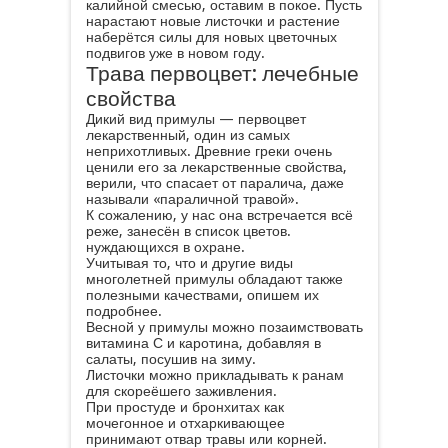
калийной смесью, оставим в покое. Пусть
нарастают новые листочки и растение
наберётся силы для новых цветочных
подвигов уже в новом году.
Трава первоцвет: лечебные
свойства
Дикий вид примулы — первоцвет
лекарственный, один из самых
неприхотливых. Древние греки очень
ценили его за лекарственные свойства,
верили, что спасает от паралича, даже
называли «параличной травой».
К сожалению, у нас она встречается всё
реже, занесён в список цветов.
нуждающихся в охране.
Учитывая то, что и другие виды
многолетней примулы обладают также
полезными качествами, опишем их
подробнее.
Весной у примулы можно позаимствовать
витамина С и каротина, добавляя в
салаты, посушив на зиму.
Листочки можно прикладывать к ранам
для скореёшего заживления.
При простуде и бронхитах как
мочегонное и отхаркивающее
принимают отвар травы или корней.