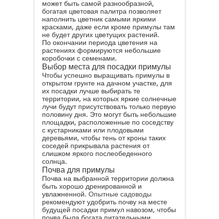
может быть самой разнообразной,
богатая цветовая палитра позволяет
наполнить цветник самыми яркими
красками, даже если кроме примулы там
не будет других цветущих растений.
По окончании периода цветения на
растениях формируются небольшие
коробочки с семенами.
Выбор места для посадки примулы
Чтобы успешно выращивать примулы в
открытом грунте на дачном участке, для
их посадки лучше выбирать те
территории, на которых яркие солнечные
лучи будут присутствовать только первую
половину дня. Это могут быть небольшие
площадки, расположенные по соседству
с кустарниками или плодовыми
деревьями, чтобы тень от кроны таких
соседей прикрывала растения от
слишком яркого послеобеденного
солнца.
Почва для примулы
Почва на выбранной территории должна
быть хорошо дренированной и
увлажненной.
Опытные садоводы
рекомендуют удобрить почву на месте
будущей посадки примул навозом, чтобы
почва была богата питательными