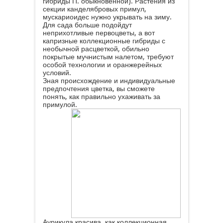
гибриды П. обыкновенной). Растения из
секции канделябровых примул,
мускариоидес нужно укрывать на зиму.
Для сада больше подойдут
неприхотливые первоцветы, а вот
капризные коллекционные гибриды с
необычной расцветкой, обильно
покрытые мучнистым налетом, требуют
особой технологии и оранжерейных
условий.
Зная происхождение и индивидуальные
предпочтения цветка, вы сможете
понять, как правильно ухаживать за
примулой.
Аурикула красива, как коллекционная