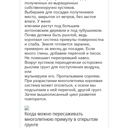
полученных из выращенных
собственноручно кустиков.
Выбираем для посадки полутеневое
место, закрытое от ветров, без застоя
влаги. У меня
ключики растут под большим
антоновским деревом и под чубушником.
Почва должна быть рыхлой, ведь
корневая система
примулы поверхностна
и слаба. Земля готовится заранее,
примерно за месяц до посадки. Если
много глины. добавим перегной и песок.
Не помешает перепревший навоз.
Вокруг кустиков периодически осторожно
рыхлим грунт для поступления воздуха,
или
мульчируем его. Пропалываем сорняки.
При разрастании многолетника корневая
система может оголиться, к осени мы
подсыпаем к ней перегной, другой грунт.
Затем вышеописанный цикл развития
повторится.
Когда можно пересаживать
многолетнюю примулу в открытом
грунте