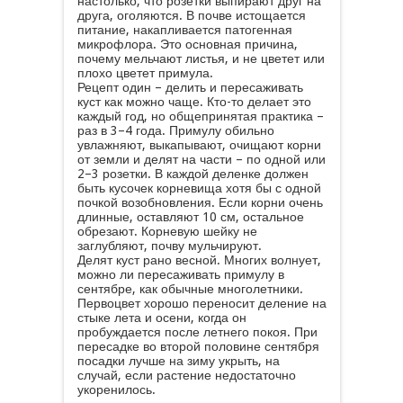
настолько, что розетки выпирают друг на
друга, оголяются. В почве истощается
питание, накапливается патогенная
микрофлора. Это основная причина,
почему мельчают листья, и не цветет или
плохо цветет примула.
Рецепт один – делить и пересаживать
куст как можно чаще. Кто-то делает это
каждый год, но общепринятая практика –
раз в 3–4 года. Примулу обильно
увлажняют, выкапывают, очищают корни
от земли и делят на части – по одной или
2–3 розетки. В каждой деленке должен
быть кусочек корневища хотя бы с одной
почкой возобновления. Если корни очень
длинные, оставляют 10 см, остальное
обрезают. Корневую шейку не
заглубляют, почву мульчируют.
Делят куст рано весной. Многих волнует,
можно ли пересаживать примулу в
сентябре, как обычные многолетники.
Первоцвет хорошо переносит деление на
стыке лета и осени, когда он
пробуждается после летнего покоя. При
пересадке во второй половине сентября
посадки лучше на зиму укрыть, на
случай, если растение недостаточно
укоренилось.