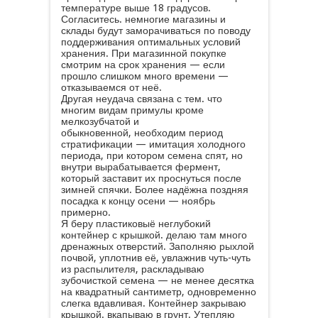
температуре выше 18 градусов.
Согласитесь. немногие магазины и
склады будут заморачиваться по поводу
поддерживания оптимальных условий
хранения. При магазинной покупке
смотрим на срок хранения — если
прошло слишком много времени —
отказываемся от неё.
Другая неудача связана с тем. что
многим видам примулы кроме
мелкозубчатой и
обыкновенной, необходим период
стратификации — имитация холодного
периода, при котором семена спят, но
внутри вырабатывается фермент,
который заставит их проснуться после
зимней спячки. Более надёжна поздняя
посадка к концу осени — ноябрь
примерно.
Я беру пластиковыё неглубокий
контейнер с крышкой. делаю там много
дренажных отверстий. Заполняю рыхлой
почвой, уплотнив её, увлажнив чуть-чуть
из распылителя, раскладываю
зубочисткой семена — не менее десятка
на квадратный сантиметр, одновременно
слегка вдавливая. Контейнер закрываю
крышкой. вкапываю в грунт. Утепляю