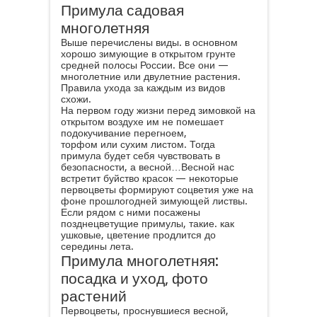
Примула садовая
многолетняя
Выше перечислены виды. в основном
хорошо зимующие в открытом грунте
средней полосы России. Все они —
многолетние или двулетние растения.
Правила ухода за каждым из видов
схожи.
На первом году жизни перед зимовкой на
открытом воздухе им не помешает
подокучивание перегноем,
торфом или сухим листом. Тогда
примула будет себя чувствовать в
безопасности, а весной…Весной нас
встретит буйство красок — некоторые
первоцветы формируют соцветия уже на
фоне прошлогодней зимующей листвы.
Если рядом с ними посажены
позднецветущие примулы, такие. как
ушковые, цветение продлится до
середины лета.
Примула многолетняя:
посадка и уход, фото
растений
Первоцветы, проснувшиеся весной,