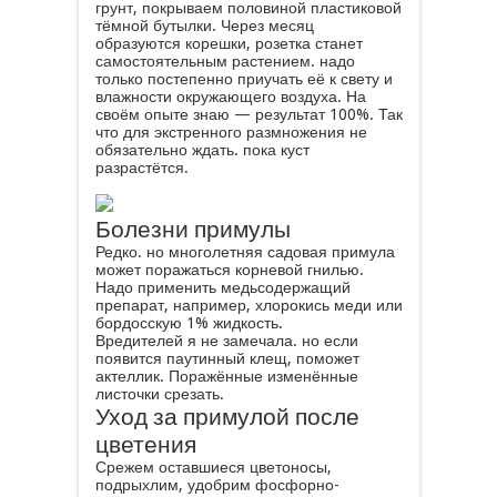
грунт, покрываем половиной пластиковой
тёмной бутылки. Через месяц
образуются корешки, розетка станет
самостоятельным растением. надо
только постепенно приучать её к свету и
влажности окружающего воздуха. На
своём опыте знаю — результат 100%. Так
что для экстренного размножения не
обязательно ждать. пока куст
разрастётся.
Болезни примулы
Редко. но многолетняя садовая примула
может поражаться корневой гнилью.
Надо применить медьсодержащий
препарат, например, хлорокись меди или
бордосскую 1% жидкость.
Вредителей я не замечала. но если
появится паутинный клещ, поможет
актеллик. Поражённые изменённые
листочки срезать.
Уход за примулой после
цветения
Срежем оставшиеся цветоносы,
подрыхлим, удобрим фосфорно-