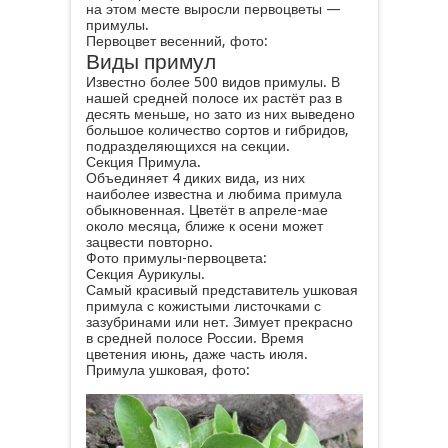
на этом месте выросли первоцветы —
примулы.
Первоцвет весенний, фото:
Виды примул
Известно более 500 видов примулы. В
нашей средней полосе их растёт раз в
десять меньше, но зато из них выведено
большое количество сортов и гибридов,
подразделяющихся на секции.
Секция Примула.
Объединяет 4 диких вида, из них
наиболее известна и любима примула
обыкновенная. Цветёт в апреле-мае
около месяца, ближе к осени может
зацвести повторно.
Фото примулы-первоцвета:
Секция Аурикулы.
Самый красивый представитель ушковая
примула с кожистыми листочками с
зазубринами или нет. Зимует прекрасно
в средней полосе России. Время
цветения июнь, даже часть июля.
Примула ушковая, фото: