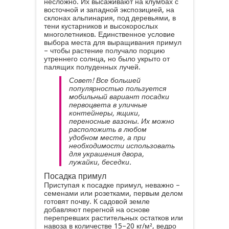
несложно. Их высаживают на клумбах с
восточной и западной экспозицией, на
склонах альпинария, под деревьями, в
тени кустарников и высокорослых
многолетников. Единственное условие
выбора места для выращивания примул
– чтобы растение получало порцию
утреннего солнца, но было укрыто от
палящих полуденных лучей.
Совет! Все большей
популярностью пользуется
мобильный вариант посадки
первоцвета в уличные
контейнеры, ящики,
переносные вазоны. Их можно
расположить в любом
удобном месте, а при
необходимости использовать
для украшения двора,
лужайки, беседки.
Посадка примул
Приступая к посадке примул, неважно –
семенами или розетками, первым делом
готовят почву. К садовой земле
добавляют перегной на основе
перепревших растительных остатков или
навоза в количестве 15–20 кг/м², ведро