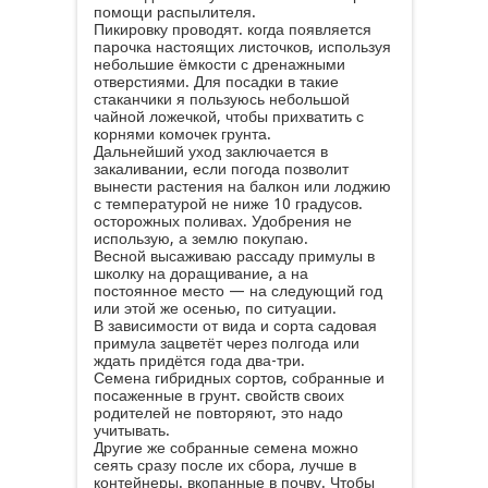
помощи распылителя.
Пикировку проводят. когда появляется
парочка настоящих листочков, используя
небольшие ёмкости с дренажными
отверстиями. Для посадки в такие
стаканчики я пользуюсь небольшой
чайной ложечкой, чтобы прихватить с
корнями комочек грунта.
Дальнейший уход заключается в
закаливании, если погода позволит
вынести растения на балкон или лоджию
с температурой не ниже 10 градусов.
осторожных поливах. Удобрения не
использую, а землю покупаю.
Весной высаживаю рассаду примулы в
школку на доращивание, а на
постоянное место — на следующий год
или этой же осенью, по ситуации.
В зависимости от вида и сорта садовая
примула зацветёт через полгода или
ждать придётся года два-три.
Семена гибридных сортов, собранные и
посаженные в грунт. свойств своих
родителей не повторяют, это надо
учитывать.
Другие же собранные семена можно
сеять сразу после их сбора, лучше в
контейнеры. вкопанные в почву. Чтобы