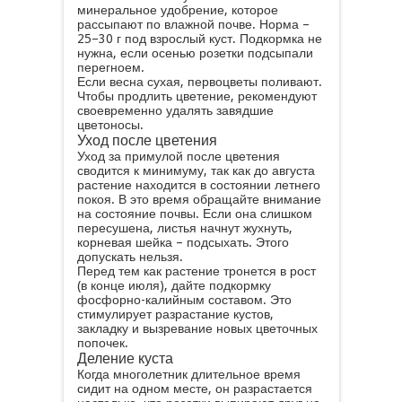
минеральное удобрение, которое
рассыпают по влажной почве. Норма –
25–30 г под взрослый куст. Подкормка не
нужна, если осенью розетки подсыпали
перегноем.
Если весна сухая, первоцветы поливают.
Чтобы продлить цветение, рекомендуют
своевременно удалять завядшие
цветоносы.
Уход после цветения
Уход за примулой после цветения
сводится к минимуму, так как до августа
растение находится в состоянии летнего
покоя. В это время обращайте внимание
на состояние почвы. Если она слишком
пересушена, листья начнут жухнуть,
корневая шейка – подсыхать. Этого
допускать нельзя.
Перед тем как растение тронется в рост
(в конце июля), дайте подкормку
фосфорно-калийным составом. Это
стимулирует разрастание кустов,
закладку и вызревание новых цветочных
попочек.
Деление куста
Когда многолетник длительное время
сидит на одном месте, он разрастается