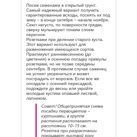
Посев семенами в открытый грунт.
Самый надежный вариант получить
гарантированные всходы, посеять их под
зиму – в конце октября – начале ноября.
Сеют негусто, по поверхности грядки,
сверху мульчируют тонким слоем
перегноя.
Розетками при делении старого куста.
Этот вариант используют для
размножения имеющихся сортов.
Практикуют ранневесеннюю (до
цветения) и осеннюю посадку примулы
розетками, но не позже середины
сентября. В противном случае саженец
не успеет укорениться и может
пострадать от морозов. Если все же
опоздали с осенней пересадкой,
подождите до весны или укройте
молодые кустики опавшей листвой,
лапником.
Совет! Общепринятая схема
посадки первоцветов –
куртинами, в группе
растения располагают на
расстоянии 10–15 см.
Розетка при разрастании
покрывает листвой зону