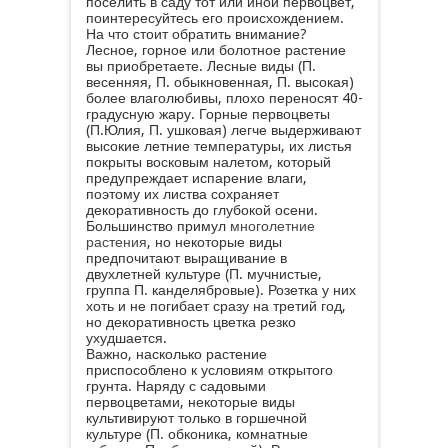
поселить в саду тот или иной первоцвет,
поинтересуйтесь его происхождением.
На что стоит обратить внимание?
Лесное, горное или болотное растение
вы приобретаете. Лесные виды (П.
весенняя, П. обыкновенная, П. высокая)
более влаголюбивы, плохо переносят 40-
градусную жару. Горные первоцветы
(П.Юлия, П. ушковая) легче выдерживают
высокие летние температуры, их листья
покрыты восковым налетом, который
предупреждает испарение влаги,
поэтому их листва сохраняет
декоративность до глубокой осени.
Большинство примул
многолетние
растения
, но некоторые виды
предпочитают выращивание в
двухлетней культуре (П. мучнистые,
группа П. канделябровые). Розетка у них
хоть и не погибает сразу на третий год,
но декоративность цветка резко
ухудшается.
Важно, насколько растение
приспособлено к условиям открытого
грунта. Наряду с садовыми
первоцветами, некоторые виды
культивируют только в горшечной
культуре (П. обконика, комнатные