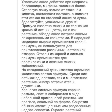
Успокаивающее действие при неврозах.
бессоннице, мигрени, головных болях.
Столовую ложку заливают стаканом
кипятка, настаивают полчаса, выпивают
этот стакан по столовой ложке за сутки.
Здравствуйте, уважаемые друзья!
Примула известна многим не только как
красивый летний цветок, но и как
растение, обладающее потрясающими
лекарственными свойствами
. В
народной
медицине
широко применяется корень
примулы, он используется для
приготовления различных настоев или
отваров. Отвары из корней и листьев
примулы применяются для
профилактики и лечения многих
заболеваний.
На сегодняшний день известно огромное
количество сортов примулы. Среди них
есть как однолетние, так и многолетние
растения, иногда встречаются и
двулетники.
Корневая система примула хорошо
развита, листья собираются в виде
небольшой прикорневой розетки, как
правило, овальной по форме. Соцветия
обычно имеют цельные или разделенные
надвое лепестки. Окраска растений