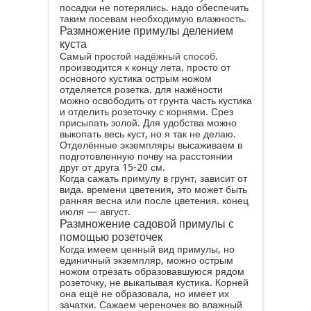
посадки не потерялись. надо обеспечить
таким посевам необходимую влажность.
Размножение примулы делением
куста
Самый простой
надёжный способ
.
производится к концу лета. просто от
основного кустика острым ножом
отделяется розетка. для нажёности
можно освободить от грунта часть кустика
и отделить розеточку с корнями. Срез
присыпать золой. Для удобства можно
выкопать весь куст, но я так не делаю.
Отделённые экземпляры высаживаем в
подготовленную почву на расстоянии
друг от друга 15-20 см.
Когда сажать примулу в грунт, зависит от
вида. времени цветения, это может быть
ранняя весна или после цветения. конец
июля — август.
Размножение садовой примулы с
помощью розеточек
Когда имеем ценный вид примулы, но
единичный экземпляр, можно острым
ножом отрезать образовавшуюся рядом
розеточку, не выкапывая кустика. Корней
она ещё не образовала, но имеет их
зачатки. Сажаем череночек во влажный