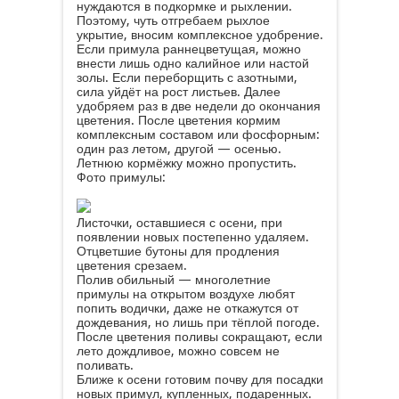
нуждаются в подкормке и рыхлении.
Поэтому, чуть отгребаем рыхлое
укрытие, вносим комплексное удобрение.
Если примула раннецветущая, можно
внести лишь одно калийное или настой
золы. Если переборщить с азотными,
сила уйдёт на рост листьев. Далее
удобряем раз в две недели до окончания
цветения. После цветения кормим
комплексным составом или фосфорным:
один раз летом, другой — осенью.
Летнюю кормёжку можно пропустить.
Фото примулы:
Листочки, оставшиеся с осени, при
появлении новых постепенно удаляем.
Отцветшие бутоны для продления
цветения срезаем.
Полив обильный — многолетние
примулы на открытом воздухе любят
попить водички, даже не откажутся от
дождевания, но лишь при тёплой погоде.
После цветения поливы сокращают, если
лето дождливое, можно совсем не
поливать.
Ближе к осени готовим почву для посадки
новых примул, купленных, подаренных.