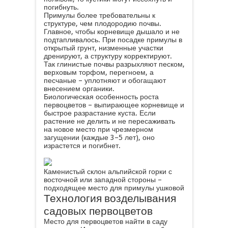
погибнуть.
Примулы более требовательны к
структуре, чем плодородию почвы.
Главное, чтобы корневище дышало и не
подтапливалось. При посадке примулы в
открытый грунт, низменные участки
дренируют, а структуру корректируют.
Так глинистые почвы разрыхляют песком,
верховым торфом, перегноем, а
песчаные – уплотняют и обогащают
внесением органики.
Биологическая особенность роста
первоцветов – выпирающее корневище и
быстрое разрастание куста. Если
растение не делить и не пересаживать
на новое место при чрезмерном
загущении (каждые 3–5 лет), оно
израстется и погибнет.
Каменистый склон альпийской горки с
восточной или западной стороны –
подходящее место для примулы ушковой
Технология возделывания
садовых первоцветов
Место для первоцветов найти в саду