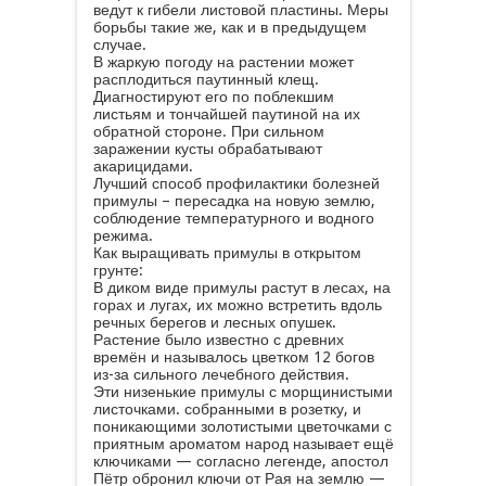
ведут к гибели листовой пластины. Меры
борьбы такие же, как и в предыдущем
случае.
В жаркую погоду на растении может
расплодиться паутинный клещ.
Диагностируют его по поблекшим
листьям и тончайшей паутиной на их
обратной стороне. При сильном
заражении кусты обрабатывают
акарицидами.
Лучший способ профилактики болезней
примулы – пересадка на новую землю,
соблюдение температурного и водного
режима.
Как выращивать примулы в открытом
грунте:
В диком виде примулы растут в лесах, на
горах и лугах, их можно встретить вдоль
речных берегов и лесных опушек.
Растение было известно с древних
времён и называлось цветком 12 богов
из-за сильного лечебного действия.
Эти низенькие примулы с морщинистыми
листочками. собранными в розетку, и
поникающими золотистыми цветочками с
приятным ароматом народ называет ещё
ключиками — согласно легенде, апостол
Пётр обронил ключи от Рая на землю —