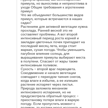
примула, но вынослива и неприхотлива в
уходе Общие требования к агротехнике
примул
Что же объединяет большинство видов
примул, которые встречаются в наших
садах?
Растениям для активной вегетации нужна
прохлада. Ранней весной это не
составляет проблемы. А вот второй
интенсивный период роста корней и
закладки цветочных почек припадает на
последний месяц лета, когда стоит
жаркая, сухая погода. Чтобы уменьшить
пагубное влияние солнца, для
выращивания примулы выбирают места
в полутени. Спасают от жары также
интенсивным поливом.
Сухость – второй враг первоцвета.
Сокодвижение и начало вегетации
совпадает с периодом таяния снегов,
когда влаги в избытке, а ее излишек
растение испаряет через листья.
Природа заложила механизм
интенсивного испарения, но не
предусмотрела обратный процесс –
приостановку потери влаги в жаркую
погоду. Если пропустить момент с
поливом, то кустики могут иссохнуть и