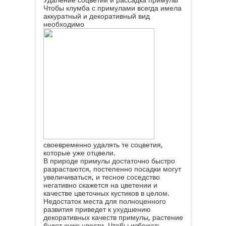
Удаление соцветий и рассадка примулы
Чтобы клумба с примулами всегда имела
аккуратный и декоративный вид
необходимо
своевременно удалять те соцветия,
которые уже отцвели.
В природе примулы достаточно быстро
разрастаются, постепенно посадки могут
увеличиваться, и тесное соседство
негативно скажется на цветении и
качестве цветочных кустиков в целом.
Недостаток места для полноценного
развития приведет к ухудшению
декоративных качеств примулы, растение
будет хуже цвести. Чтобы избежать