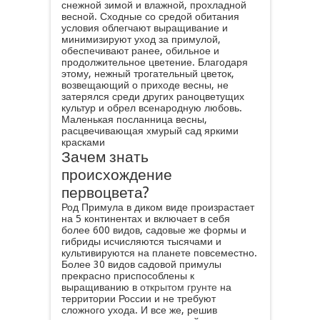
снежной зимой и влажной, прохладной
весной. Сходные со средой обитания
условия облегчают выращивание и
минимизируют уход за примулой,
обеспечивают ранее, обильное и
продолжительное цветение. Благодаря
этому, нежный трогательный цветок,
возвещающий о приходе весны, не
затерялся среди других раноцветущих
культур и обрел всенародную любовь.
Маленькая посланница весны,
расцвечивающая хмурый сад яркими
красками
Зачем знать
происхождение
первоцвета?
Род Примула в диком виде произрастает
на 5 континентах и включает в себя
более 600 видов, садовые же формы и
гибриды исчисляются тысячами и
культивируются на планете повсеместно.
Более 30 видов садовой примулы
прекрасно приспособлены к
выращиванию в
открытом грунте
на
территории России и не требуют
сложного ухода. И все же, решив