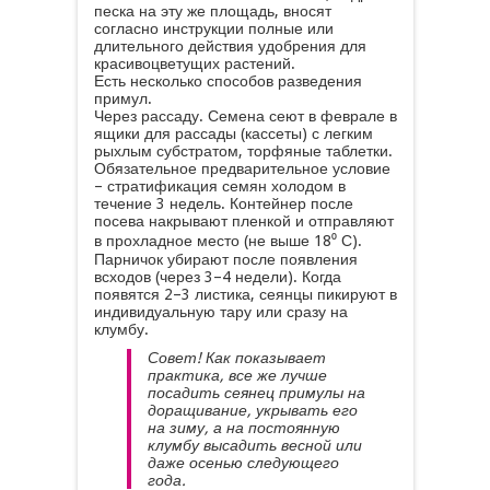
песка на эту же площадь, вносят
согласно инструкции полные или
длительного действия удобрения для
красивоцветущих растений.
Есть несколько способов разведения
примул.
Через рассаду. Семена сеют в феврале в
ящики для рассады (кассеты) с легким
рыхлым субстратом, торфяные таблетки.
Обязательное предварительное условие
– стратификация семян холодом в
течение 3 недель. Контейнер после
посева накрывают пленкой и отправляют
в прохладное место (не выше 18⁰ С).
Парничок убирают после появления
всходов (через 3–4 недели). Когда
появятся 2–3 листика, сеянцы пикируют в
индивидуальную тару или сразу на
клумбу.
Совет! Как показывает
практика, все же лучше
посадить сеянец примулы на
доращивание, укрывать его
на зиму, а на постоянную
клумбу высадить весной или
даже осенью следующего
года.