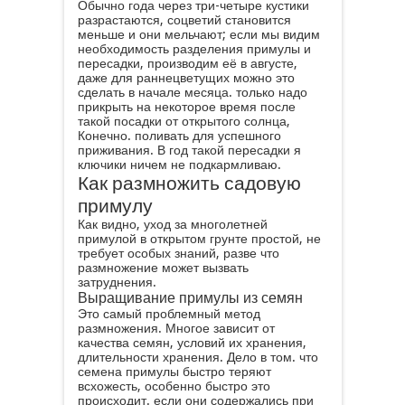
Обычно года через три-четыре кустики
разрастаются, соцветий становится
меньше и они мельчают; если мы видим
необходимость разделения примулы и
пересадки, производим её в августе,
даже для раннецветущих можно это
сделать в начале месяца. только надо
прикрыть на некоторое время после
такой посадки от открытого солнца,
Конечно. поливать для успешного
приживания. В год такой пересадки я
ключики ничем не подкармливаю.
Как размножить садовую
примулу
Как видно, уход за многолетней
примулой в открытом грунте простой, не
требует особых знаний, разве что
размножение может вызвать
затруднения.
Выращивание примулы из семян
Это самый проблемный метод
размножения. Многое зависит от
качества семян, условий их хранения,
длительности хранения. Дело в том. что
семена примулы быстро теряют
всхожесть, особенно быстро это
происходит. если они содержались при