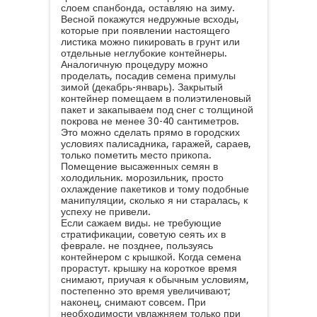
слоем спанбонда, оставляю на зиму.
Весной покажутся недружные всходы,
которые при появлении настоящего
листика можно пикировать в грунт или
отдельные неглубокие контейнеры.
Аналогичную процедуру можно
проделать, посадив семена примулы
зимой (декабрь-январь). Закрытый
контейнер помещаем в полиэтиленовый
пакет и закапываем под снег с толщиной
покрова не менее 30-40 сантиметров.
Это можно сделать прямо в городских
условиях палисадника, гаражей, сараев,
только пометить место прикопа.
Помещение высаженных семян в
холодильник. морозильник, просто
охлаждение пакетиков и тому подобные
манипуляции, сколько я ни старалась, к
успеху не привели.
Если сажаем виды. не требующие
стратификации, советую сеять их в
феврале. не позднее, пользуясь
контейнером с крышкой. Когда семена
прорастут. крышку на короткое время
снимают, приучая к обычным условиям,
постепенно это время увеличивают;
наконец, снимают совсем. При
необходимости увлажняем только при