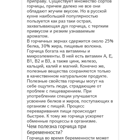
приправу. Существует множество сортов
горчицы, причем далеко не все они
обладают жгучим вкусом. Но в русской
кухне наибольшей популярностью
пользуется как раз таки острая,
захватывающая дух горчица, с терпким
привкусом и резким узнаваемым
ароматом.
В горчичных зернах сдержится около 25%
белка, 30% жира, пищевые волокна.
Горчица богата на витамины и
микроэлементы. В ней есть витамин А, Е,
В1, В2 и В3, а также цинк, железо,
кальций, калий и магний. Конечно же,
полезные вещества сохраняются только
в качественном натуральном продукте.
Полезные свойства горчицы могут на
себе ощутить люди, страдающие от
проблем с пищеварением. При
употреблении специи улучшается
усвоение белков и жиров, поступающих в
организм с пищей. Процесс
переваривания пищи происходит
быстрее. К тому же горчица ускоряет
обменные процессы в организме.
Чем полезна горчица при
беременности?
Горчица во время беременности может