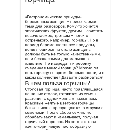
«Гастрономические причуды»
беременных женщин – неиссякаемая
тема для разговоров. Кому-то хочется
экзотических фруктов, другим – сочетать
несочетаемое, третьим – чего-то
остренького, например, горчицы! Но в
период беременности все продукты,
появляющиеся на столе женщины,
должны быть не только качественными,
но и безопасными для малыша в
животике. Не навредит ли ребенку
съеденная мамой горчица? Можно ли
есть горчицу во время беременности, и в
каком количестве? Давайте разбираться!
В чем польза горчицы?
Столовая горчица, часто появляющаяся
на наших столах, готовится из семян
растения с одноименным названием.
Красивые желтые цветочки горчицы
ближе к июню превращаются в стручки с
семенами. После сбора семян, их
обрабатывают и измельчают, получая
горчичный порошок. Из него и готовят
желто-коричневую пастообразную