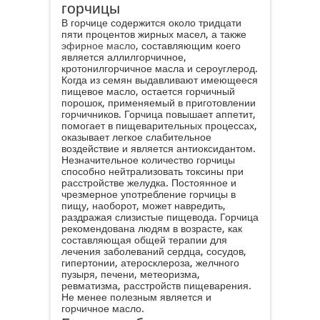
горчицы
В горчице содержится около тридцати
пяти процентов жирных масел, а также
эфирное масло
, составляющим коего
является аллилгорчичное,
кротонилгорчичное масла и сероуглерод.
Когда из семян выдавливают имеющееся
пищевое масло, остается горчичный
порошок, применяемый в приготовлении
горчичников. Горчица повышает аппетит,
помогает в пищеварительных процессах,
оказывает легкое слабительное
воздействие и является антиоксидантом.
Незначительное количество горчицы
способно нейтрализовать токсины при
расстройстве желудка. Постоянное и
чрезмерное употребление горчицы в
пищу, наоборот, может навредить,
раздражая слизистые пищевода. Горчица
рекомендована людям в возрасте, как
составляющая общей терапии для
лечения заболеваний сердца, сосудов,
гипертонии, атеросклероза, желчного
пузыря, печени, метеоризма,
ревматизма, расстройств пищеварения.
Не менее полезным является и
горчичное масло.