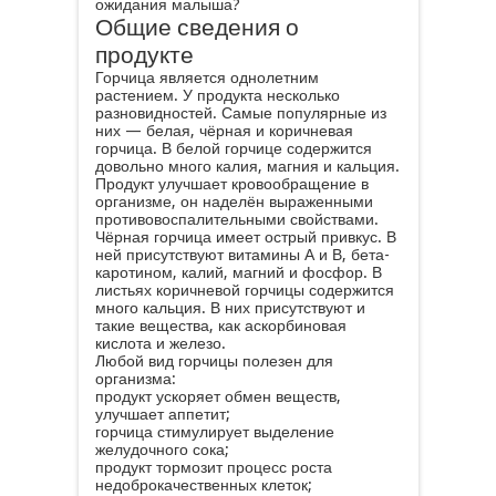
ожидания малыша?
Общие сведения о
продукте
Горчица является однолетним
растением. У продукта несколько
разновидностей. Самые популярные из
них — белая, чёрная и коричневая
горчица. В белой горчице содержится
довольно много калия, магния и кальция.
Продукт улучшает кровообращение в
организме, он наделён выраженными
противовоспалительными свойствами.
Чёрная горчица имеет острый привкус. В
ней присутствуют витамины А и В, бета-
каротином, калий, магний и фосфор. В
листьях коричневой горчицы содержится
много кальция. В них присутствуют и
такие вещества, как аскорбиновая
кислота и железо.
Любой вид горчицы полезен для
организма:
продукт ускоряет обмен веществ,
улучшает аппетит;
горчица стимулирует выделение
желудочного сока;
продукт тормозит процесс роста
недоброкачественных клеток;