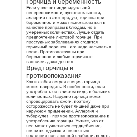
Горчица и беременность
Если у вас нет индивидуальной
непереносимости, чувствительности,
аллергии на этот продукт, горчица при
беременности может использоваться в
качестве приправы к блюдам, но в
умеренных количествах. Лучше отдать
предпочтение листовой горчице. При
простудных заболеваниях сгодится
горчичный порошок - его надо насыпать в
носки. Противопоказаны при
беременности любые горчичные
ванночки, даже для ног.
Вред горчицы и
противопоказания
Как и любая острая специя, горчица
может навредить. В особенности, если
употреблять ее в чистом виде, в больших
количествах. Наружно горчица может
спровоцировать ожоги, поэтому
осторожность не будет лишней даже при
наружном применении. Аллергия и
туберкулез - прямое противопоказание к
употреблению горчицы. Учтите, что от
нее может участиться сердцебиение,
появится одышка и появляться
состояния повышенной слабости, вплоть