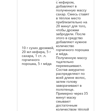
с кефиром,
добавляют в
полученную массу
сахар. Смесь ставят
в тёплое место
приблизительно на
20 минут для того,
чтобы дрожжи
забродили. После
этого в средство
добавляют нужное
количество
10 г сухих дрожжей,
горчичного порошка
20 мл кефира, 5 г
и мёда.
сахара, 1 ст. л.
Полученную массу
горчичного
тщательно
порошка, 5 г мёда
перемешивают.
Состав аккуратно
распределяют по
всей длине волос,
затем голову
заворачивают в
полотенце.
Примерно через 35
минут маску
смывают
достаточным
количеством тёплой