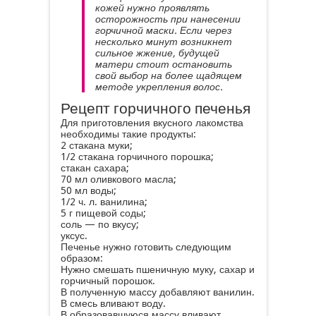
кожей нужно проявлять
осторожность при нанесении
горчичной маски. Если через
несколько минут возникнет
сильное жжение, будущей
матери стоит остановить
свой выбор на более щадящем
методе укрепления волос.
Рецепт горчичного печенья
Для приготовления вкусного лакомства
необходимы такие продукты:
2 стакана муки;
1/2 стакана горчичного порошка;
стакан сахара;
70 мл оливкового масла;
50 мл воды;
1/2 ч. л. ванилина;
5 г пищевой соды;
соль — по вкусу;
уксус.
Печенье нужно готовить следующим
образом:
Нужно смешать пшеничную муку, сахар и
горчичный порошок.
В полученную массу добавляют ванилин.
В смесь вливают воду.
В образовавшуюся массу вливают