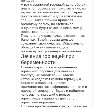
обладает.
А вот с зернистой горчицей дело обстоит
иначе. В процессе ее приготовления, из
зернышек не выжимают масло. Зерна
просто измельчают и добавляют в них
специи. Такая горчица принесет
организму пользу, но степень ее
«жгучести» будет заметно ниже, чем у
порошкового аналога.
Покупать приправу лучше в стеклянных
баночках. Такой продукт дольше
сохраняет свои качества. Обязательно
обращайте внимание на дату
производства, указанную на упаковке.
Лечение горчицей при
беременности
Скажем пару слов и о применении
горчичного порошка для лечения
простудных заболеваний
. Масла,
которые содержат семена горчицы, а
также сам порошок, широко
применяются как в официальной, так и в
народной медицине. Едва ли найдется
человек, не знающий о пользе
горчичников и ванночек для ног с
горчичным порошком.
Горчица при беременности, особенно на