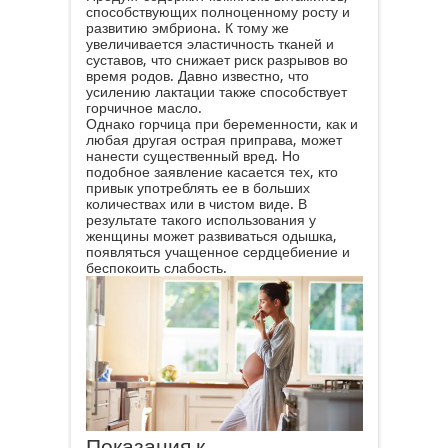
способствуют скорейшему
выздоровлению. Для беременных это
очень важно, в связи с тем, что любая
болезнь влияет на развитие плода и
запрещено использовать большее
количество медикаментов. К тому же
горчица при беременности способна
усиливать собственные иммунные силы.
Доказано, что ароматный порошок,
благодаря повышенному содержанию в
нем витамина Е, благоприятно
сказывается на внутриутробном развитии
плода.
Рекомендовано употреблять во время
беременности горчичное масло, которое
обладает
полезными свойствами
.
Продукт содержит комплекс витаминов,
способствующих полноценному росту и
развитию эмбриона. К тому же
увеличивается эластичность тканей и
суставов, что снижает риск разрывов во
время родов. Давно известно, что
усилению лактации также способствует
горчичное масло.
Однако горчица при беременности, как и
любая другая острая приправа, может
нанести существенный вред. Но
подобное заявление касается тех, кто