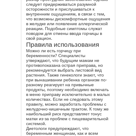
беременности для усиления иммунитета
Противопоказания к
употреблению
Горчица, как и любой острый продукт,
может иметь противопоказания. Среди
основных выделяют:
болезни почек;
повышенную чувствительность к
продукту;
туберкулез.
Конечно, здоровым беременным
женщинам не возбраняется употребить
немного приправы во время обеда или
ужина. Многие специалисты даже
рекомендуют включать ее в рацион в
разгар простудных заболеваний. Однако
следует придерживаться разумной
осторожности и прислушиваться к
внутренним ощущениям, в связи с тем,
что возможны дискомфортные ощущения
в желудке или появление аллергической
реакции. Подобные симптомы служат
поводом для отмены ввода горчицы в
свой рацион.
Правила использования
Можно ли есть горчицу при
беременности? Специалисты