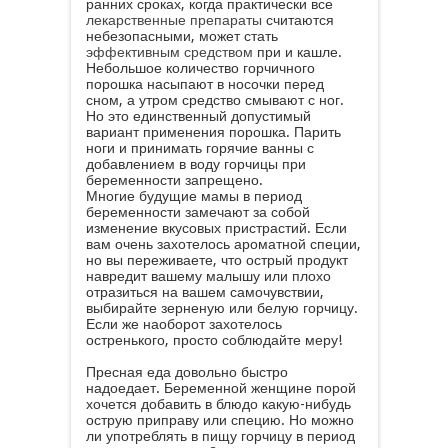
ранних сроках, когда практически все
лекарственные препараты
считаются
небезопасными, может стать
эффективным средством
при и кашле.
Небольшое количество горчичного
порошка насыпают в носочки перед
сном, а утром средство смывают с ног.
Но это единственный допустимый
вариант применения порошка. Парить
ноги и принимать горячие ванны с
добавлением в воду горчицы при
беременности запрещено.
Многие будущие мамы в период
беременности замечают за собой
изменение вкусовых пристрастий. Если
вам очень захотелось ароматной специи,
но вы переживаете, что острый продукт
навредит вашему малышу или плохо
отразиться на вашем самочувствии,
выбирайте зерненую или белую горчицу.
Если же наоборот захотелось
остренького, просто соблюдайте меру!
Пресная еда довольно быстро
надоедает. Беременной женщине порой
хочется добавить в блюдо какую-нибудь
острую приправу или специю. Но можно
ли употреблять в пищу горчицу в период