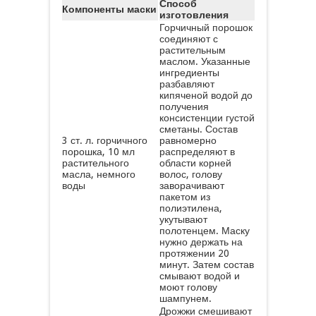
Способ
Компоненты маски
изготовления
Горчичный порошок
соединяют с
растительным
маслом. Указанные
ингредиенты
разбавляют
кипяченой водой до
получения
консистенции густой
сметаны. Состав
3 ст. л. горчичного
равномерно
порошка, 10 мл
распределяют в
растительного
области корней
масла, немного
волос, голову
воды
заворачивают
пакетом из
полиэтилена,
укутывают
полотенцем. Маску
нужно держать на
протяжении 20
минут. Затем состав
смывают водой и
моют голову
шампунем.
Дрожжи смешивают