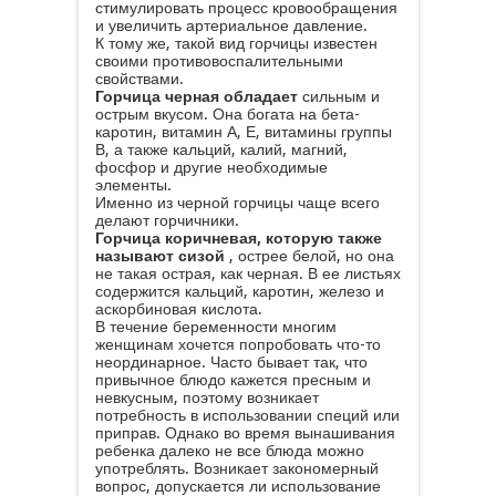
стимулировать процесс кровообращения
и увеличить артериальное давление.
К тому же, такой вид горчицы известен
своими противовоспалительными
свойствами.
Горчица черная обладает
сильным и
острым вкусом. Она богата на бета-
каротин, витамин А, Е, витамины группы
В, а также кальций, калий, магний,
фосфор и другие необходимые
элементы.
Именно из черной горчицы чаще всего
делают горчичники.
Горчица коричневая, которую также
называют сизой
, острее белой, но она
не такая острая, как черная. В ее листьях
содержится кальций, каротин, железо и
аскорбиновая кислота.
В течение беременности многим
женщинам хочется попробовать что-то
неординарное. Часто бывает так, что
привычное блюдо кажется пресным и
невкусным, поэтому возникает
потребность в использовании специй или
приправ. Однако во время вынашивания
ребенка далеко не все блюда можно
употреблять. Возникает закономерный
вопрос, допускается ли использование