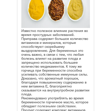
снижение выраженности симптомов
ревматоидного артрита;
улучшение состояния при астме;
лечение заболеваний кожных покровов;
успокаивающий эффект при пневмонии,
ангине бронхите;
снятие боли во время мигрени.
Горчица известна своими
противовоспалительными,
антибактериальными, антисептическими
и противогрибковыми свойствами.
Известно полезное влияние растения во
время простудных заболеваний.
Приправа содержит большое количество
витаминов и минералов, которые