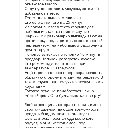
оливковое масло.
Соду нужно погасить уксусом, затем её
добавляют в тесто.
Тесто тщательно замешивают.
Его оставляют его на 25 минут.
Из получившегося теста формируют
небольшие, слегка приплюснутые
шарики. Их равномерно выкладывают на
противень, предварительно застеленный
пергаментом, на небольшом расстоянии
друг от друга.
Печенье вытекают в течение 10 минут в
предварительной разогретой духовке.
Его рекомендуется готовить при
температуре 180 градусов.
Ещё горячее печенье переворачивают на
обратную сторону и кладут на решётку. В
таком случае оно получится воздушным и
хрустящим.
Готовое печенье приобретает нежно-
жёлтый цвет. Оно буквально тает во рту!
Любая женщина, которая готовит, имеет
свои ухищрения, дающие возможность
придать блюдам пикантного вкуса.
Согласитесь, пресная еда мало кого
радует, а химическая смесь под
названием «универсальная» с полки